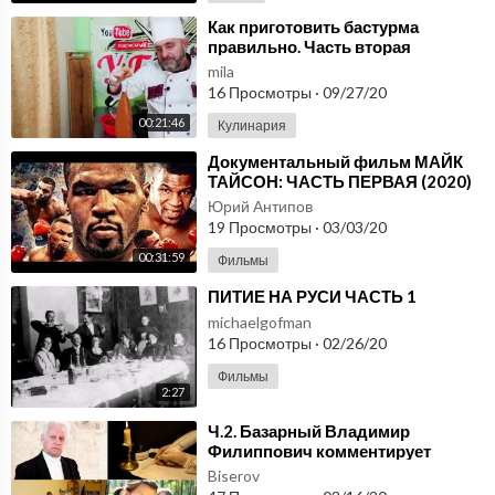
⁣Как приготовить бастурма
правильно. Часть вторая
mila
16 Просмотры
·
09/27/20
00:21:46
Кулинария
⁣Документальный фильм МАЙК
ТАЙСОН: ЧАСТЬ ПЕРВАЯ (2020)
Юрий Антипов
19 Просмотры
·
03/03/20
00:31:59
Фильмы
⁣ПИТИЕ НА РУСИ ЧАСТЬ 1
michaelgofman
16 Просмотры
·
02/26/20
Фильмы
2:27
⁣Ч.2. Базарный Владимир
Филиппович комментирует
послание Президента 2020.
Biserov
Здоровые дети. Часть 2