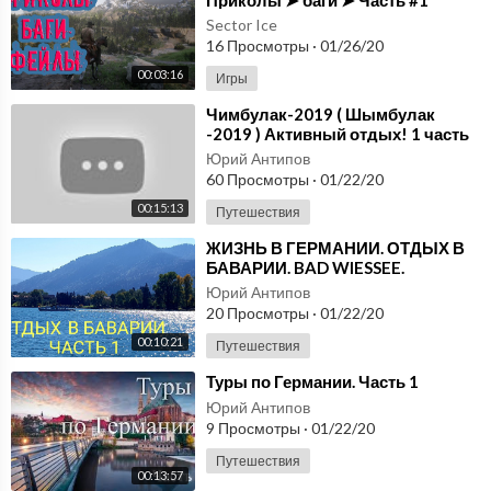
Sector Ice
16 Просмотры
·
01/26/20
00:03:16
Игры
⁣Чимбулак-2019 ( Шымбулак
-2019 ) Активный отдых! 1 часть
Юрий Антипов
60 Просмотры
·
01/22/20
00:15:13
Путешествия
⁣ЖИЗНЬ В ГЕРМАНИИ. ОТДЫХ В
БАВАРИИ. BAD WIESSEE.
TEGERNSEE. ЧАСТЬ 1.
Юрий Антипов
20 Просмотры
·
01/22/20
00:10:21
Путешествия
⁣Туры по Германии. Часть 1
Юрий Антипов
9 Просмотры
·
01/22/20
Путешествия
00:13:57