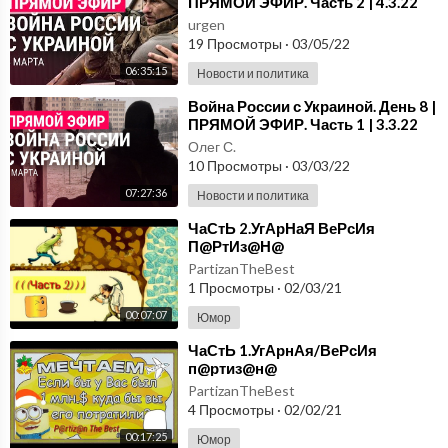
ПРЯМОЙ ЭФИР. Часть 2 | 4.3.22
urgen
19 Просмотры
·
03/05/22
06:35:15
Новости и политика
⁣Война России с Украиной. День 8 |
ПРЯМОЙ ЭФИР. Часть 1 | 3.3.22
Олег С.
10 Просмотры
·
03/03/22
07:27:36
Новости и политика
⁣ЧаСтЬ 2.УгАрНаЯ ВеРсИя
П@РтИз@Н@
PartizanTheBest
1 Просмотры
·
02/03/21
00:07:07
Юмор
⁣ЧаСтЬ 1.УгАрнАя/ВеРсИя
п@ртиз@н@
PartizanTheBest
4 Просмотры
·
02/02/21
00:17:25
Юмор