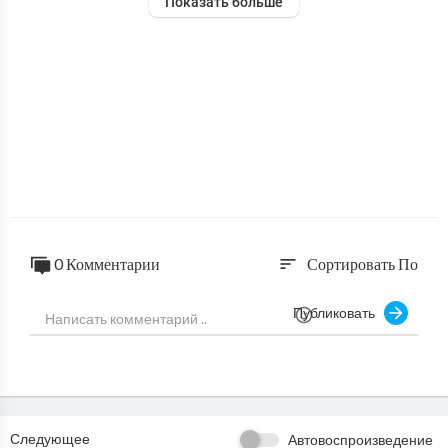
Показать больше
0 Комментарии
Сортировать По
sort
Публиковать
Следующее
Автовоспроизведение