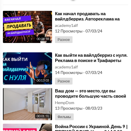
⁣Как начал продавать на
вайлдберриз. Автореклама на
Вайлдберриз Реклама на
academy1alf
маркетплейсах Часть 2
12 Просмотры
·
07/03/24
00:08:59
Разное
⁣Как выйти на вайлдберриз с нуля.
Реклама в поиске и Трафареты
Реклама на маркетплейсах Часть
academy1alf
1
14 Просмотры
·
07/03/24
00:13:03
Разное
⁣Ваш дом — это место, где вы
проводите большую часть своей
жизни!
HempDom
13 Просмотры
·
08/03/23
00:01:51
Фильмы
⁣Война России с Украиной. День 9 |