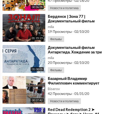
47 Просмотры
·
02/16/20
00:26:05
Новости и политика
⁣Бердянск | Зона 77 |
Документальный фильм
mila
19 Просмотры
·
02/10/20
01:35:23
Фильмы
⁣Документальный фильм
Антарктида. Хождение за три
полюса. Часть 1
mila
20 Просмотры
·
02/10/20
01:00:05
Фильмы
⁣Базарный Владимир
Филиппович комментирует
послание Президента 2020.
Biserov
Здоровые дети. Часть 1
42 Просмотры
·
01/31/20
00:27:42
Новости и политика
⁣Red Dead Redemption 2 ➤
Приколы ➤ баги ➤ Часть #1