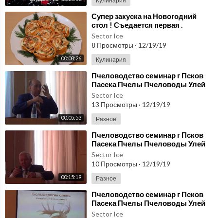
Кулинария
⁣Супер закуска на Новогодний
стол ! Съедается первая .
Sector Ice
8 Просмотры
·
12/19/19
00:08:26
Кулинария
⁣Пчеловодство семинар г Псков
Пасека Пчелы Пчеловоды Улей
Карника Бакфаст Пчелосемья
Sector Ice
Часть 11
13 Просмотры
·
12/19/19
00:05:53
Разное
⁣Пчеловодство семинар г Псков
Пасека Пчелы Пчеловоды Улей
Карника Бакфаст Пчелосемья
Sector Ice
Часть 3
10 Просмотры
·
12/19/19
00:15:19
Разное
⁣Пчеловодство семинар г Псков
Пасека Пчелы Пчеловоды Улей
Карника Бакфаст Пчелосемья
Sector Ice