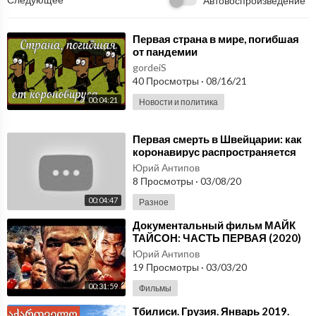
Автовоспроизведение
⁣Первая страна в мире, погибшая
от пандемии
gordeiS
40 Просмотры
·
08/16/21
00:04:21
Новости и политика
⁣Первая смерть в Швейцарии: как
коронавирус распространяется
по странам? - Россия 24
Юрий Антипов
8 Просмотры
·
03/08/20
00:04:47
Разное
⁣Документальный фильм МАЙК
ТАЙСОН: ЧАСТЬ ПЕРВАЯ (2020)
Юрий Антипов
19 Просмотры
·
03/03/20
00:31:59
Фильмы
⁣Тбилиси. Грузия. Январь 2019.