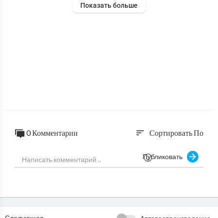
Показать больше
0 Комментарии
Сортировать По
sort
Публиковать
Следующее