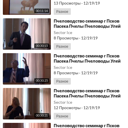
Часть 1
13 Просмотры
·
12/19/19
00:11:14
Разное
⁣Пчеловодство семинар г Псков
Пасека Пчелы Пчеловоды Улей
Карника Бакфаст Пчелосемья
Sector Ice
Часть 5
8 Просмотры
·
12/19/19
00:30:15
Разное
⁣Пчеловодство семинар г Псков
Пасека Пчелы Пчеловоды Улей
Карника Бакфаст Пчелосемья
Sector Ice
Часть 6
8 Просмотры
·
12/19/19
00:30:25
Разное
⁣Пчеловодство семинар г Псков
Пасека Пчелы Пчеловоды Улей
Карника Бакфаст Пчелосемья
Sector Ice
Часть 15
12 Просмотры
·
12/19/19
00:30:21
Разное
⁣Пчеловодство семинар г Псков