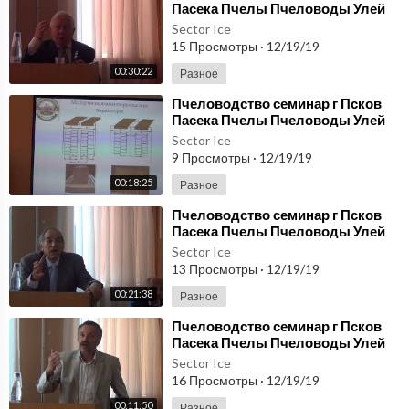
Пасека Пчелы Пчеловоды Улей
Карника Бакфаст Пчелосемья
Sector Ice
Часть 2
15 Просмотры
·
12/19/19
00:30:22
Разное
⁣Пчеловодство семинар г Псков
Пасека Пчелы Пчеловоды Улей
Карника Бакфаст Пчелосемья
Sector Ice
Часть 4
9 Просмотры
·
12/19/19
00:18:25
Разное
⁣Пчеловодство семинар г Псков
Пасека Пчелы Пчеловоды Улей
Карника Бакфаст Пчелосемья
Sector Ice
Часть 7
13 Просмотры
·
12/19/19
00:21:38
Разное
⁣Пчеловодство семинар г Псков
Пасека Пчелы Пчеловоды Улей
Карника Бакфаст Пчелосемья
Sector Ice
Часть 9
16 Просмотры
·
12/19/19
00:11:50
Разное