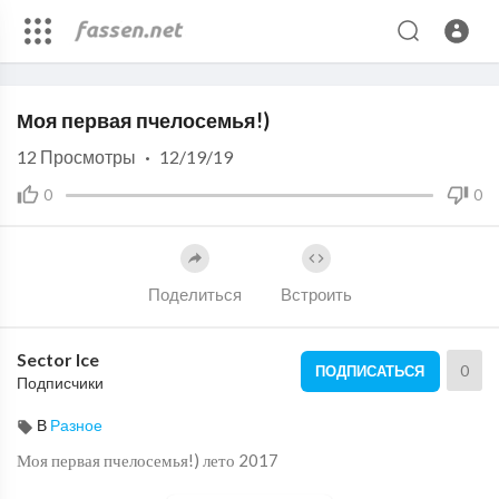
Code 150: Unknown error.
Моя первая пчелосемья!)
Download File: https://www.youtube.com/watch?v=akC5tSmWjAQ
12
Просмотры
·
12/19/19
0
0
Поделиться
Встроить
Sector Ice
0
ПОДПИСАТЬСЯ
Подписчики
В
Разное
Моя первая пчелосемья!) лето 2017