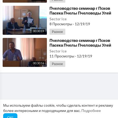
⁣Пчеловодство семинар г Псков
Пасека Пчелы Пчеловоды Улей
Карника Бакфаст Пчелосемья
Sector Ice
Часть 12
8 Просмотры
·
12/19/19
00:30:19
Разное
⁣Пчеловодство семинар г Псков
Пасека Пчелы Пчеловоды Улей
Карника Бакфаст Пчелосемья
Sector Ice
Часть 14
11 Просмотры
·
12/19/19
00:30:16
Разное
Мы используем файлы cookie, чтобы сделать контент и рекламу
более интересными и подходящими для вас.
Подробнее
ОК!