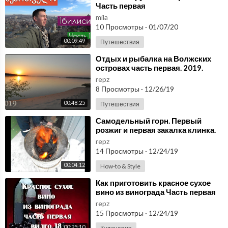
Часть первая
mila
10 Просмотры
·
01/07/20
00:09:49
Путешествия
⁣Отдых и рыбалка на Волжских
островах часть первая. 2019.
repz
8 Просмотры
·
12/26/19
00:48:25
Путешествия
⁣Самодельный горн. Первый
розжиг и первая закалка клинка.
repz
14 Просмотры
·
12/24/19
00:04:12
How-to & Style
⁣Как приготовить красное сухое
вино из винограда Часть первая
Видео 18+
repz
15 Просмотры
·
12/24/19
00:25:10