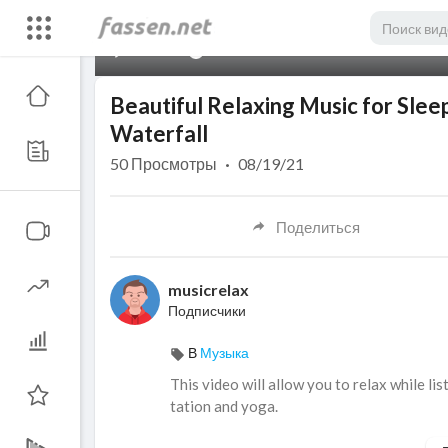
00:00
Beautiful Relaxing Music for Sleep
Waterfall
50
Просмотры
·
08/19/21
Поделиться
musicrelax
Подписчики
В
Музыка
This video will allow you to relax while lis
tation and yoga.