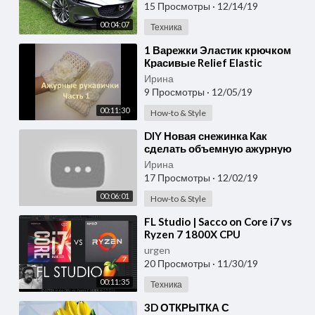
15 Просмотры
·
12/14/19
00:04:07
Техника
⁣1 Варежки Эластик крючком
Красивые Relief Elastic
Crochet mittens Part1
Ирина
9 Просмотры
·
12/05/19
00:11:30
How-to & Style
⁣DIY Новая снежинка Как
сделать объемную ажурную
снежинку из бумаги легко Big
Ирина
beautiful easy snowflak
17 Просмотры
·
12/02/19
00:06:01
How-to & Style
⁣FL Studio | Sacco on Core i7 vs
Ryzen 7 1800X CPU
Performance for Music
urgen
Production
20 Просмотры
·
11/30/19
00:11:35
Техника
⁣3D ОТКРЫТКА С