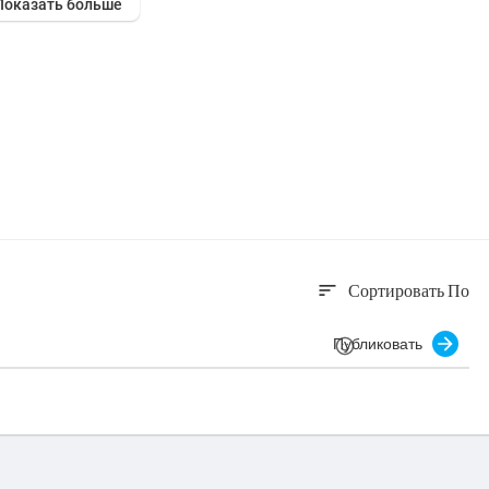
Показать больше
Сортировать По
sort
Публиковать