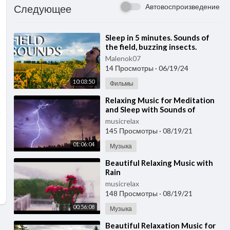
Автовоспроизведение
Следующее
⁣Sleep in 5 minutes. Sounds of
the field, buzzing insects.
Background sounds of nature
Malenok07
for deep relax
14 Просмотры
·
06/19/24
10:03:50
Фильмы
⁣Relaxing Music for Meditation
and Sleep with Sounds of
Thunder
musicrelax
145 Просмотры
·
08/19/21
01:06:04
Музыка
⁣Beautiful Relaxing Music with
Rain
musicrelax
148 Просмотры
·
08/19/21
00:56:08
Музыка
⁣Beautiful Relaxation Music for