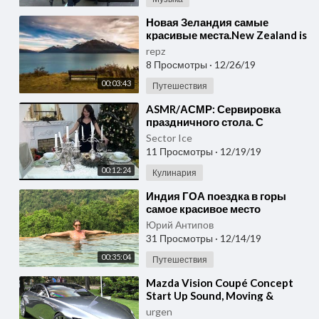
⁣Новая Зеландия самые
красивые места.New Zealand is
the most beautiful place.
repz
8 Просмотры
·
12/26/19
00:03:43
Путешествия
⁣ASMR/АСМР: Сервировка
праздничного стола. С
наступающим Новым Годом!
Sector Ice
Video Relaxing Whisper.
11 Просмотры
·
12/19/19
00:12:24
Кулинария
⁣Индия ГОА поездка в горы
самое красивое место
``Осиное гнездо‘‘ GOA
Юрий Антипов
beautiful place the Aspen's
31 Просмотры
·
12/14/19
00:35:04
Путешествия
⁣Mazda Vision Coupé Concept
Start Up Sound, Moving &
Loading Into a Truck!
urgen