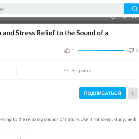
03:01:06
10
 and Stress Relief to the Sound of a
1
0
Встроить
ПОДПИСАТЬСЯ
0
tening to the relaxing sounds of nature. Use it for sleep, study, medi