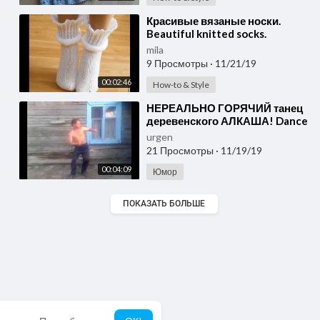
⁣Красивые вязаные носки.
Beautiful knitted socks.
mila
9 Просмотры
·
11/21/19
00:02:46
How-to & Style
⁣НЕРЕАЛЬНО ГОРЯЧИЙ танец
деревенского АЛКАША! Dance
drunk under the well-known
urgen
music.
21 Просмотры
·
11/19/19
00:04:09
Юмор
ПОКАЗАТЬ БОЛЬШЕ