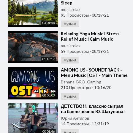
Sleep
musicrelax
95 Просмотры
·
08/19/21
03:01:58
Музыка
⁣Relaxing Yoga Music I Stress
Relief Music I Calm Music
musicrelax
59 Просмотры
·
08/19/21
01:13:17
Музыка
⁣AMONG US - SOUNDTRACK -
Menu Music [OST - Main Theme
Song]
Banana_BRO_Gaming
210 Просмотры
·
10/16/20
00:05:03
Музыка
⁣ДЕТСТВО!!! классно сыграл
на баяне песню Ю. Шатунова!
Brest! Street! Music!
Юрий Антипов
14 Просмотры
·
12/31/19
00:01:46
Музыка