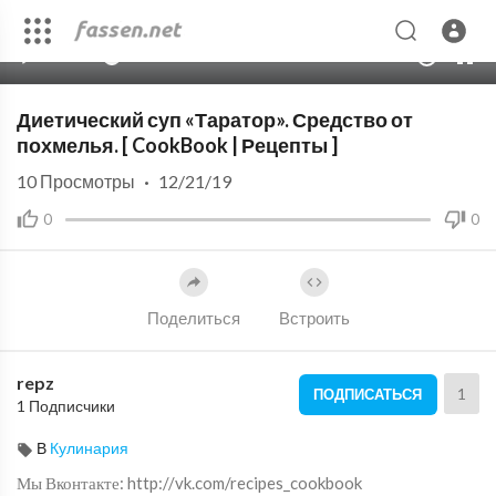
00:00
01:29
10
Диетический суп «Таратор». Средство от
похмелья. [ CookBook | Рецепты ]
10
Просмотры
·
12/21/19
0
0
Поделиться
Встроить
repz
1
ПОДПИСАТЬСЯ
1 Подписчики
В
Кулинария
Мы Вконтакте: http://vk.com/recipes_cookbook