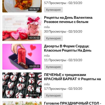
Рецепты для Мультиварки
57 Просмотры
·
02/10/20
Завтраки: https://www.youtube.com/watch?v=_jsfP0pPp08&lis
t=PLY7SOP4zVQuqR_DY6LVww72yy9jp9VOSx
00:06:23
Кулинария
⁣Рецепты на День Валентина
Закуски: https://www.youtube.com/watch?v=cw6izB33fdI&list
Розовое печенье с белым
=PLY7SOP4zVQuqnR1WDkZTcB1xW0_fXrEzQ
шоколадом
mila
30 Просмотры
·
02/10/20
Горячие блюда: https://www.youtube.com/watch?v=ii9jILBpYD
00:00:53
Кулинария
Y&list=PLY7SOP4zVQuqd5V0fPo1ZTBq1WyAla22x
⁣Десерты В Форме Сердца:
Супы: https://www.youtube.com/watch?v=BlheRE3RC4s&list=
Классные Рецепты На День
Святого Валентина
PLY7SOP4zVQurYKzOEoBoRUZ2UmiMmeylp
mila
11 Просмотры
·
02/10/20
Салаты: https://www.youtube.com/watch?v=-y6hCB1gzh4&list
00:03:23
Кулинария
=PLY7SOP4zVQuq_hSSVJUH4Tj3E1kfOciP9
⁣ПЕЧЕНЬЕ с трещинками
КРАСНЫЙ БАРХАТ ☆ Рецепты на
Напитки и коктейли: https://www.youtube.com/watch?v=ca4M
14 ФЕВРАЛЯ
mila
y7oaDmA&list=PLY7SOP4zVQupnh0de7BSCJ174HFvC3v6W
17 Просмотры
·
02/10/20
00:04:11
Кулинария
Соусы: https://www.youtube.com/watch?v=k22tJ8IoPGY&list=
PLY7SOP4zVQuqkCQhlxY0N3GVNADFDe1n9
⁣Готовлю ПРАЗДНИЧНЫЙ СТОЛ -