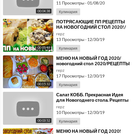
11 Просмотры
·
01/08/20
00:04:38
Кулинария
⁣ПОТРЯСАЮЩИЕ ПП РЕЦЕПТЫ
НА НОВОГОДНИЙ СТОЛ 2020!/
ПП рецепты САЛАТ НА НОВЫЙ
repz
ГОД
13 Просмотры
·
12/30/19
00:05:49
Кулинария
⁣МЕНЮ НА НОВЫЙ ГОД 2020/
новогодний стол 2020/РЕЦЕПТЫ
НА НОВОГОДНИЙ СТОЛ
repz
17 Просмотры
·
12/30/19
00:15:32
Кулинария
⁣Салат КОББ. Прекрасная Идея
для Новогоднего стола. Рецепты
на Новый год 2020
repz
10 Просмотры
·
12/30/19
00:03:52
Кулинария
⁣МЕНЮ НА НОВЫЙ ГОД 2020!