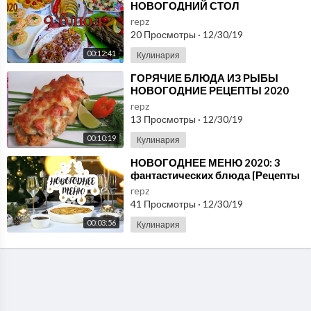
НОВОГОДНИЙ СТОЛ
2020.Новогодние рецепты 2020.
repz
20 Просмотры
·
12/30/19
00:12:41
Кулинария
⁣ГОРЯЧИЕ БЛЮДА ИЗ РЫБЫ
НОВОГОДНИЕ РЕЦЕПТЫ 2020
Новогодний стол New Year's
repz
Recipes Люда Изи Кук Р
13 Просмотры
·
12/30/19
00:10:19
Кулинария
⁣НОВОГОДНЕЕ МЕНЮ 2020: 3
фантастических блюда [Рецепты
Bon Appetit]
repz
41 Просмотры
·
12/30/19
00:03:56
Кулинария