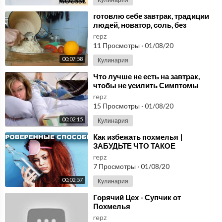
⁣готовлю себе завтрак, традиции
людей, новатор, соль, без
похмелья
repz
11 Просмотры
·
01/08/20
00:07:58
Кулинария
⁣Что лучше не есть на завтрак,
чтобы не усилить Симптомы
Похмелья
repz
15 Просмотры
·
01/08/20
00:02:15
Кулинария
⁣Как избежать похмелья |
ЗАБУДЬТЕ ЧТО ТАКОЕ
ПОХМЕЛЬНЫЙ СИНДРОМ
repz
7 Просмотры
·
01/08/20
00:02:57
Кулинария
⁣Горячий Цех - Супчик от
Похмелья
repz