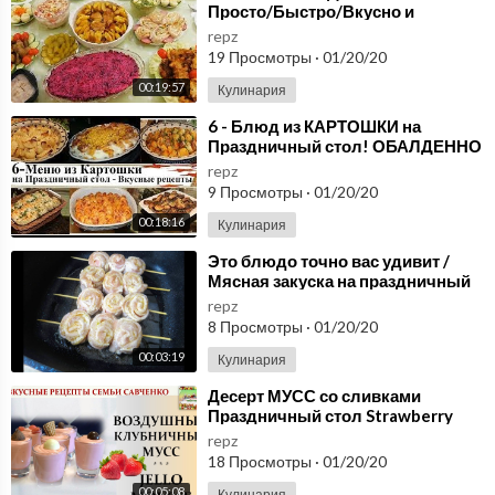
Просто/Быстро/Вкусно и
НЕдорого/РЕЦЕПТЫ
Десерты: https://www.youtube.com/watch?v=rplmK6VFV44&li
repz
ПРАЗДНИЧНЫХ БЛЮД/
st=PLY7SOP4zVQuoAj1uSndScTuy5VTJvsVvY
19 Просмотры
·
01/20/20
Праздничное меню
00:19:57
Кулинария
Блюда из рыбы: https://www.youtube.com/watch?v=Nrk7z6v8f
⁣6 - Блюд из КАРТОШКИ на
Cg&list=PLY7SOP4zVQuqhxuGJBz-xWru3qAKZoXIk
Праздничный стол! ОБАЛДЕННО
Вкусные рецепты!
repz
Музыка: http://audionautix.com/
9 Просмотры
·
01/20/20
00:18:16
Кулинария
⁣Это блюдо точно вас удивит /
Мясная закуска на праздничный
стол / Рецепты Другой Кухни
repz
8 Просмотры
·
01/20/20
00:03:19
Кулинария
⁣Десерт МУСС со сливками
Праздничный стол Strawberry
jello cups рецепты Савченко
repz
18 Просмотры
·
01/20/20
00:05:08
Кулинария