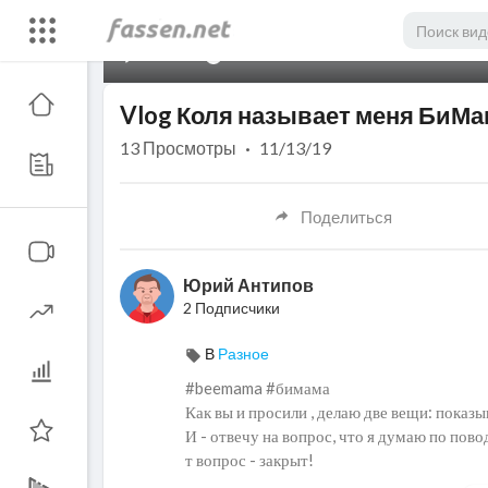
00:00
Vlog Коля называет меня БиМам
13
Просмотры
·
11/13/19
Поделиться
Юрий Антипов
2 Подписчики
В
Разное
#beemama #бимама
Как вы и просили , делаю две вещи: показ
И - отвечу на вопрос, что я думаю по пов
т вопрос - закрыт!
В этом влоге много наших теплых, семейны