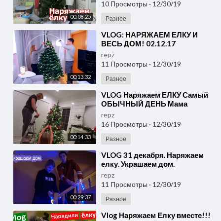
10 Просмотры
·
12/30/19
00:08:25
Разное
⁣VLOG: НАРЯЖАЕМ ЕЛКУ И
ВЕСЬ ДОМ! 02.12.17
repz
11 Просмотры
·
12/30/19
00:13:32
Разное
⁣VLOG Наряжаем ЕЛКУ Самый
ОБЫЧНЫЙ ДЕНЬ Мама
воспитывает РОБОТА Вся
repz
правда про НЛО Николь в
16 Просмотры
·
12/30/19
Америке
00:14:33
Разное
⁣VLOG 31 декабря. Наряжаем
елку. Украшаем дом.
repz
11 Просмотры
·
12/30/19
00:29:37
Разное
⁣Vlog Наряжаем Елку вместе!!!