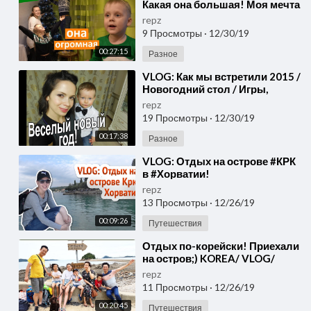
Какая она большая! Моя мечта
сбылась. Где новогоднее
repz
настроение?
9 Просмотры
·
12/30/19
00:27:15
Разное
⁣VLOG: Как мы встретили 2015 /
Новогодний стол / Игры,
веселья / Салют
repz
19 Просмотры
·
12/30/19
00:17:38
Разное
⁣VLOG: Отдых на острове #КРК
в #Хорватии!
repz
13 Просмотры
·
12/26/19
00:09:26
Путешествия
⁣Отдых по-корейски! Приехали
на остров;) KOREA/ VLOG/
repz
11 Просмотры
·
12/26/19
00:20:45
Путешествия