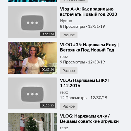
⁣Vlog A+A: Как правильно
встречать Новый год 2020
Ирина
8 Просмотры
·
12/31/19
00:28:53
Разное
⁣VLOG #35: Наряжаем Елку |
Ветрянка Под Новый Год
repz
9 Просмотры
·
12/30/19
00:07:24
Разное
⁣VLOG Наряжаем ЕЛКУ!
1.12.2016
repz
12 Просмотры
·
12/30/19
00:16:25
Разное
⁣VLOG: Наряжаем елку /
Вешаем советские игрушки
repz