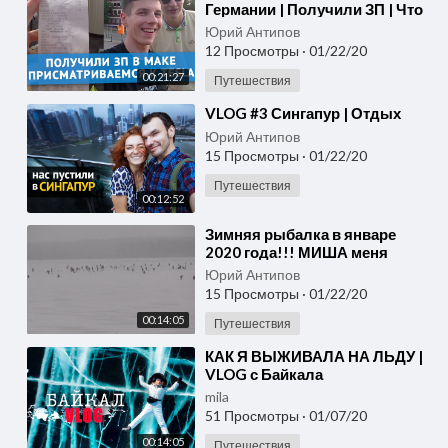
Германии | Получили ЗП | Что
покупает и чем питаемся |
Юрий Антипов
Work & Travel | Vlog
12 Просмотры
·
01/22/20
00:21:27
Путешествия
⁣VLOG #3 Сингапур | Отдых
Юрий Антипов
15 Просмотры
·
01/22/20
Путешествия
00:12:52
⁣Зимняя рыбалка в январе
2020 года!!! МИША меня
ОБЛОВИЛ!!!
Юрий Антипов
15 Просмотры
·
01/22/20
00:14:05
Путешествия
⁣КАК Я ВЫЖИВАЛА НА ЛЬДУ |
VLOG с Байкала
mila
51 Просмотры
·
01/07/20
00:14:05
Путешествия