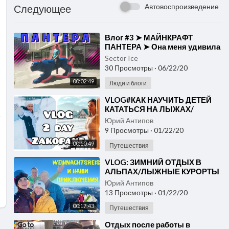
Автовоспроизведение
Следующее
⁣Влог #3 ➤ МАЙНКРАФТ
ПАНТЕРА ➤ Она меня удивила
!!!
Sector Ice
30 Просмотры
·
06/22/20
00:02:49
Люди и блоги
⁣VLOG#КАК НАУЧИТЬ ДЕТЕЙ
КАТАТЬСЯ НА ЛЫЖАХ/
ЗАКОПАНЕ 2020/ВЛОГ 2 С
Юрий Антипов
ЗИМНЕГО ОТДЫХА.
9 Просмотры
·
01/22/20
Запорожская Анна
00:10:49
Путешествия
⁣VLOG: ЗИМНИЙ ОТДЫХ В
АЛЬПАХ/ЛЫЖНЫЕ КУРОРТЫ
ГАРМИШ И ЦУГШПИТЦЕ В
Юрий Антипов
ГЕРМАНИИ/ ДАРИМ
13 Просмотры
·
01/22/20
ПОДАРКИ НА РОЖДЕСТВО
00:17:43
Путешествия
⁣Отдых после работы в