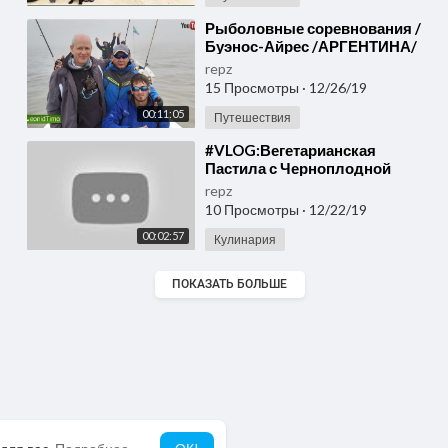
⁣Рыболовные соревнования /
Буэнос-Айрес /АРГЕНТИНА/
Leonid Timo / VLOG влог из
repz
аргентины
15 Просмотры
·
12/26/19
00:11:05
Путешествия
⁣#VLOG:Вегетарианская
Пастила с Черноплодной
рябиной + конфеты.
repz
10 Просмотры
·
12/22/19
00:02:57
Кулинария
ПОКАЗАТЬ БОЛЬШЕ