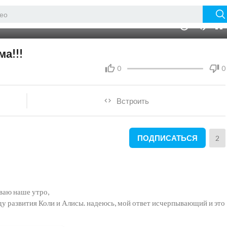
22:42
10
а!!!
0
0
Встроить
ПОДПИСАТЬСЯ
2
ываю наше утро,
оду развития Коли и Алисы. надеюсь, мой ответ исчерпывающий и это
х моментов, Покажу, как засыпает Коля. И то, что он называет меня