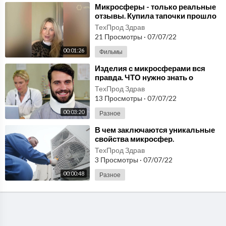
⁣Микросферы - только реальные
отзывы. Купила тапочки прошло
воспаление ног, аллергия,
ТехПрод Здрав
правда?
21 Просмотры
·
07/07/22
00:01:26
Фильмы
⁣Изделия с микросферами вся
правда. ЧТО нужно знать о
Лечебных микросферах!
ТехПрод Здрав
Реальный отзывы.
13 Просмотры
·
07/07/22
00:03:20
Разное
⁣В чем заключаются уникальные
свойства микросфер.
Стеклянные микросферы.
ТехПрод Здрав
Материалы микросферы правда?
3 Просмотры
·
07/07/22
00:00:48
Разное