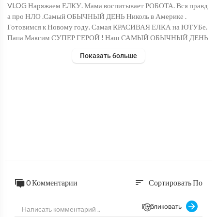
VLOG Наряжаем ЕЛКУ. Мама воспитывает РОБОТА. Вся правд
а про НЛО .Самый ОБЫЧНЫЙ ДЕНЬ Николь в Америке .
Готовимся к Новому году. Самая КРАСИВАЯ ЕЛКА на ЮТУБе.
Папа Максим СУПЕР ГЕРОЙ ! Наш САМЫЙ ОБЫЧНЫЙ ДЕНЬ
в Лос Анджелес в Калифорнии в Америке
Показать больше
ИНСТАГРАМ Николь http://www.instagram.com/nikolcrazyfam
ily2205/
ИНСТАГРАМ Алисы - https://www.instagram.com/alisacrazyfa
mily/
Инстаграм моего Папы https://www.instagram.com/maxim_rog
ovtsev/
Инстаграм старшей Сестры Александры https://www.instagra
m.com/sasha.mlkv/
0 Комментарии
Сортировать По
sort
Подписывайтесь на мой канал :) что бы не пропустить новые ви
део.
Публиковать
http://bit.ly/1Mwk15J