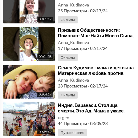
Кудимов: Сила материнской
Anna_Kudimova
OXqNJaBK_Opf7Mx3e3g_dWDcSrW
надежды/
25 Просмотры
·
02/17/24
Распаковка классных игрушек !!! - https://www.youtube.com/pl
00:01:17
Фильмы
aylist?list=PLkoGh9OXqNJZkQG3RWEVpoy4ch51q8bmf
⁣Призыв к Общественности:
Помогите Мне Найти Моего Сына,
Праздники - https://www.youtube.com/playlist?list=PLkoGh9O
Семёна Кудимова/Мама ищет
Anna_Kudimova
XqNJbIUO7V534FE3PKJGNGlmzc
Сэма Кудимова
17 Просмотры
·
02/17/24
00:01:58
Фильмы
VLOG - https://www.youtube.com/playlist?list=PLkoGh9OXqN
JayL7gC0urytZDaxpt1a6mU
⁣Семен Кудимов - мама ищет сына.
Материнская любовь против
судеб: Спасение Семёна.
Открываем большие яйца ! - https://www.youtube.com/playlist?
Anna_Kudimova
Отчаянные поиски.
28 Просмотры
·
02/17/24
list=PLkoGh9OXqNJYOqw2HDWcgsJ36MxpYMJY9
00:04:17
Фильмы
ЧЕЛЛЕНДЖИ !!! CHALLENGE !!! - https://www.youtube.com/pl
⁣Индия. Варанаси. Столица
aylist?list=PLkoGh9OXqNJaMj70xAgJmMEMCjyzZB7Xc
смерти. Это Ад. Мама в ужасе.
Купание в Ганге #63
urgen
44 Просмотры
·
03/05/23
00:39:49
Путешествия