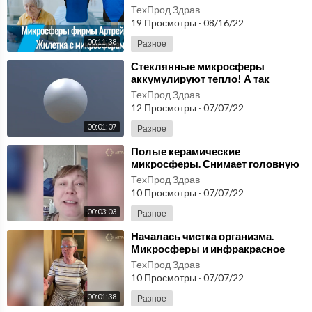
микросферами. На сколько
ТехПрод Здрав
правда? Разбираемся
19 Просмотры
·
08/16/22
00:11:38
Разное
⁣Стеклянные микросферы
аккумулируют тепло! А так
можно было?! И всего то?
ТехПрод Здрав
Микросферы отзывы - правда?
12 Просмотры
·
07/07/22
00:01:07
Разное
⁣Полые керамические
микросферы. Снимает головную
боль, проходят боли во время
ТехПрод Здрав
месячных. Правда?
10 Просмотры
·
07/07/22
00:03:03
Разное
⁣Началась чистка организма.
Микросферы и инфракрасное
излучение. Отзыв и вся правда о
ТехПрод Здрав
микро сферах.
10 Просмотры
·
07/07/22
00:01:38
Разное