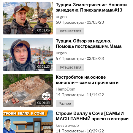
⁣Турция. Землетрясение. Новости
за неделю. Приехала мама #13
urgen
50 Просмотры
·
03/05/23
00:51:06
Путешествия
⁣Турция. Обзор за неделю.
Помощь пострадавшим. Мама
уезжает #14
urgen
57 Просмотры
·
03/05/23
00:51:23
Путешествия
⁣Костробетон на основе
конопли — самый прочный и
экологичный строительный
HempDom
материал!
14 Просмотры
·
11/14/22
00:01:55
Разное
⁣Строим Виллу в Сочи [САМЫЙ
МАСШТАБНЫЙ проект в истории
компании] Участок с перепадом
keystroyspb
17м. СЕРИЯ №1
11 Просмотры
·
10/29/22