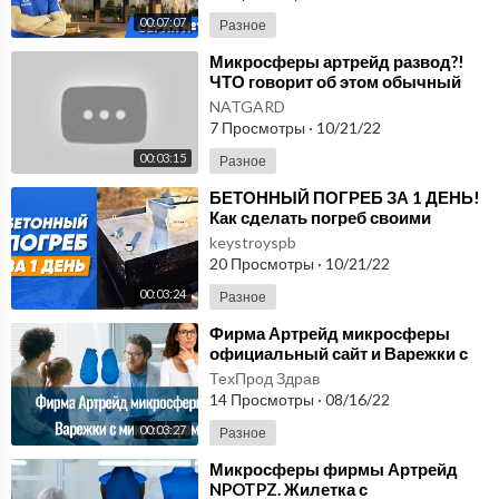
00:07:07
Разное
⁣Микросферы артрейд развод?!
ЧТО говорит об этом обычный
пользователь? Насколько слухи
NATGARD
актуальны?
7 Просмотры
·
10/21/22
00:03:15
Разное
⁣БЕТОННЫЙ ПОГРЕБ ЗА 1 ДЕНЬ!
Как сделать погреб своими
руками?
keystroyspb
20 Просмотры
·
10/21/22
00:03:24
Разное
⁣Фирма Артрейд микросферы
официальный сайт и Варежки с
микросферами NPOTPZ ru. На
ТехПрод Здрав
сколько правда
14 Просмотры
·
08/16/22
00:03:27
Разное
⁣Микросферы фирмы Артрейд
NPOTPZ. Жилетка с