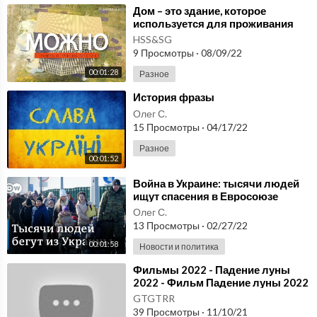
⁣Дом – это здание, которое
используется для проживания
людей. Cтроительство домов под
HSS&SG
ключ, проекты.
9 Просмотры
·
08/09/22
00:01:28
Разное
⁣История фразы
Олег С.
15 Просмотры
·
04/17/22
Разное
00:01:52
⁣Война в Украине: тысячи людей
ищут спасения в Евросоюзе
Олег С.
13 Просмотры
·
02/27/22
00:01:58
Новости и политика
⁣Фильмы 2022 - Падение луны
2022 - Фильм Падение луны 2022
GTGTRR
39 Просмотры
·
11/10/21