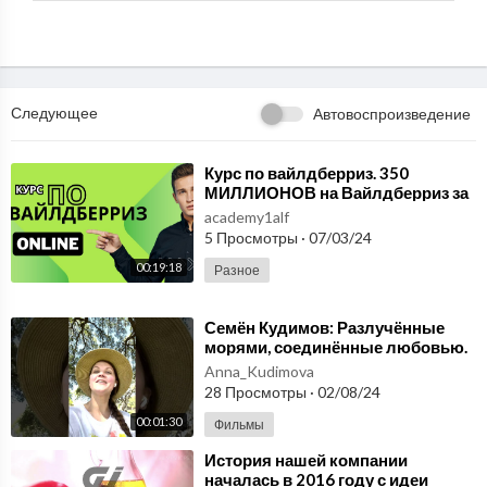
космоса, НЛО и другие. Документальный канал "Неизведанност
ь!
Следующее
Автовоспроизведение
⁣Курс по вайлдберриз. 350
МИЛЛИОНОВ на Вайлдберриз за
6 МЕСЯЦЕВ история УСПЕХА
academy1alf
моего УЧЕНИКА.
5 Просмотры
·
07/03/24
00:19:18
Разное
⁣Семён Кудимов: Разлучённые
морями, соединённые любовью.
История матери, не знающей
Anna_Kudimova
поражения
28 Просмотры
·
02/08/24
00:01:30
Фильмы
⁣История нашей компании
началась в 2016 году с идеи