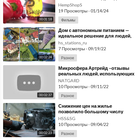
возродить использование
HempShopS
конопли. hempshops.biz
19 Просмотры
·
01/14/24
00:01:18
Фильмы
⁣Дом с автономным питанием —
идеальное решение для людей,
зависимых от электричества!
hs_stations_ru
7 Просмотры
·
09/19/22
00:02:24
Разное
⁣Микросфера Артрейд –отзывы
реальных людей, использующих
продукцию. Микросфера
NATGARD
алюмосиликатная - как?
10 Просмотры
·
09/11/22
00:02:37
Разное
⁣Снижение цен на жилье
позволило большому числу
людей приобрести землю и
HSS&SG
задуматься о своём доме.
10 Просмотры
·
09/04/22
00:02:23
Разное