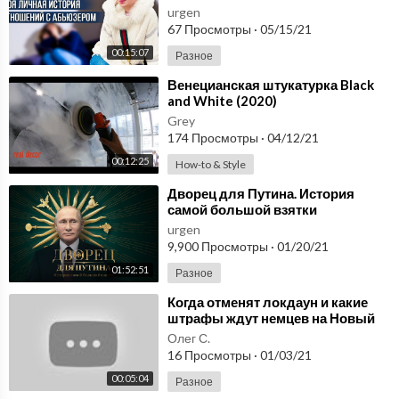
Вексель
urgen
67 Просмотры
·
05/15/21
00:15:07
Разное
⁣Венецианская штукатурка Black
and White (2020)
Grey
174 Просмотры
·
04/12/21
00:12:25
How-to & Style
⁣Дворец для Путина. История
самой большой взятки
urgen
9,900 Просмотры
·
01/20/21
01:52:51
Разное
⁣Когда отменят локдаун и какие
штрафы ждут немцев на Новый
год / Новости Германии /
Олег С.
31.12.2020
16 Просмотры
·
01/03/21
00:05:04
Разное