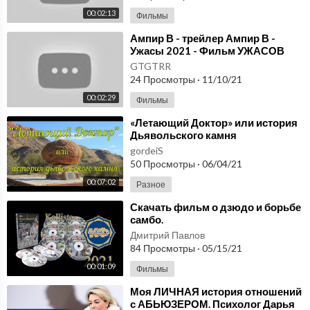
00:02:13
Фильмы
⁣Ампир В - трейлер Ампир В -
Ужасы 2021 - Фильм УЖАСОВ
GTGTRR
24 Просмотры
·
11/10/21
00:02:29
Фильмы
⁣«Летающий Доктор» или история
Дьявольского камня
gordeiS
50 Просмотры
·
06/04/21
00:07:02
Разное
⁣Скачать фильм о дзюдо и борьбе
самбо.
Дмитрий Павлов
84 Просмотры
·
05/15/21
00:01:09
Фильмы
⁣Моя ЛИЧНАЯ история отношений
с АБЬЮЗЕРОМ. Психолог Дарья