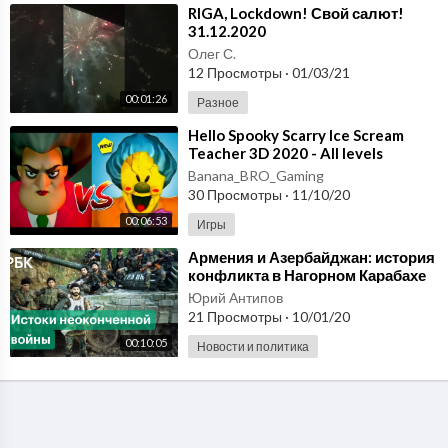
⁣RIGA, Lockdown! Свой салют!
31.12.2020
Олег С.
12 Просмотры
·
01/03/21
00:01:26
Разное
⁣Hello Spooky Scarry Ice Scream
Teacher 3D 2020 - All levels
[Android - IOS] Gameplay
Banana_BRO_Gaming
- Walkthrough
30 Просмотры
·
11/10/20
00:06:53
Игры
⁣Армения и Азербайджан: история
конфликта в Нагорном Карабахе
Юрий Антипов
21 Просмотры
·
10/01/20
00:10:05
Новости и политика