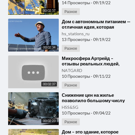
собственного электричества.
14 Просмотры
·
09/19/22
00:02:57
Разное
⁣Дом с автономным питанием —
отличная идея, которая
решает сразу несколько
hs_stations_ru
проблем!
13 Просмотры
·
09/19/22
00:02:34
Разное
⁣Микросфера Артрейд –
отзывы реальных людей,
использующих продукцию.
NATGARD
Микросфера
10 Просмотры
·
09/11/22
алюмосиликатная - как?
00:02:37
Разное
⁣Снижение цен на жилье
позволило большому числу
людей приобрести землю и
HSS&SG
задуматься о своём доме.
10 Просмотры
·
09/04/22
00:02:23
Разное
⁣Дом – это здание, которое