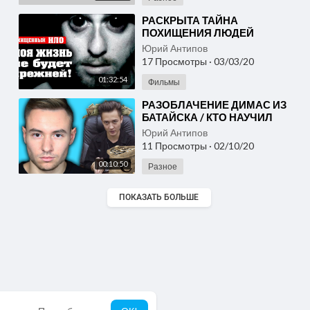
⁣РАСКРЫТА ТАЙНА
ПОХИЩЕНИЯ ЛЮДЕЙ
ПРИШЕЛЬЦАМИ!
Юрий Антипов
НЕВЕРОЯТНАЯ ИСТОРИЯ!
17 Просмотры
·
03/03/20
04.02.2020 Документальный
01:32:54
фильм hd
Фильмы
⁣РАЗОБЛАЧЕНИЕ ДИМАС ИЗ
БАТАЙСКА / КТО НАУЧИЛ
РАЗВОДИТЬ ЛЮДЕЙ??
Юрий Антипов
11 Просмотры
·
02/10/20
00:10:50
Разное
ПОКАЗАТЬ БОЛЬШЕ