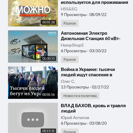
используется для проживания
людей. Cтроительство домов
HSS&SG
под ключ, проекты.
9 Просмотры
·
08/09/22
00:01:28
Разное
⁣Автономная Электро
Дизельная Станция 60 кВт-
станция генерации
HempShopS
электричества и накопления
6 Просмотры
·
03/30/22
его в АКБ
00:00:53
Разное
⁣Война в Украине: тысячи
людей ищут спасения в
Евросоюзе
Олег С.
13 Просмотры
·
02/27/22
00:01:58
Новости и политика
⁣ВЛАД БАХОВ, кровь и травля
людей
Юрий Антипов
6 Просмотры
·
03/08/20
00:15:31
Разное