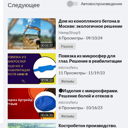
Автовоспроизведение
Следующее
⁣Дом из конопляного бетона в
Москве: экологичное решение
для городского жилья,
HempShopS
магазин конопли.
6 Просмотры
·
09/10/24
00:02:27
Разное
⁣Повязка из микросфер для
глаз. Решение в реабилитации
после COVID-19 и
microsferu
преодолении бессонницы.
11 Просмотры
·
11/19/23
00:04:22
Фильмы
⁣🔵Изделия с микросферами.
Решение болей и отеков в
ногах. Отзыв🔵
microsferu
6 Просмотры
·
10/16/23
00:04:20
Фильмы
⁣Костробетон производство.