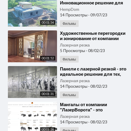
Инновационное решение для
экологически здорового
HempDom
образа жизни.
14 Просмотры
·
09/07/23
00:01:54
Фильмы
⁣Художественные перегородки
и зонирование от компании
"ЛазерВорота" - это
Лазерная резка
идеальное решение
5 Просмотры
·
08/02/23
00:01:52
Фильмы
⁣Панели с лазерной резкой - это
идеальное решение для тех,
кто ценит индивидуальность!
Лазерная резка
14 Просмотры
·
08/02/23
00:01:31
Фильмы
⁣Мангалы от компании
"ЛазерВорота" - это
идеальное решение для
Лазерная резка
любителей отдыха на свежем
14 Просмотры
·
08/02/23
в
00:01:26
Фильмы