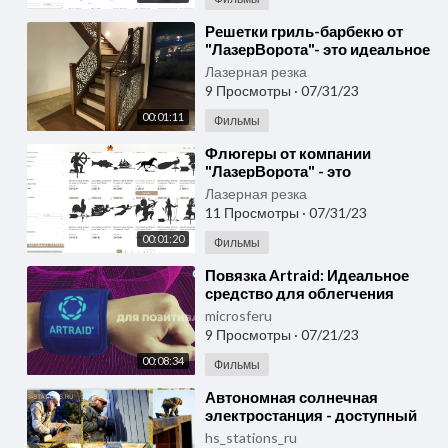
⁣Решетки гриль-барбекю от
"ЛазерВорота"- это идеальное
решение для любителей
Лазерная резка
отдыха на свеж
9 Просмотры
·
07/31/23
00:01:11
Фильмы
⁣Флюгеры от компании
"ЛазерВорота" - это
идеальное решение для тех,
Лазерная резка
кто хочет добавить уник
11 Просмотры
·
07/31/23
00:01:20
Фильмы
⁣Повязка Artraid: Идеальное
средство для облегчения
головных болей!
microsferu
Микросферы артрейд.
9 Просмотры
·
07/21/23
00:08:34
Фильмы
⁣Автономная солнечная
электростанция - доступный
способ получения
hs_stations_ru