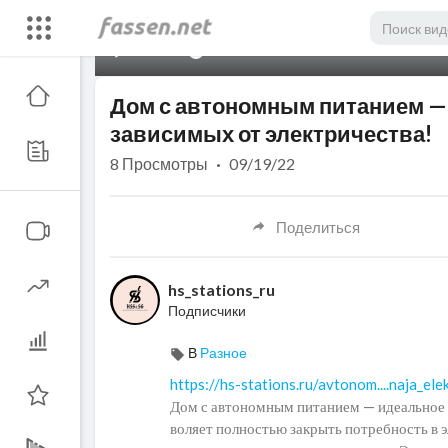
00:00
Дом с автономным питанием —
зависимых от электричества!
8
Просмотры
·
09/19/22
Поделиться
hs_stations_ru
Подписчики
В
Разное
https://hs-stations.ru/avtonom....naja_ele
Дом с автономным питанием — идеальное р
воляет полностью закрыть потребность в 