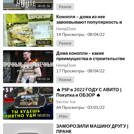
00:01:36
Разное
⁣Конопля – дома из нее
завоевывают популярность в
России! Построить дом в 2022
HempDom
году из конопли?
14 Просмотры
·
08/04/22
00:01:37
Разное
⁣Дома конопли – какие
преимущества в строительстве
существуют в 2022 году? Об этом
HempDom
HEMPDOM.ru
17 Просмотры
·
08/04/22
00:02:26
Разное
⁣🔥 PSP в 2022 ГОДУ С АВИТО |
Покупка и ОБЗОР 🔥
Sector Ice
64 Просмотры
·
03/01/22
00:05:18
Игры
⁣ЗАМОРОЗИЛИ МАШИНУ ДРУГУ |
ПРАНК