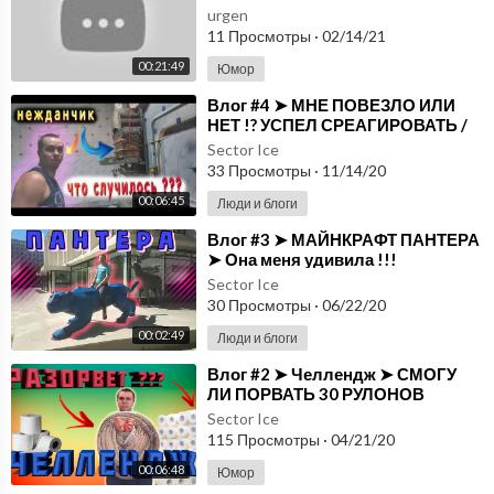
urgen
11 Просмотры
·
02/14/21
00:21:49
Юмор
⁣Влог #4 ➤ МНЕ ПОВЕЗЛО ИЛИ
НЕТ !? УСПЕЛ СРЕАГИРОВАТЬ /
Газовая колонка
Sector Ice
33 Просмотры
·
11/14/20
00:06:45
Люди и блоги
⁣Влог #3 ➤ МАЙНКРАФТ ПАНТЕРА
➤ Она меня удивила !!!
Sector Ice
30 Просмотры
·
06/22/20
00:02:49
Люди и блоги
⁣Влог #2 ➤ Челлендж ➤ СМОГУ
ЛИ ПОРВАТЬ 30 РУЛОНОВ
ТУАЛЕТНОЙ БУМАГИ ???
Sector Ice
115 Просмотры
·
04/21/20
00:06:48
Юмор