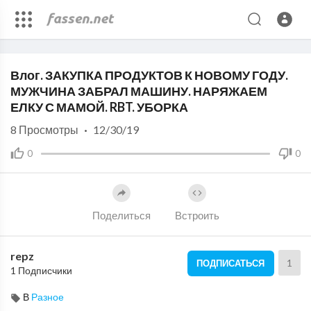
Code 150: Unknown error.
Влог. ЗАКУПКА ПРОДУКТОВ К НОВОМУ ГОДУ.
Download File: https://www.youtube.com/watch?v=fTfgThXWbgY
МУЖЧИНА ЗАБРАЛ МАШИНУ. НАРЯЖАЕМ
ЕЛКУ С МАМОЙ. RBT. УБОРКА
8
Просмотры
·
12/30/19
0
0
Поделиться
Встроить
repz
1
ПОДПИСАТЬСЯ
1 Подписчики
В
Разное