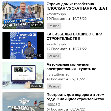
⁣Строим дом из газобетона.
ПЛОСКАЯ VS СКАТНАЯ КРЫША |
Какую крышу выбрать в 2022
keystroyspb
году?
10 Просмотры
·
10/28/22
00:12:12
Разное
⁣КАК ИЗБЕЖАТЬ ОШИБОК ПРИ
СТРОИТЕЛЬСТВЕ
СОБСТВЕННОГО ДОМА В 2022
keystroyspb
ГОДУ
12 Просмотры
·
10/21/22
00:53:33
Разное
⁣Автономная солнечная
электростанция - купить по
хорошей цене в этом году.
hs_stations_ru
Варианты от производителя.
4 Просмотры
·
09/05/22
00:01:32
Разное
⁣Построить дом недорого в этом
году. Жилищное строительство
или строительство жилья в
HSS&SG
России.
6 Просмотры
·
08/09/22