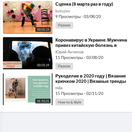
⁣Сценка (8 марта раз в году)
kutuzov
9 Просмотры
·
03/08/20
Разное
00:02:23
⁣Коронавирус в Украине. Мужчина
привез китайскую болезнь в
Черновцы из Италии
Юрий Антипов
11 Просмотры
·
03/08/20
00:03:29
Разное
⁣Рукоделие в 2020 году | Вязание
крючком 2020 | Вязаные тренды
2020
mila
15 Просмотры
·
02/11/20
01:50:21
How-to & Style