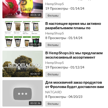
возродить использование
HempShopS
конопли. hempshops.biz
19 Просмотры
·
01/14/24
00:01:18
Фильмы
⁣В настоящее время мы активно
разрабатываем планы по
расширению производства
HempShopS
конопляных продуктов
8 Просмотры
·
01/14/24
00:01:41
Фильмы
⁣В HempShops.biz мы предлагаем
эксклюзивный ассортимент
продуктов из
HempShopS
высококачественной конопли
19 Просмотры
·
01/12/24
00:00:57
Фильмы
⁣Для москвичей заказ продуктов
от Фролова будет доставлен вам
в течение дня. Изделия с
NATGARD
микросферами
8 Просмотры
·
04/20/23
00:02:36
Фильмы