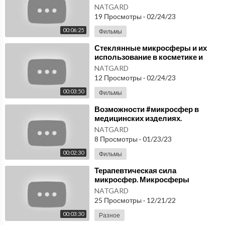
микросферы купить в России.
NATGARD
Видео отзыв, микросферы
19 Просмотры
·
02/24/23
00:06:25
Фильмы
⁣Стеклянные микросферы и их
использование в косметике и
уходу за кожей. Микросферы —
NATGARD
купить недорого
12 Просмотры
·
02/24/23
00:03:50
Фильмы
⁣Возможности #микросфер в
медицинских изделиях.
Микросферы артрейд купить.
NATGARD
8 Просмотры
·
01/23/23
00:02:30
Фильмы
⁣Терапевтическая сила
микросфер. Микросферы
артрейд купить в России.
NATGARD
25 Просмотры
·
12/21/22
00:03:30
Разное