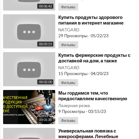
00:06:42
Фильмы
⁣Купить продукты здорового
питания в интернет магазине
NatGard, а также изделия из
NATGARD
микросфер.
29 Просмотры
·
05/22/23
00:05:15
Фильмы
⁣Купить фермерские продукты с
доставкой на дом, а также
бытовые изделия с
NATGARD
микросферами NatGard.
15 Просмотры
·
04/20/23
00:02:00
Фильмы
⁣Мы гордимся тем, что
предоставляем качественную
продукцию по доступной цене
Лазерная резка
lazervorota.shop
9 Просмотры
·
03/15/23
00:01:31
Фильмы
⁣Универсальная повязка с
микросферами. Лечебные