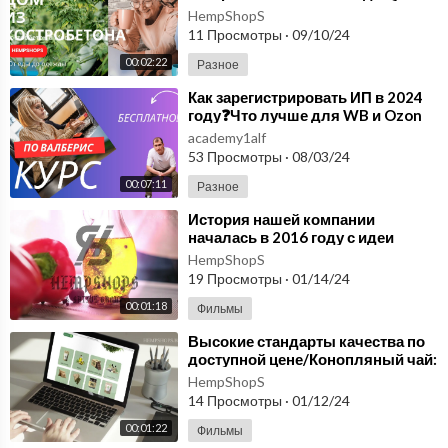
по выгодной цене для
HempShopS
купить дизельную электростанцию
строительства дома.
11 Просмотры
·
09/10/24
дизельные электростанции цена
00:02:22
Разное
⁣Как зарегистрировать ИП в 2024
году❓Что лучше для WB и Ozon
ИП или самозанятость. Валберис
academy1alf
курс.
53 Просмотры
·
08/03/24
00:07:11
Разное
⁣История нашей компании
началась в 2016 году с идеи
возродить использование
HempShopS
конопли. hempshops.biz
19 Просмотры
·
01/14/24
00:01:18
Фильмы
⁣Высокие стандарты качества по
доступной цене/Конопляный чай:
Не Просто Чай, а Путь к
HempShopS
Благополучию!
14 Просмотры
·
01/12/24
00:01:22
Фильмы