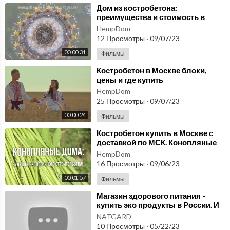
⁣Дом из костробетона:
преимущества и стоимость в
Москве. Костробетон блоки
HempDom
купить Конопляный в Москве
12 Просмотры
·
09/07/23
00:00:31
Фильмы
⁣Костробетон в Москве блоки,
цены и где купить
HempDom
25 Просмотры
·
09/07/23
00:00:24
Фильмы
⁣Костробетон купить в Москве с
доставкой по МСК. Конопляные
дома: Будущее экологичного
HempDom
строительства!
16 Просмотры
·
09/06/23
00:01:57
Фильмы
⁣Магазин здорового питания -
купить эко продукты в России. И
бытовые изделия с
NATGARD
микросферами. NatGard
10 Просмотры
·
05/22/23