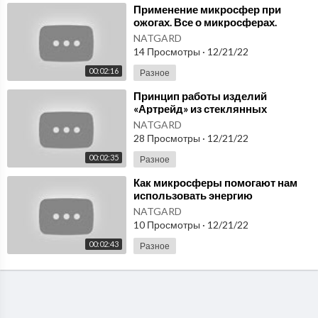
⁣Применение микросфер при
ожогах. Все о микросферах.
Фролов микросферы купить.
NATGARD
14 Просмотры
·
12/21/22
00:02:16
Разное
⁣Принцип работы изделий
«Артрейд» из стеклянных
микросфер. Микросферы
NATGARD
официальный сайт
28 Просмотры
·
12/21/22
производителя
00:02:35
Разное
⁣Как микросферы помогают нам
использовать энергию
человеческого тела.
NATGARD
Микросферы купить в Москве
10 Просмотры
·
12/21/22
00:02:43
Разное