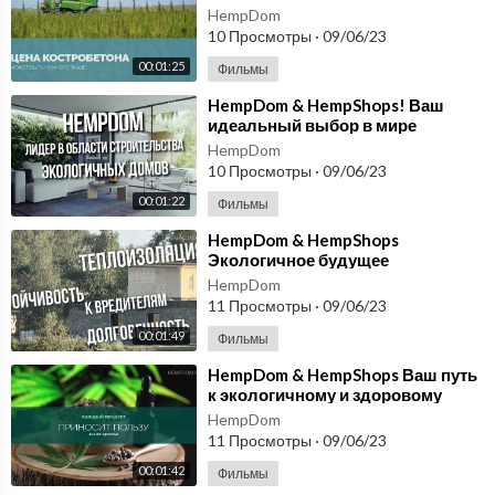
конопли! Костробетон
HempDom
производство в Москве
10 Просмотры
·
09/06/23
00:01:25
Фильмы
⁣HempDom & HempShops! Ваш
идеальный выбор в мире
конопли!
HempDom
10 Просмотры
·
09/06/23
00:01:22
Фильмы
⁣HempDom & HempShops
Экологичное будущее
начинается с вашего дома!
HempDom
11 Просмотры
·
09/06/23
00:01:49
Фильмы
⁣HempDom & HempShops Ваш путь
к экологичному и здоровому
будущему!
HempDom
11 Просмотры
·
09/06/23
00:01:42
Фильмы