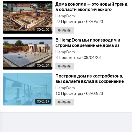
⁣Дома конопли — это новый тренд
в области экологического
строительства! hempshops.biz
HempDom
27 Просмотры
·
08/05/23
00:01:05
Фильмы
⁣В HempDom мы производим и
строим современные дома из
конопли
HempDom
8 Просмотры
·
08/04/23
00:01:34
Фильмы
⁣Построив дом из костробетона,
вы делаете вклад в сохранение
окружающей среды! hempdom.ru
HempDom
10 Просмотры
·
08/03/23
00:01:19
Фильмы