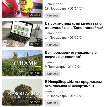
возродить использование
HempShopS
https://mastodon.social/@domizkonopli
конопли. hempshops.biz
19 Просмотры
·
01/14/24
https://www.diigo.com/profile/domizkonopli
https://www.woddal.com/?cache=1647329773
00:01:18
Фильмы
https://owohho.com/401614
⁣Высокие стандарты качества по
https://ok.ru/profile/595001345540
доступной цене/Конопляный чай:
https://zen.yandex.ru/id/6257d0bee3719f28ba347087
Не Просто Чай, а Путь к
HempShopS
Благополучию!
14 Просмотры
·
01/12/24
00:01:22
Фильмы
⁣Вы производите уникальные
изделия из конопли?
HempShops.biz приглашает вас
HempShopS
расширить свои горизонты!
9 Просмотры
·
01/12/24
00:01:03
Фильмы
⁣В HempShops.biz мы предлагаем
эксклюзивный ассортимент
продуктов из
HempShopS
высококачественной конопли
19 Просмотры
·
01/12/24
00:00:57
Фильмы