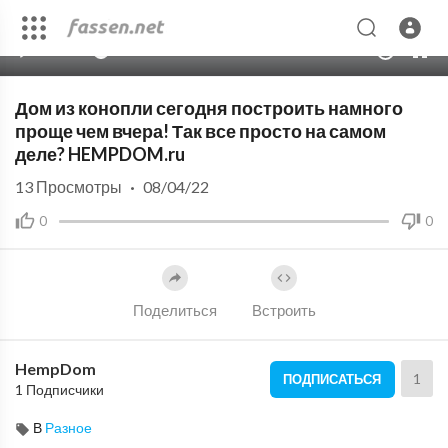
00:00
01:40
10
Дом из конопли сегодня построить намного
проще чем вчера! Так все просто на самом
деле? HEMPDOM.ru
13
Просмотры
·
08/04/22
0
0
Поделиться
Встроить
HempDom
1
ПОДПИСАТЬСЯ
1 Подписчики
В
Разное