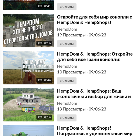
00:01:41
Фильмы
⁣Откройте для себя мир конопли с
HempDom & HempShops!
HempDom
19 Просмотры
·
09/06/23
00:01:16
Фильмы
⁣HempDom & HempShops: Откройте
для себя все грани конопли!
HempDom
10 Просмотры
·
09/06/23
00:01:44
Фильмы
⁣HempDom & HempShops: Ваш
экологичный выбор для жизни и
здоровья!
HempDom
13 Просмотры
·
09/06/23
00:01:14
Фильмы
⁣HempDom & HempShops!
Погрузитесь в удивительный мир