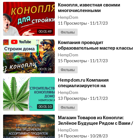
⁣Конопля, известная своими
многочисленными
применениями hempdom ru
HempDom
Техническая конопля для
11 Просмотры
·
11/17/23
стройки
00:01:49
Фильмы
⁣Компания проводит
образовательные мастер классы
по приготовлению блюд из
HempDom
конопли. Строим дома.
15 Просмотры
·
11/17/23
00:01:26
Фильмы
⁣Hempdom.ru Компания
специализируется на
строительстве конопляных
HempDom
домов. Узнай больше о конопле
13 Просмотры
·
11/17/23
00:01:10
Фильмы
⁣Магазин Товаров из Конопли:
Зелёное Будущее Рядом с Вами /
hempshops.biz
HempDom
14 Просмотры
·
10/28/23