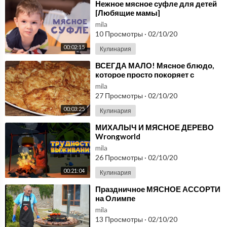
⁣Нежное мясное суфле для детей
tumblr: http://gotovitlegko.tumblr.com/
[Любящие мамы]
Сайт: http://gotovitlegko1.blogspot.com/
mila
________________________________
10 Просмотры
·
02/10/20
00:02:15
Кулинария
⁣ВСЕГДА МАЛО! Мясное блюдо,
которое просто покоряет с
первого кусочка!
mila
27 Просмотры
·
02/10/20
00:03:25
Кулинария
⁣МИХАЛЫЧ И МЯСНОЕ ДЕРЕВО
Wrongworld
mila
26 Просмотры
·
02/10/20
00:21:04
Кулинария
⁣Праздничное МЯСНОЕ АССОРТИ
на Олимпе
mila
13 Просмотры
·
02/10/20