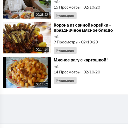
.
mila
15 Просмотры
·
02/10/20
00:28:55
Кулинария
⁣Корона из свиной корейки -
праздничное мясное блюдо
mila
9 Просмотры
·
02/10/20
00:14:14
Кулинария
⁣Мясное рагу с картошкой!
mila
14 Просмотры
·
02/10/20
Кулинария
00:12:02