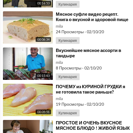
00:16:53
Кулинария
⁣Мясное суфле видео рецепт.
Книга о вкусной и здоровой пище
mila
24 Просмотры
·
02/10/20
00:06:34
Кулинария
⁣Вкуснейшее мясное ассорти в
тандыре
mila
8 Просмотры
·
02/10/20
00:15:43
Кулинария
⁣ПОЧЕМУ из КУРИНОЙ ГРУДКИ я
не готовила такое раньше?
Покоряет сразу! Мясное блюдо
mila
на любой случай
19 Просмотры
·
02/10/20
00:05:51
Кулинария
⁣ПРОСТОЕ И ОЧЕНЬ ВКУСНОЕ
МЯСНОЕ БЛЮДО ! ЖИВОЙ ЯЗЫК