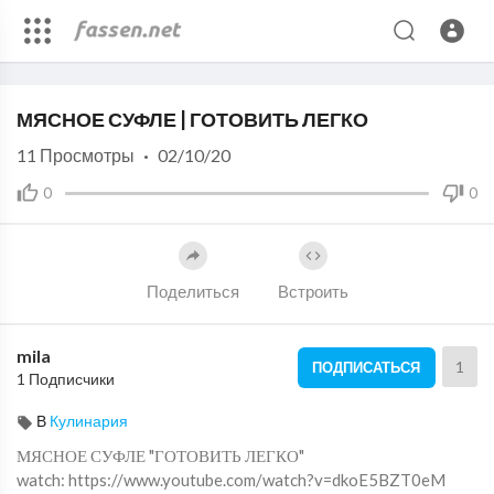
Code 150: Unknown error.
МЯСНОЕ СУФЛЕ | ГОТОВИТЬ ЛЕГКО
Download File: https://www.youtube.com/watch?v=dkoE5BZT0eM
11
Просмотры
·
02/10/20
0
0
Поделиться
Встроить
mila
1
ПОДПИСАТЬСЯ
1 Подписчики
В
Кулинария
МЯСНОЕ СУФЛЕ "ГОТОВИТЬ ЛЕГКО"
watch: https://www.youtube.com/watch?v=dkoE5BZT0eM