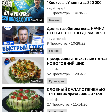
"Крокусы". Участки за 220 000
рублей на востоке города | Обзо
keystroyspb
11 Просмотры
·
10/28/22
00:03:42
Разное
⁣Дом из газобетона цена. НАЧНИ
СТРОИТЕЛЬСТВО ДОМА ЗА 50
000 РУБЛЕЙ! УНИКАЛЬНЫЙ
keystroyspb
НАБОР "БЫСТРЫЙ СТ
9 Просмотры
·
10/28/22
00:00:56
Разное
⁣Праздничный Пикантный САЛАТ
НОВОГОДНИЙ ШИК
Ludmila
52 Просмотры
·
12/03/20
00:03:03
Кулинария
⁣СЛОЕНЫЙ САЛАТ С ПЕЧЕНЬЮ
ТРЕСКИ на праздничный стол
Ludmila
27 Просмотры
·
11/14/20
00:06:56
Кулинария