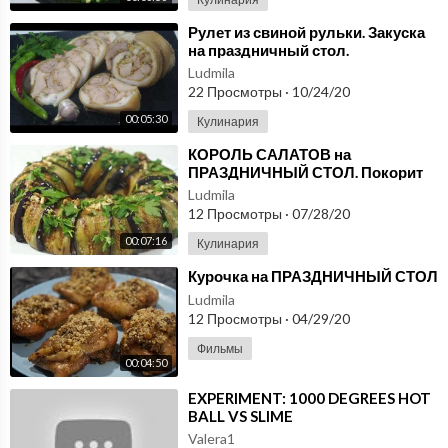
⁣Рулет из свиной рульки. Закуска
на праздничный стол.
Ludmila
22 Просмотры
·
10/24/20
00:05:30
Кулинария
⁣КОРОЛЬ САЛАТОВ на
ПРАЗДНИЧНЫЙ СТОЛ. Покорит
красотой и вкусом.
Ludmila
12 Просмотры
·
07/28/20
00:07:16
Кулинария
⁣Курочка на ПРАЗДНИЧНЫЙ СТОЛ
Ludmila
12 Просмотры
·
04/29/20
Фильмы
00:04:50
⁣EXPERIMENT: 1000 DEGREES HOT
BALL VS SLIME
Valera1