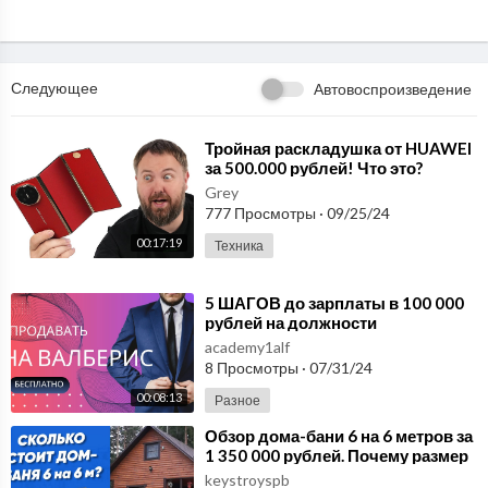
Следующее
Автовоспроизведение
⁣Тройная раскладушка от HUAWEI
за 500.000 рублей! Что это?
Величие?
Grey
777 Просмотры
·
09/25/24
00:17:19
Техника
⁣5 ШАГОВ до зарплаты в 100 000
рублей на должности
МЕНЕДЖЕРА МАРКЕТПЛЕЙСОВ.
academy1alf
Продавать на Валберис.
8 Просмотры
·
07/31/24
00:08:13
Разное
⁣Обзор дома-бани 6 на 6 метров за
1 350 000 рублей. Почему размер
один, а цена в 3 раза дороже?
keystroyspb