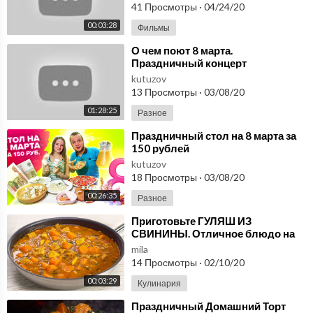
41 Просмотры
·
04/24/20
00:03:28
Фильмы
⁣О чем поют 8 марта.
Праздничный концерт
kutuzov
13 Просмотры
·
03/08/20
01:28:25
Разное
⁣Праздничный стол на 8 марта за
150 рублей
kutuzov
18 Просмотры
·
03/08/20
00:26:35
Разное
⁣Приготовьте ГУЛЯШ ИЗ
СВИНИНЫ. Отличное блюдо на
обед или ужин. Простой рецепт от
mila
Всегда Вкусно!
14 Просмотры
·
02/10/20
00:03:29
Кулинария
⁣Праздничный Домашний Торт