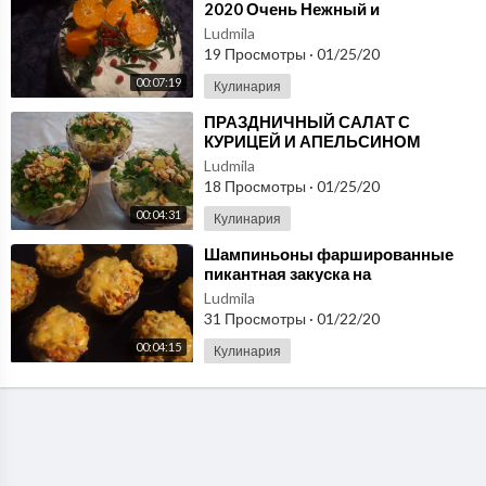
2020 Очень Нежный и
Пропитанный/ New Year Cake
Ludmila
Recipe
19 Просмотры
·
01/25/20
00:07:19
Кулинария
⁣ПРАЗДНИЧНЫЙ САЛАТ С
КУРИЦЕЙ И АПЕЛЬСИНОМ
Ludmila
18 Просмотры
·
01/25/20
00:04:31
Кулинария
⁣Шампиньоны фаршированные
пикантная закуска на
праздничный стол
Ludmila
31 Просмотры
·
01/22/20
00:04:15
Кулинария