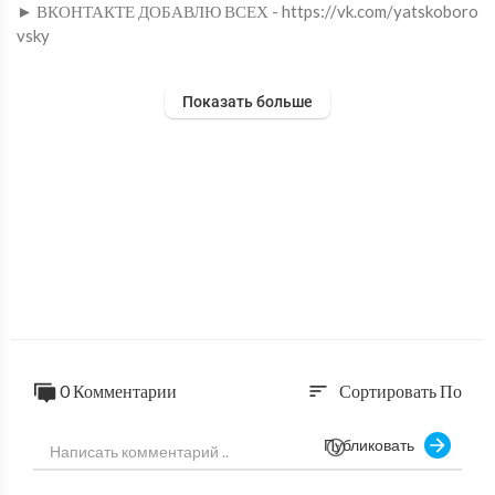
► ВКОНТАКТЕ ДОБАВЛЮ ВСЕХ - https://vk.com/yatskoboro
vsky
По вопросам сотрудничества - yatskoborovsky@ukr.net
Показать больше
0 Комментарии
Сортировать По
sort
Публиковать