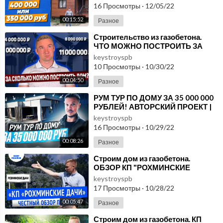
16 Просмотры
·
12/05/22
00:15:52
Разное
⁣Строительство из газобетона.
ЧТО МОЖНО ПОСТРОИТЬ ЗА
4,6,8 и 11 миллионов рублей!
keystroyspb
Показываем проекты
10 Просмотры
·
10/30/22
00:04:50
Разное
⁣РУМ ТУР ПО ДОМУ ЗА 35 000 000
РУБЛЕЙ! АВТОРСКИЙ ПРОЕКТ |
Строительство домов из
keystroyspb
газобетона
16 Просмотры
·
10/29/22
00:08:26
Разное
⁣Строим дом из газобетона.
ОБЗОР КП "РОХМИНСКИЕ
ДАЧИ".Участки всего по 200 тыс
keystroyspb
рублей на се
17 Просмотры
·
10/28/22
00:05:47
Разное
⁣Строим дом из газобетона. КП