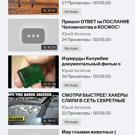
ДОКУМЕНТАЛЬНЫЙ ФИЛЬМ
17 Просмотры
·
03/03/20
HD
01:39:47
Фильмы
⁣Пришел ОТВЕТ на ПОСЛАНИЕ
Человечества в КОСМОС!
01.03.2020 Документальный
Юрий Антипов
фильм hd новинка кино
24 Просмотры
·
03/03/20
01:40:56
Фильмы
⁣Изумруды Колумбии
документальный фильм о
Patrick Voillot
Юрий Антипов
16 Просмотры
·
03/03/20
00:51:50
Фильмы
⁣СМОТРИ БЫСТРЕЕ! ХАКЕРЫ
СЛИЛИ В СЕТЬ СЕКРЕТНЫЕ
ДАННЫЕ! 04.03.2020
Юрий Антипов
ДОКУМЕНТАЛЬНЫЙ ФИЛЬМ
23 Просмотры
·
03/03/20
HD НОВИНКА
01:38:45
Фильмы
⁣Мир глазами животных |