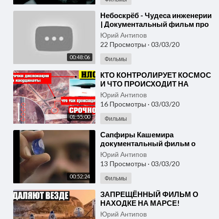
⁣Небоскрёб - Чудеса инженерии
| Документальный фильм про
небоскрёбы | (National
Юрий Антипов
Geographic)
22 Просмотры
·
03/03/20
00:48:06
Фильмы
⁣КТО КОНТРОЛИРУЕТ КОСМОС
И ЧТО ПРОИСХОДИТ НА
ОРБИТЕ!? 28.02.2020
Юрий Антипов
ДОКУМЕНТАЛЬНЫЙ ФИЛЬМ
16 Просмотры
·
03/03/20
HD новинка кино
01:55:00
Фильмы
⁣Сапфиры Кашемира
документальный фильм о
Patrick Voillot
Юрий Антипов
13 Просмотры
·
03/03/20
00:52:24
Фильмы
⁣ЗАПРЕЩЁННЫЙ ФИЛЬМ О
НАХОДКЕ НА МАРСЕ!
24.02.2020
Юрий Антипов