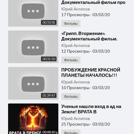
Документальный фильм про
животных | (National
Юрий Антипов
Geographic)
17 Просмотры
·
03/03/20
00:53:01
Фильмы
⁣«Грипп. Вторжение».
Документальный фильм.
Юрий Антипов
12 Просмотры
·
03/03/20
00:51:50
Фильмы
⁣ПРОБУЖДЕНИЕ КРАСНОЙ
ПЛАНЕТЫ НАЧАЛОСЬ!!!
04.03.2020
Юрий Антипов
ДОКУМЕНТАЛЬНЫЙ ФИЛЬМ
10 Просмотры
·
03/03/20
HD новинка кино
01:39:47
Фильмы
⁣Ученые нашли вход в ад на
Земле! ВРАТА В
ПРЕИСПОДНЮЮ.
Юрий Антипов
Документальный фильм
25 Просмотры
·
03/03/20
00:48:40
Фильмы