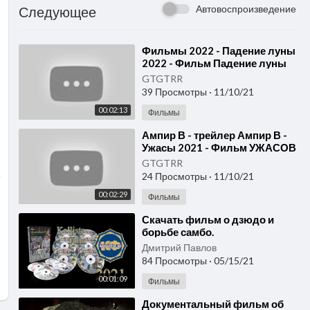
Автовоспроизведение
Следующее
⁣Фильмы 2022 - Падение луны
2022 - Фильм Падение луны
2022
GTGTRR
39 Просмотры
·
11/10/21
00:02:13
Фильмы
⁣Ампир В - трейлер Ампир В -
Ужасы 2021 - Фильм УЖАСОВ
GTGTRR
24 Просмотры
·
11/10/21
00:02:29
Фильмы
⁣Скачать фильм о дзюдо и
борьбе самбо.
Дмитрий Павлов
84 Просмотры
·
05/15/21
00:01:09
Фильмы
⁣Документальный фильм об