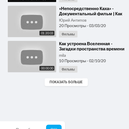
⁣«Непосредственно Каха» -
Документальный фильм | Как
создавали, о проблемах с
Юрий Антипов
выходом кино
20 Просмотры
·
03/03/20
01:20:03
Фильмы
⁣Как устроена Вселенная -
Загадки пространства времени
- Документальный фильм про
mila
космос
10 Просмотры
·
02/10/20
00:00:00
Фильмы
ПОКАЗАТЬ БОЛЬШЕ