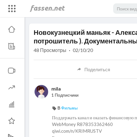
Code 150: Unknown error.
Новокузнецкий маньяк - Алекс
Download File: https://www.youtube.com/watch?v=8b-VkswoS7c
потрошитель ). Документальн
48
Просмотры
·
02/10/20
Поделиться
mila
1 Подписчики
В
Фильмы
Поддержать канал и оказать финансовую п
WebMoney R878353362460
qiwi.com/n/KRIMRUSTV