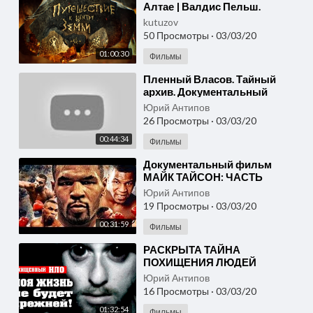
Алтае | Валдис Пельш.
Путешествие к центру земли
kutuzov
50 Просмотры
·
03/03/20
01:00:30
Фильмы
⁣Пленный Власов. Тайный
архив. Документальный
фильм - Россия 24
Юрий Антипов
26 Просмотры
·
03/03/20
00:44:34
Фильмы
⁣Документальный фильм
МАЙК ТАЙСОН: ЧАСТЬ
ПЕРВАЯ (2020)
Юрий Антипов
19 Просмотры
·
03/03/20
00:31:59
Фильмы
⁣РАСКРЫТА ТАЙНА
ПОХИЩЕНИЯ ЛЮДЕЙ
ПРИШЕЛЬЦАМИ!
Юрий Антипов
НЕВЕРОЯТНАЯ ИСТОРИЯ!
16 Просмотры
·
03/03/20
04.02.2020 Документальный
01:32:54
фильм hd
Фильмы