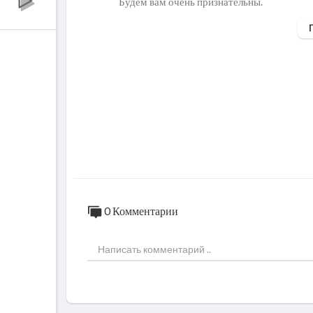
Будем вам очень признательны.
Александр Николаевич Спесивцев (род. 1 
убийца, маньяк-каннибал, в 1991 году и с
н и детей. На его счету 20 доказанных жер
орым данным, количество жертв маньяка 
городе Александра — Новокузнецке. Особе
вартире. В совершении преступлений ему 
0 Комментарии