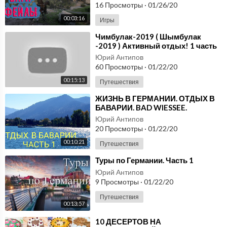
16 Просмотры
·
01/26/20
00:03:16
Игры
⁣Чимбулак-2019 ( Шымбулак
-2019 ) Активный отдых! 1 часть
Юрий Антипов
60 Просмотры
·
01/22/20
00:15:13
Путешествия
⁣ЖИЗНЬ В ГЕРМАНИИ. ОТДЫХ В
БАВАРИИ. BAD WIESSEE.
TEGERNSEE. ЧАСТЬ 1.
Юрий Антипов
20 Просмотры
·
01/22/20
00:10:21
Путешествия
⁣Туры по Германии. Часть 1
Юрий Антипов
9 Просмотры
·
01/22/20
Путешествия
00:13:57
⁣10 ДЕСЕРТОВ НА