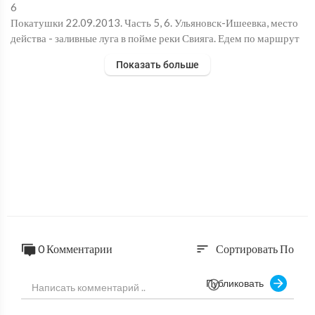
6
Покатушки 22.09.2013. Часть 5, 6. Ульяновск-Ишеевка, место
действа - заливные луга в пойме реки Свияга. Едем по маршрут
у УАЗ Патриот-клуба.
Показать больше
0 Комментарии
Сортировать По
sort
Публиковать