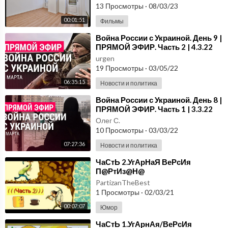
13 Просмотры
·
08/03/23
00:01:51
Фильмы
⁣Война России с Украиной. День 9 |
ПРЯМОЙ ЭФИР. Часть 2 | 4.3.22
urgen
19 Просмотры
·
03/05/22
06:35:15
Новости и политика
⁣Война России с Украиной. День 8 |
ПРЯМОЙ ЭФИР. Часть 1 | 3.3.22
Олег С.
10 Просмотры
·
03/03/22
07:27:36
Новости и политика
⁣ЧаСтЬ 2.УгАрНаЯ ВеРсИя
П@РтИз@Н@
PartizanTheBest
1 Просмотры
·
02/03/21
00:07:07
Юмор
⁣ЧаСтЬ 1.УгАрнАя/ВеРсИя