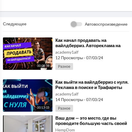
Следующее
Автовоспроизведение
⁣Как начал продавать на
вайлдберриз. Автореклама на
Вайлдберриз Реклама на
academy1alf
маркетплейсах Часть 2
12 Просмотры
·
07/03/24
00:08:59
Разное
⁣Как выйти на вайлдберриз с нуля.
Реклама в поиске и Трафареты
Реклама на маркетплейсах Часть
academy1alf
1
14 Просмотры
·
07/03/24
00:13:03
Разное
⁣Ваш дом — это место, где вы
проводите большую часть своей
жизни!
HempDom