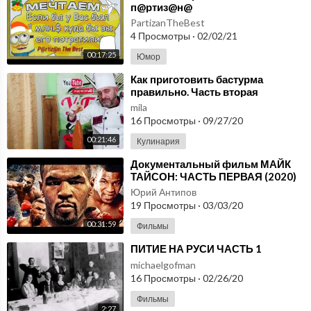
п@ртиз@н@
PartizanTheBest
4 Просмотры
·
02/02/21
00:17:25
Юмор
⁣Как приготовить бастурма
правильно. Часть вторая
mila
16 Просмотры
·
09/27/20
00:21:46
Кулинария
⁣Документальный фильм МАЙК
ТАЙСОН: ЧАСТЬ ПЕРВАЯ (2020)
Юрий Антипов
19 Просмотры
·
03/03/20
00:31:59
Фильмы
⁣ПИТИЕ НА РУСИ ЧАСТЬ 1
michaelgofman
16 Просмотры
·
02/26/20
Фильмы
2:27