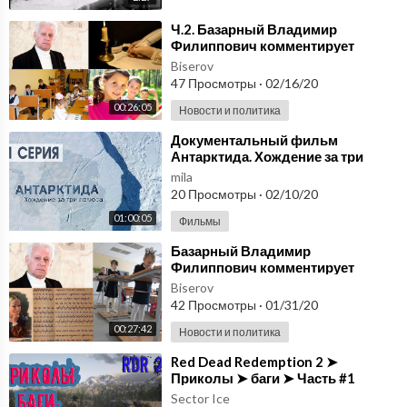
⁣Ч.2. Базарный Владимир
Филиппович комментирует
послание Президента 2020.
Biserov
Здоровые дети. Часть 2
47 Просмотры
·
02/16/20
00:26:05
Новости и политика
⁣Документальный фильм
Антарктида. Хождение за три
полюса. Часть 1
mila
20 Просмотры
·
02/10/20
01:00:05
Фильмы
⁣Базарный Владимир
Филиппович комментирует
послание Президента 2020.
Biserov
Здоровые дети. Часть 1
42 Просмотры
·
01/31/20
00:27:42
Новости и политика
⁣Red Dead Redemption 2 ➤
Приколы ➤ баги ➤ Часть #1
Sector Ice