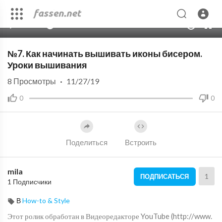
00:00
14:32
10
№7. Как начинать вышивать иконы бисером.
Уроки вышивания
8
Просмотры
·
11/27/19
0
0
Поделиться
Встроить
mila
1
ПОДПИСАТЬСЯ
1 Подписчики
В
How-to & Style
Этот ролик обработан в Видеоредакторе YouTube (http://www.