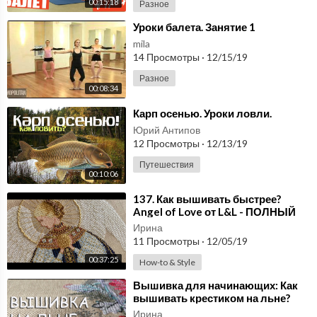
00:15:18
Разное
⁣Уроки балета. Занятие 1
mila
14 Просмотры
·
12/15/19
Разное
00:08:34
⁣Карп осенью. Уроки ловли.
Юрий Антипов
12 Просмотры
·
12/13/19
Путешествия
00:10:06
⁣137. Как вышивать быстрее?
Angel of Love от L&L - ПОЛНЫЙ
ОБЗОР РАБОТЫ.
Ирина
11 Просмотры
·
12/05/19
00:37:25
How-to & Style
⁣Вышивка для начинающих: Как
вышивать крестиком на льне?
Ирина