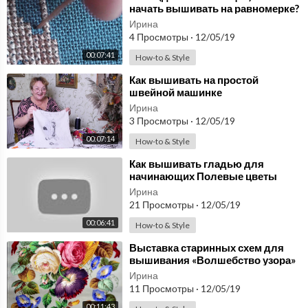
начать вышивать на равномерке?
Ирина
4 Просмотры
·
12/05/19
00:07:41
How-to & Style
⁣Как вышивать на простой
швейной машинке
Ирина
3 Просмотры
·
12/05/19
00:07:14
How-to & Style
⁣Как вышивать гладью для
начинающих Полевые цветы
Процесс вышивания
Ирина
21 Просмотры
·
12/05/19
00:06:41
How-to & Style
⁣Выставка старинных схем для
вышивания «Волшебство узора»
в музее-усадьбе «Архангельское»
Ирина
11 Просмотры
·
12/05/19
00:11:43