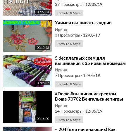
37 Просмотры
·
12/05/19
00:27:33
How-to & Style
⁣Учимся вышивать гладью
Ирина
3 Просмотры
·
12/05/19
How-to & Style
00:15:53
⁣5 бесплатных схем для
вышивания к 35 новым номерам
мулине DMC
Ирина
7 Просмотры
·
12/05/19
00:06:37
How-to & Style
⁣#Dome #вышиваниекрестом
Dome 70702 Бенгальские тигры
процесс вышивания
Ирина
24 Просмотры
·
12/05/19
00:16:00
How-to & Style
⁣~ 204 (для начинающих) Как