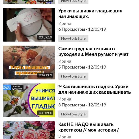
How-to & Style
⁣Уроки вышивки гладью для
начинающих.
Ирина
6 Просмотры
·
12/05/19
00:39:19
How-to & Style
⁣Самая трудная техника в
рукоделии. Меня ругают и учат
правильно вышивать
Ирина
5 Просмотры
·
12/05/19
00:41:09
How-to & Style
⁣✂Как вышивать гладью. Уроки
для начинающих как вышивать
гладью.NOVA
Ирина
8 Просмотры
·
12/05/19
00:07:00
How-to & Style
⁣Как НЕ НАДО вышивать
крестиком // моя история /
Ирина