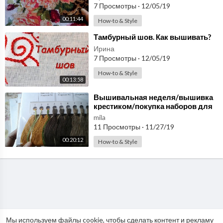
7 Просмотры
·
12/05/19
00:11:44
How-to & Style
⁣Тамбурный шов. Как вышивать?
Ирина
7 Просмотры
·
12/05/19
How-to & Style
00:13:58
⁣Вышивальная неделя/вышивка
крестиком/покупка наборов для
вышивания
mila
11 Просмотры
·
11/27/19
00:20:12
How-to & Style
Мы используем файлы cookie, чтобы сделать контент и рекламу