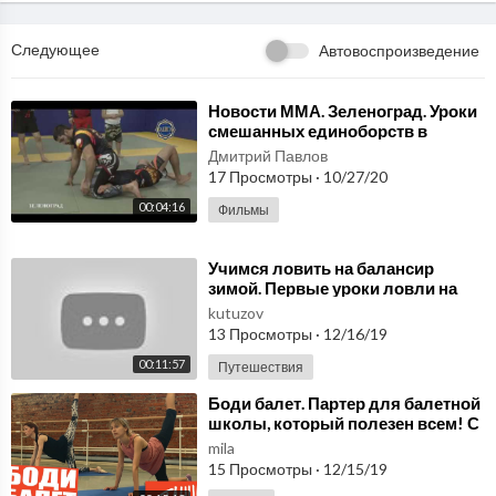
Следующее
Автовоспроизведение
⁣Новости ММА. Зеленоград. Уроки
смешанных единоборств в
Каллисте. 2015kallista.com
Дмитрий Павлов
17 Просмотры
·
10/27/20
00:04:16
Фильмы
⁣Учимся ловить на балансир
зимой. Первые уроки ловли на
балансир щуку и окуня
kutuzov
13 Просмотры
·
12/16/19
00:11:57
Путешествия
⁣Боди балет. Партер для балетной
школы, который полезен всем! С
чего начинать?
mila
15 Просмотры
·
12/15/19