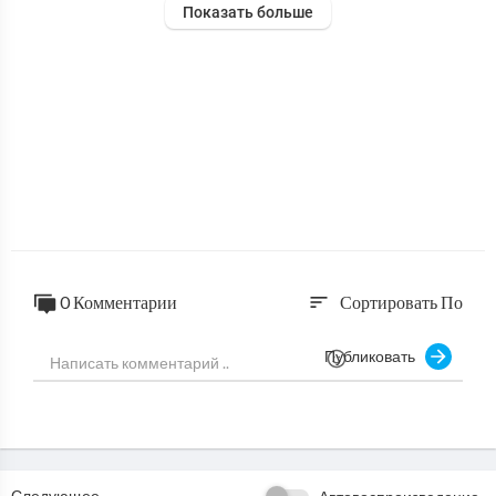
Показать больше
0 Комментарии
Сортировать По
sort
Публиковать
Следующее