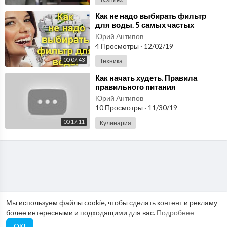
⁣Как не надо выбирать фильтр
для воды. 5 самых частых
ошибок
Юрий Антипов
4 Просмотры
·
12/02/19
00:07:43
Техника
⁣Как начать худеть. Правила
правильного питания
Юрий Антипов
10 Просмотры
·
11/30/19
00:17:11
Кулинария
Мы используем файлы cookie, чтобы сделать контент и рекламу
более интересными и подходящими для вас.
Подробнее
ОК!