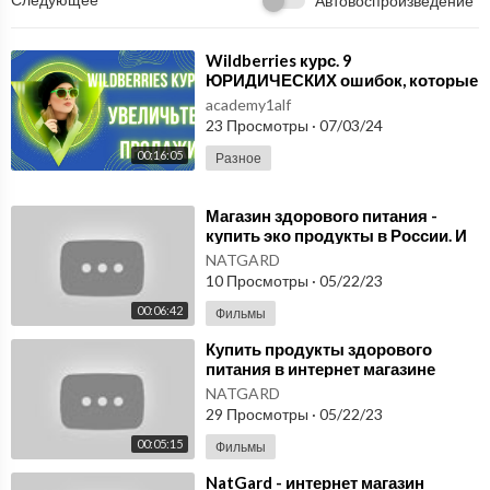
Автовоспроизведение
⁣Wildberries курс. 9
ЮРИДИЧЕСКИХ ошибок, которые
могут ЗАГУБИТЬ бизнес на
academy1alf
Валдберис, Озон, ЯндексМарк
23 Просмотры
·
07/03/24
00:16:05
Разное
⁣Магазин здорового питания -
купить эко продукты в России. И
бытовые изделия с
NATGARD
микросферами. NatGard
10 Просмотры
·
05/22/23
00:06:42
Фильмы
⁣Купить продукты здорового
питания в интернет магазине
NatGard, а также изделия из
NATGARD
микросфер.
29 Просмотры
·
05/22/23
00:05:15
Фильмы
⁣NatGard - интернет магазин