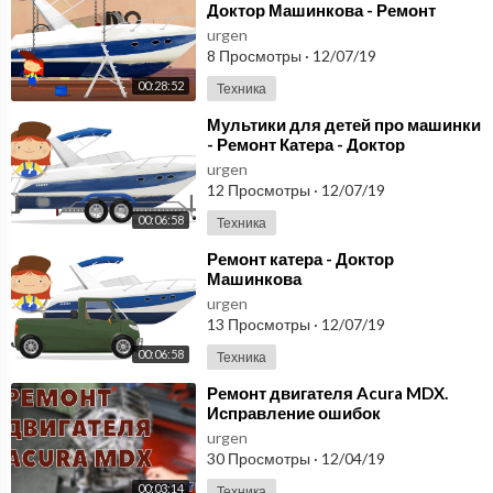
Доктор Машинкова - Ремонт
катера - новая серия
urgen
8 Просмотры
·
12/07/19
00:28:52
Техника
⁣Мультики для детей про машинки
- Ремонт Катера - Доктор
Машинкова
urgen
12 Просмотры
·
12/07/19
00:06:58
Техника
⁣Ремонт катера - Доктор
Машинкова
urgen
13 Просмотры
·
12/07/19
00:06:58
Техника
⁣Ремонт двигателя Acura MDX.
Исправление ошибок
предыдущего автосервиса
urgen
30 Просмотры
·
12/04/19
00:03:14
Техника