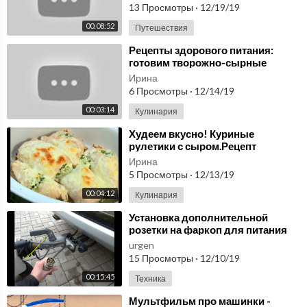
13 Просмотры
·
12/19/19
00:08:52
Путешествия
⁣Рецепты здорового питания:
готовим творожно-сырные
шарики
Ирина
6 Просмотры
·
12/14/19
00:03:14
Кулинария
⁣Худеем вкусно! Куриные
рулетики с сыром.Рецепт
правильного питания.
Ирина
5 Просмотры
·
12/13/19
00:04:12
Кулинария
⁣Установка дополнительной
розетки на фаркоп для питания
каравана
urgen
15 Просмотры
·
12/10/19
00:15:45
Техника
⁣Мультфильм про машинки -