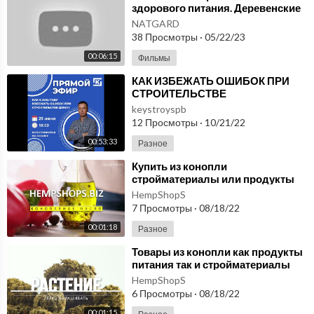
здорового питания. Деревенские
экологически натуральные
NATGARD
продукты.
38 Просмотры
·
05/22/23
00:06:15
Фильмы
⁣КАК ИЗБЕЖАТЬ ОШИБОК ПРИ
СТРОИТЕЛЬСТВЕ
СОБСТВЕННОГО ДОМА В 2022
keystroyspb
ГОДУ
12 Просмотры
·
10/21/22
00:53:33
Разное
⁣Купить из конопли
стройматериалы или продукты
питания? Вы что, серьезно? И
HempShopS
когда это разрешили?
7 Просмотры
·
08/18/22
00:01:18
Разное
⁣Товары из конопли как продукты
питания так и стройматериалы
приобрести совсем не сложно.
HempShopS
hempshops
6 Просмотры
·
08/18/22
00:01:15