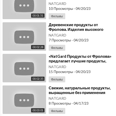
магазине NatGard. Микросферы в
NATGARD
Москве
10 Просмотры
·
04/20/23
00:01:51
Фильмы
⁣Деревенские продукты от
Фролова. Изделия высокого
качества с микросферами в
NATGARD
онлайн магазине NatGard
7 Просмотры
·
04/20/23
00:02:28
Фильмы
⁣«NatGard Продукты от Фролова»
предлагает лучшие продукты,
которые вкусны и полезны для
NATGARD
здоровья
15 Просмотры
·
04/20/23
00:02:35
Фильмы
⁣Свежие, натуральные продукты,
выращенные без применения
антибиотиков, ГМО Продукты от
NATGARD
Фролова
8 Просмотры
·
04/17/23
00:03:01
Фильмы