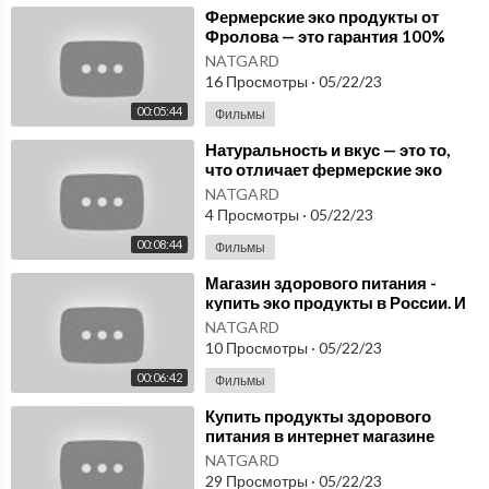
⁣Фермерские эко продукты от
Фролова — это гарантия 100%
натуральности и
NATGARD
непревзойдённого качества.
16 Просмотры
·
05/22/23
00:05:44
Фильмы
⁣Натуральность и вкус — это то,
что отличает фермерские эко
продукты от Фролова Изделия с
NATGARD
микросфера
4 Просмотры
·
05/22/23
00:08:44
Фильмы
⁣Магазин здорового питания -
купить эко продукты в России. И
бытовые изделия с
NATGARD
микросферами. NatGard
10 Просмотры
·
05/22/23
00:06:42
Фильмы
⁣Купить продукты здорового
питания в интернет магазине
NatGard, а также изделия из
NATGARD
микросфер.
29 Просмотры
·
05/22/23