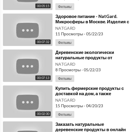
00:05:15
Фильмы
⁣Здоровое питание - NatGard.
Микросферы в Москве. Изделия с
наполнителем из микросфер.
NATGARD
11 Просмотры
·
05/22/23
00:07:32
Фильмы
⁣Деревенские экологически
натуральные продукты от
Фролова. Товары для здоровья с
NATGARD
микросферами.
8 Просмотры
·
05/22/23
00:07:13
Фильмы
⁣Купить фермерские продукты с
доставкой на дом, а также
бытовые изделия с
NATGARD
микросферами NatGard.
15 Просмотры
·
04/20/23
00:02:00
Фильмы
⁣Заказать натуральные
деревенские продукты в онлайн