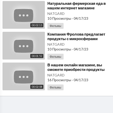
⁣Натуральная фермерская еда в
нашем интернет магазине
NatGard Продукты от Фролова
NATGARD
Микросферы
10 Просмотры
·
04/17/23
00:02:13
Фильмы
⁣Компания Фролова предлагает
продукты с микросферами
высокого качества. Интернет-
NATGARD
магазин NatGard.
10 Просмотры
·
04/17/23
00:01:52
Фильмы
⁣В нашем онлайн магазине, вы
сможете приобрести продукты
высокого качества, содержащие
NATGARD
микросферы.
16 Просмотры
·
04/17/23
00:02:08
Фильмы