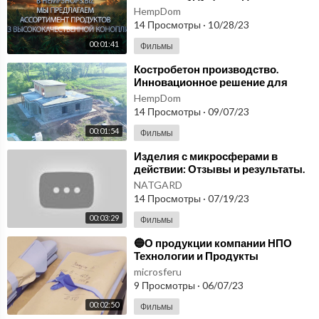
hempshops.biz
HempDom
(заказ пропусков без выходных)
14 Просмотры
·
10/28/23
🔻🔻🔻Лечебные #микросферы🔻🔻🔻
00:01:41
Фильмы
Сапоги (пара) 43-46 размер из микросфер
⁣Костробетон производство.
Универсальная повязка, микросферы
Инновационное решение для
Шапка из микросфер
экологически здорового образа
HempDom
Варежки (пара) из микросфер
жизни.
14 Просмотры
·
09/07/23
Тапочки сапожки 43-46 размер, микросферы
00:01:54
Фильмы
Капсула 240х180 (нового покроя) из микросфер
Бандаж Шейный
⁣Изделия с микросферами в
Жилетка, микросферы артрейд
действии: Отзывы и результаты.
NATGARD «Продукты от
Капсула 200х180 (старого покроя)
NATGARD
Фролова».
14 Просмотры
·
07/19/23
Подушка размер 50/70, микросферы артрейд
Матрас односпальный размер 80/200
00:03:29
Фильмы
Налокотник 1 шт
⁣🔵О продукции компании НПО
Технологии и Продукты
Здоровья. Микросферы🔵
microsferu
9 Просмотры
·
06/07/23
00:02:50
Фильмы