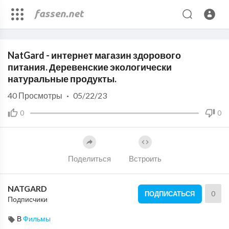
Code 150: Unknown error.
NatGard - интернет магазин здорового
Download File: https://www.youtube.com/watch?v=45bhfZL2UoM
питания. Деревенские экологически
натуральные продукты.
40
Просмотры
·
05/22/23
0
0
Поделиться
Встроить
NATGARD
0
ПОДПИСАТЬСЯ
Подписчики
В
Фильмы