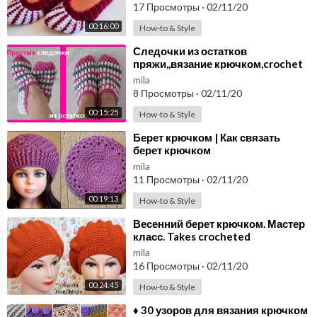
17 Просмотры
·
02/11/20
00:16:00
How-to & Style
⁣Следочки из остатков
пряжи,,вязание крючком,crochet
slippers ( С № 25)
mila
8 Просмотры
·
02/11/20
00:15:25
How-to & Style
⁣Берет крючком | Как связать
берет крючком
mila
11 Просмотры
·
02/11/20
00:19:13
How-to & Style
⁣Весенний берет крючком. Мастер
класс. Takes crocheted
mila
16 Просмотры
·
02/11/20
00:24:45
How-to & Style
⁣♦ 30 узоров для вязания крючком