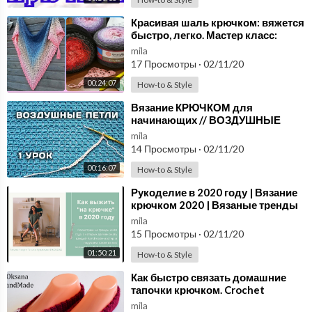
⁣Красивая шаль крючком: вяжется
быстро, легко. Мастер класс:
вязание крючком для
mila
начинающих. Схема
17 Просмотры
·
02/11/20
00:24:07
How-to & Style
⁣Вязание КРЮЧКОМ для
начинающих // ВОЗДУШНЫЕ
ПЕТЛИ // 1 урок
mila
14 Просмотры
·
02/11/20
00:16:07
How-to & Style
⁣Рукоделие в 2020 году | Вязание
крючком 2020 | Вязаные тренды
2020
mila
15 Просмотры
·
02/11/20
01:50:21
How-to & Style
⁣Как быстро связать домашние
тапочки крючком. Crochet
Slippers
mila