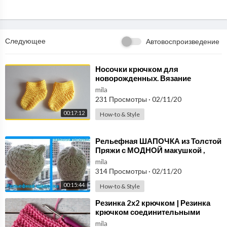
телю Kevin MacLeod. Лицензия: Creative Commons Attribution
(
https://creativecommons.org/licenses/...).
Оригинальная верси
я:
http://incompetech.com/music/royalty-....
Исполнитель:
htt
p://incompetech.com/
Следующее
Автовоспроизведение
⁣Носочки крючком для
новорожденных. Вязание
крючком / Crochet socks for
mila
newborns
231 Просмотры
·
02/11/20
00:17:12
How-to & Style
⁣Рельефная ШАПОЧКА из Толстой
Пряжи с МОДНОЙ макушкой ,
вязание крючком(шапка № 167)
mila
314 Просмотры
·
02/11/20
00:15:44
How-to & Style
⁣Резинка 2х2 крючком | Резинка
крючком соединительными
столбиками с накидом
mila