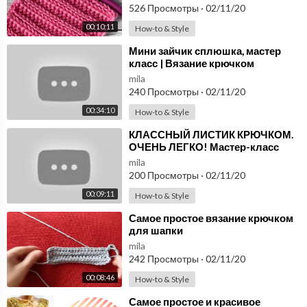
526 Просмотры
·
02/11/20
00:10:11
How-to & Style
⁣Мини зайчик сплюшка, мастер
класс | Вязание крючком
mila
240 Просмотры
·
02/11/20
00:34:10
How-to & Style
⁣КЛАССНЫЙ ЛИСТИК КРЮЧКОМ.
ОЧЕНЬ ЛЕГКО! Мастер-класс
для начинающих от Shatlen
mila
Шатлен.
200 Просмотры
·
02/11/20
00:09:11
How-to & Style
⁣Самое простое вязание крючком
для шапки
mila
242 Просмотры
·
02/11/20
00:08:46
How-to & Style
⁣Самое простое и красивое