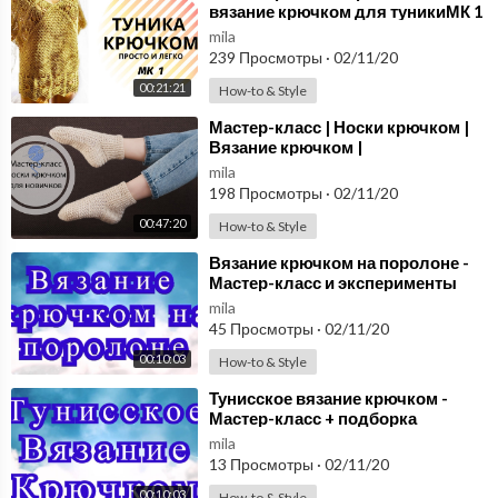
вязание крючком для туникиМК 1
mila
239 Просмотры
·
02/11/20
00:21:21
How-to & Style
⁣Мастер-класс | Носки крючком |
Вязание крючком |
mila
198 Просмотры
·
02/11/20
00:47:20
How-to & Style
⁣Вязание крючком на поролоне -
Мастер-класс и эксперименты
mila
45 Просмотры
·
02/11/20
00:10:03
How-to & Style
⁣Тунисское вязание крючком -
Мастер-класс + подборка
моделей
mila
13 Просмотры
·
02/11/20
00:10:03
How-to & Style