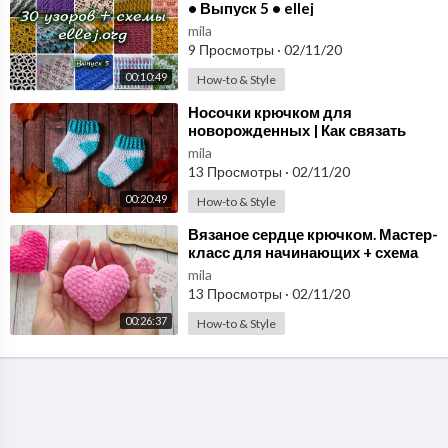
• Выпуск 5 • ellej
mila
9 Просмотры
·
02/11/20
00:10:49
How-to & Style
⁣Носочки крючком для
новорожденных | Как связать
носочки крючком
mila
13 Просмотры
·
02/11/20
00:20:49
How-to & Style
⁣Вязаное сердце крючком. Мастер-
класс для начинающих + схема
вязания амигуруми
mila
13 Просмотры
·
02/11/20
00:26:37
How-to & Style