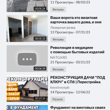
hempdom.ru
11 Просмотры
·
08/03/23
00:01:29
Фильмы
⁣Ваши ворота это визитная
карточка вашего дома, и они
должны быть столь же
Лазерная резка
уникальными, как и вы!
13 Просмотры
·
07/31/23
00:01:52
Фильмы
⁣Революция в медицине
с помощью бытовых изделий
для дома от Artrade
NATGARD
21 Просмотры
·
03/21/23
00:06:34
Фильмы
⁣РЕКОНСТРУКЦИЯ ДАЧИ "ПОД
КЛЮЧ" в СПб | Перестройка
дома и ремонт бани |
keystroyspb
Реконструкция старо
14 Просмотры
·
12/06/22
00:19:29
Разное
⁣Фундамент на винтовых сваях