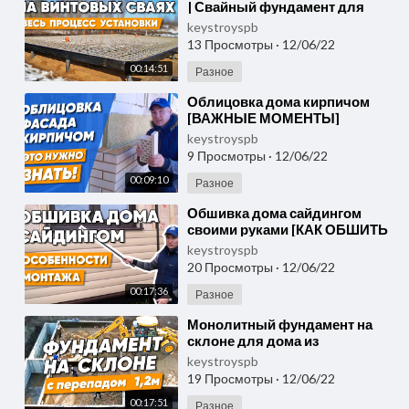
| Свайный фундамент для
каркасного дома | Ж/Б
keystroyspb
монолитная плита на сваях
13 Просмотры
·
12/06/22
00:14:51
Разное
⁣Облицовка дома кирпичом
[ВАЖНЫЕ МОМЕНТЫ]
Отделка газобетона снаружи
keystroyspb
кирпичной кладкой своими
9 Просмотры
·
12/06/22
руками
00:09:10
Разное
⁣Обшивка дома сайдингом
своими руками [КАК ОБШИТЬ
ДОМ САЙДИНГОМ?] Монтаж
keystroyspb
фасадных панелей
20 Просмотры
·
12/06/22
00:17:36
Разное
⁣Монолитный фундамент на
склоне для дома из
керамических блоков | Обзор
keystroyspb
строительства
19 Просмотры
·
12/06/22
00:17:51
Разное