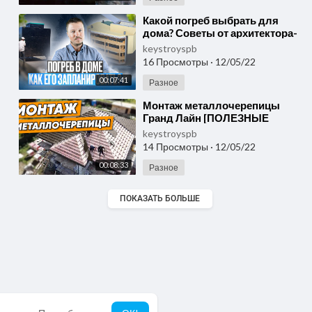
⁣Какой погреб выбрать для
дома? Советы от архитектора-
проектировщика! Строим дом
keystroyspb
правильно.
16 Просмотры
·
12/05/22
00:07:41
Разное
⁣Монтаж металлочерепицы
Гранд Лайн [ПОЛЕЗНЫЕ
СОВЕТЫ]. Кровля крыши
keystroyspb
металлочерепицей своими
14 Просмотры
·
12/05/22
руками
00:08:33
Разное
ПОКАЗАТЬ БОЛЬШЕ