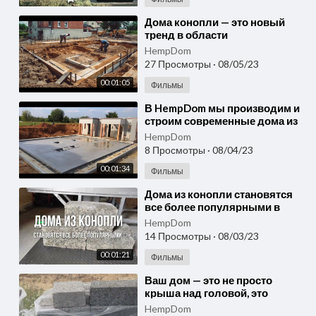
⁣Дома конопли — это новый
тренд в области
экологического
HempDom
строительства! hempshops.biz
27 Просмотры
·
08/05/23
00:01:05
Фильмы
⁣В HempDom мы производим и
строим современные дома из
конопли
HempDom
8 Просмотры
·
08/04/23
00:01:34
Фильмы
⁣Дома из конопли становятся
все более популярными в
современном мире благодаря
HempDom
их экологичности!
14 Просмотры
·
08/03/23
00:01:21
Фильмы
⁣Ваш дом — это не просто
крыша над головой, это
инвестиция в будущее!
HempDom