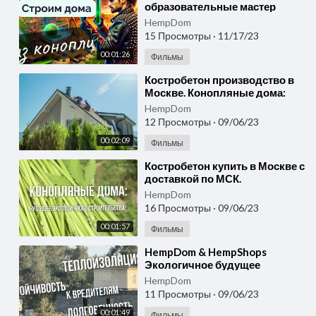
образовательные мастер
классы по приготовлению
HempDom
блюд из конопли. Строим
15 Просмотры
·
11/17/23
дома.
00:01:26
Фильмы
⁣Костробетон производство в
Москве. Конопляные дома:
Сочетание экологии,
HempDom
комфорта и инноваций!
12 Просмотры
·
09/06/23
00:02:09
Фильмы
⁣Костробетон купить в Москве с
доставкой по МСК.
Конопляные дома: Будущее
HempDom
экологичного строительства!
16 Просмотры
·
09/06/23
00:01:57
Фильмы
⁣HempDom & HempShops
Экологичное будущее
начинается с вашего дома!
HempDom
11 Просмотры
·
09/06/23
00:01:49
Фильмы