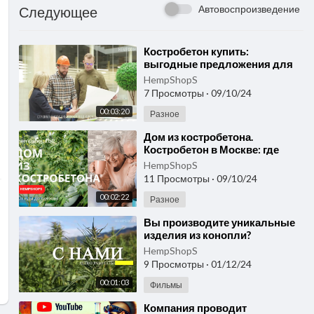
Автовоспроизведение
Следующее
⁣Костробетон купить:
выгодные предложения для
строительства экологичного
HempShopS
дома
7 Просмотры
·
09/10/24
00:03:20
Разное
⁣Дом из костробетона.
Костробетон в Москве: где
купить по выгодной цене для
HempShopS
строительства дома.
11 Просмотры
·
09/10/24
00:02:22
Разное
⁣Вы производите уникальные
изделия из конопли?
HempShops.biz приглашает вас
HempShopS
расширить свои горизонты!
9 Просмотры
·
01/12/24
00:01:03
Фильмы
⁣Компания проводит