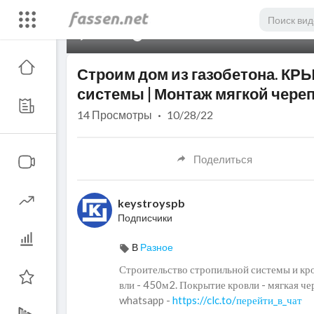
00:00
Строим дом из газобетона. К
системы | Монтаж мягкой чере
14
Просмотры
·
10/28/22
Поделиться
keystroyspb
Подписчики
В
Разное
Строительство стропильной системы и кро
вли - 450м2. Покрытие кровли - мягкая ч
whatsapp -
https://clc.to/перейти_в_чат