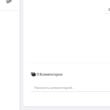
ПРОМОКОД НА СКИДКУ ДО 10% - "Я с 
Условия: просто назовите менеджеру пром
3% на строительство!
Заказать проект :
https://bit.ly/3b09RkU
Рассчитать стоимость строительства дома
О компании:
https://bit.ly/33i4ZTY
______________________________________________
ПОЛЕЗНЫЕ ВИДЕО:
1. Облицовка дома кирпичом. Важные мо
2. Не как у всех! Деревянный забор-плете
0 Комментарии
3. Обшивка дома сайдингом. Что нужно з
4. Как построить забор из кирпича? Пока
5. Для тех, кто собрался строить дом. Важ
ИНТЕРЕСНЫЕ ВИДЕО:
1. Обзор дома по популярному проекту 9н
2. Строим дом из морских контейнеров. 