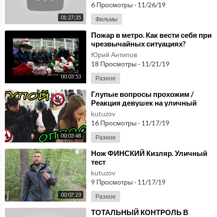
6 Просмотры
·
11/26/19
01:27:35
Фильмы
⁣Пожар в метро. Как вести себя при
чрезвычайных ситуациях?
Юрий Антипов
18 Просмотры
·
11/21/19
00:03:53
Разное
⁣Глупые вопросы прохожим /
Реакция девушек на уличный
опрос / Тупой Опрос
kutuzov
16 Просмотры
·
11/17/19
00:03:48
Разное
⁣Нож ФИНСКИЙ Кизляр. Уличный
тест
kutuzov
9 Просмотры
·
11/17/19
00:07:23
Разное
⁣ТОТАЛЬНЫЙ КОНТРОЛЬ В