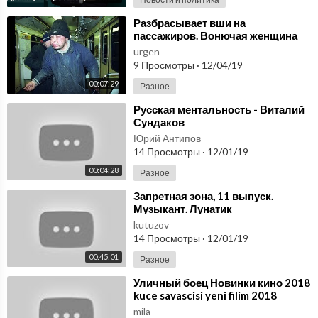
⁣Разбрасывает вши на
пассажиров. Вонючая женщина
бомж в московском метро.
urgen
Реакция людей. Что делать?
9 Просмотры
·
12/04/19
00:07:29
Разное
⁣Русская ментальность - Виталий
Сундаков
Юрий Антипов
14 Просмотры
·
12/01/19
00:04:28
Разное
⁣Запретная зона, 11 выпуск.
Музыкант. Лунатик
kutuzov
14 Просмотры
·
12/01/19
00:45:01
Разное
⁣Уличный боец Новинки кино 2018
kuce savascisi yeni filim 2018
mila