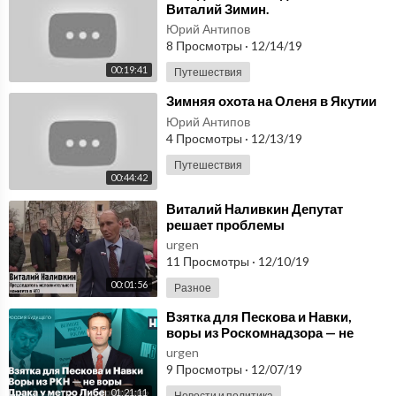
Виталий Зимин.
Юрий Антипов
8 Просмотры
·
12/14/19
00:19:41
Путешествия
⁣Зимняя охота на Оленя в Якутии
Юрий Антипов
4 Просмотры
·
12/13/19
Путешествия
00:44:42
⁣Виталий Наливкин Депутат
решает проблемы
urgen
11 Просмотры
·
12/10/19
00:01:56
Разное
⁣Взятка для Пескова и Навки,
воры из Роскомнадзора — не
воры и «Драка у метро
urgen
Либеральная»
9 Просмотры
·
12/07/19
01:21:11
Новости и политика