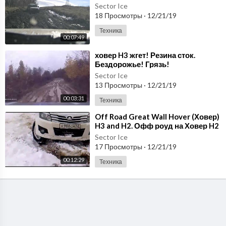
Sector Ice
18 Просмотры
·
12/21/19
Техника
00:07:49
⁣ховер H3 жгет! Резина сток.
Бездорожье! Грязь!
Sector Ice
13 Просмотры
·
12/21/19
00:03:31
Техника
⁣Off Road Great Wall Hover (Ховер)
H3 and H2. Офф роуд на Ховер H2
и H3.Бездорожье.
Sector Ice
17 Просмотры
·
12/21/19
00:12:29
Техника