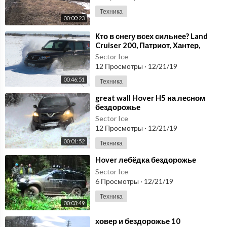
Техника
00:00:23
⁣Кто в снегу всех сильнее? Land
Cruiser 200, Патриот, Хантер,
Amarok, Hover, Нивы. Бездорожье
Sector Ice
2018
12 Просмотры
·
12/21/19
00:46:51
Техника
⁣great wall Hover H5 на лесном
бездорожье
Sector Ice
12 Просмотры
·
12/21/19
00:01:52
Техника
⁣Hover лебёдка бездорожье
Sector Ice
6 Просмотры
·
12/21/19
Техника
00:03:49
⁣ховер и бездорожье 10