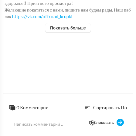
здорожье!! Приятного просмотра!
Желающие покататься с нами, пишите нам будем рады. Наш паб
лик
https://vk.com/offroad_krupki
Показать больше
#offroad #оффроуд #бездорожье
0 Комментарии
Сортировать По
sort
Публиковать