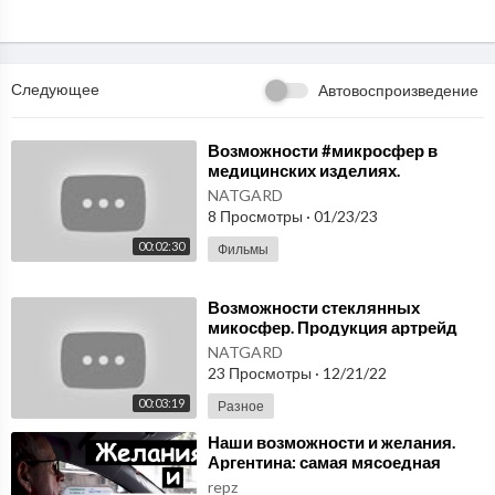
Следующее
Автовоспроизведение
⁣Возможности #микросфер в
медицинских изделиях.
Микросферы артрейд купить.
NATGARD
8 Просмотры
·
01/23/23
00:02:30
Фильмы
⁣Возможности стеклянных
микосфер. Продукция артрейд
микросферы
NATGARD
23 Просмотры
·
12/21/22
00:03:19
Разное
⁣Наши возможности и желания.
Аргентина: самая мясоедная
страна?
repz