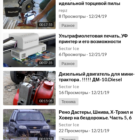
идеальной торцевой пилы
repz
8 Просмотры
·
12/24/19
00:17:55
Разное
⁣Ультрафиолетовая печать, УФ
принтер и его возможности
Sector Ice
6 Просмотры
·
12/21/19
00:07:35
Разное
⁣Дизельный двигатель для мини-
трактора . !!!!! ДМ-10.Diesel
engine for mini tractor . !!!!! DM-
Sector Ice
10.
16 Просмотры
·
12/21/19
00:15:05
Техника
⁣Рено Дастеры, Шнива, Х-Трэил и
Ховер на бездорожье. Часть 5, 6
Sector Ice
22 Просмотры
·
12/21/19
00:13:53
Техника