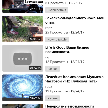
8 Просмотры
·
12/26/19
00:32:11
Путешествия
⁣Закалка самодельного ножа. Мой
опыт.
repz
25 Просмотры
·
12/24/19
00:11:12
How-to & Style
⁣Life is Good Ваши бизнес
возможности.
repz
12 Просмотры
·
12/24/19
01:06:50
Разное
⁣Лечебная Космическая Музыка с
Частотой 7 Hz Глубокая Тета-
Медитация Скрытые
repz
Возможности Нашего Мозга
12 Просмотры
·
12/24/19
01:59:52
Разное
⁣Невероятные возможности