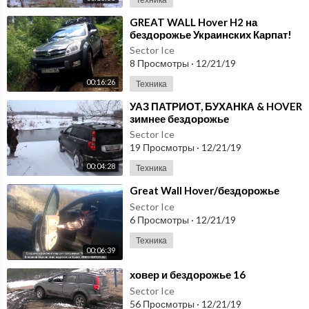
⁣GREAT WALL Hover H2 на
бездорожье Украинских Карпат!
Sector Ice
8 Просмотры
·
12/21/19
00:16:26
Техника
⁣УАЗ ПАТРИОТ, БУХАНКА & HOVER
зимнее бездорожье
Sector Ice
19 Просмотры
·
12/21/19
00:04:28
Техника
⁣Great Wall Hover/бездорожье
Sector Ice
6 Просмотры
·
12/21/19
Техника
00:06:39
⁣ховер и бездорожье 16
Sector Ice
56 Просмотры
·
12/21/19