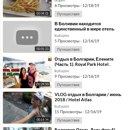
6 Просмотры
·
12/18/19
00:04:01
Путешествия
⁣В Боливии находится
единственный в мире отель
полностью сделанный из соли /
kutuzov
Hotel Palacio De Sal
5 Просмотры
·
12/16/19
00:01:23
Путешествия
⁣Отдых в Болгарии, Елените
(Часть 1). Royal Park Hotel .
Солнце, Море, Пляж
kutuzov
9 Просмотры
·
12/16/19
00:29:50
Путешествия
⁣VLOG отдых в Болгарии / июнь
2018 / Hotel Atlas
kutuzov
15 Просмотры
·
12/16/19
00:14:54
Путешествия
⁣Болгария Отель Дельфин 4*