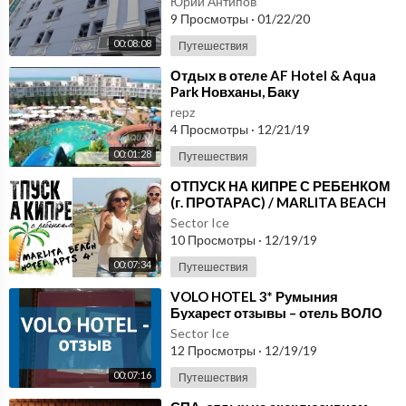
Юрий Антипов
9 Просмотры
·
01/22/20
00:08:08
Путешествия
⁣Отдых в отеле AF Hotel & Aqua
Park Новханы, Баку
repz
4 Просмотры
·
12/21/19
00:01:28
Путешествия
⁣ОТПУСК НА КИПРЕ С РЕБЕНКОМ
(г. ПРОТАРАС) / MARLITA BEACH
HOTEL APTS 4*
Sector Ice
10 Просмотры
·
12/19/19
00:07:34
Путешествия
⁣VOLO HOTEL 3* Румыния
Бухарест отзывы – отель ВОЛО
ХОТЕЛ 3* Бухарест отзывы видео
Sector Ice
12 Просмотры
·
12/19/19
00:07:16
Путешествия