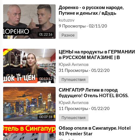
⁣Доренко - о русском народе,
Путине и деньгах / вДудь
kutuzov
9 Просмотры
·
02/11/20
01:22:16
Разное
⁣ЦЕНЫ на продукты в ГЕРМАНИИ
в РУССКОМ МАГАЗИНЕ | В
России такое не продают!
Юрий Антипов
31 Просмотры
·
01/22/20
00:13:12
Путешествия
⁣СИНГАПУР Летим в город
будущего! Отель HOTEL BOSS.
Цены в Сингапуре Отдых в ЮВА
Юрий Антипов
влог
11 Просмотры
·
01/22/20
00:07:18
Путешествия
⁣Обзор отеля в Сингапуре. Hotel
81 Premier Star