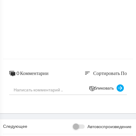
0 Комментарии
Сортировать По
sort
Публиковать
Следующее
Автовоспроизведение