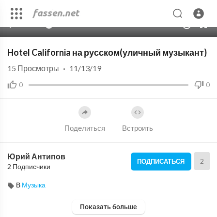
00:00
04:08
10
Hotel California на русском(уличный музыкант)
15
Просмотры
·
11/13/19
0
0
Поделиться
Встроить
Юрий Антипов
2
ПОДПИСАТЬСЯ
2 Подписчики
В
Музыка
Показать больше