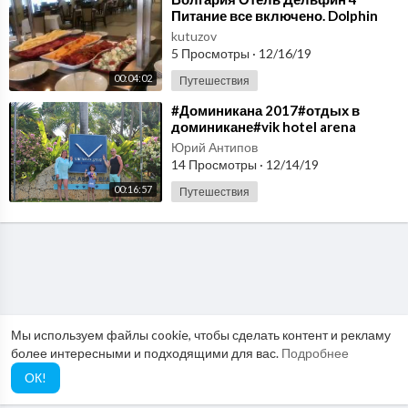
Питание все включено. Dolphin
Hotel Bulgaria 4*
kutuzov
5 Просмотры
·
12/16/19
00:04:02
Путешествия
⁣#Доминикана 2017#отдых в
доминикане#vik hotel arena
blanco#пунта
Юрий Антипов
кана#океан#саона#все включено
14 Просмотры
·
12/14/19
00:16:57
Путешествия
Мы используем файлы cookie, чтобы сделать контент и рекламу
более интересными и подходящими для вас.
Подробнее
ОК!