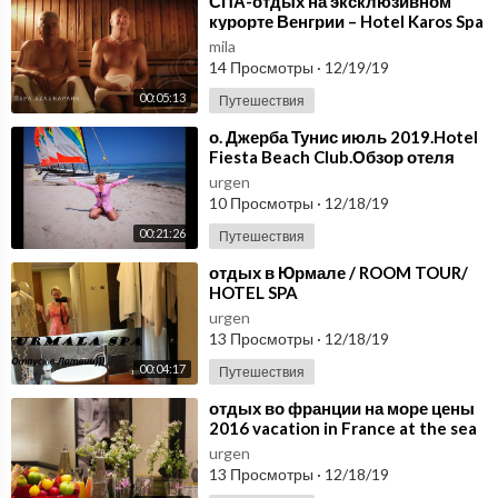
⁣СПА-отдых на эксклюзивном
курорте Венгрии – Hotel Karos Spa
mila
14 Просмотры
·
12/19/19
00:05:13
Путешествия
⁣о. Джерба Тунис июль 2019.Hotel
Fiesta Beach Club.Обзор отеля
urgen
10 Просмотры
·
12/18/19
00:21:26
Путешествия
⁣отдых в Юрмале / ROOM TOUR/
HOTEL SPA
urgen
13 Просмотры
·
12/18/19
00:04:17
Путешествия
⁣отдых во франции на море цены
2016 vacation in France at the sea
Prices 2016 Hotel West End
urgen
13 Просмотры
·
12/18/19