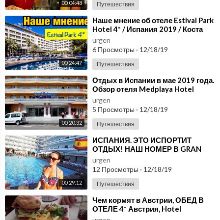
00:04:48
Путешествия
⁣Наше мнение об отеле Estival Park
Hotel 4* / Испания 2019 / Коста
Дорада
urgen
6 Просмотры
·
12/18/19
00:24:47
Путешествия
⁣Отдых в Испании в мае 2019 года.
Обзор отеля Medplaya Hotel
Calypso 3*
urgen
5 Просмотры
·
12/18/19
00:20:32
Путешествия
⁣ИСПАНИЯ. ЭТО ИСПОРТИТ
ОТДЫХ! НАШ НОМЕР В GRAN
GARBI HOTEL. ЛЬОРЕТ-ДЕ -МАР,
urgen
КОСТА-БРАВА / VLOG
12 Просмотры
·
12/18/19
00:29:12
Путешествия
⁣Чем кормят в Австрии, ОБЕД В
ОТЕЛЕ 4* Австрия, Hotel
Lukashansl. Отдых в Австрии
urgen