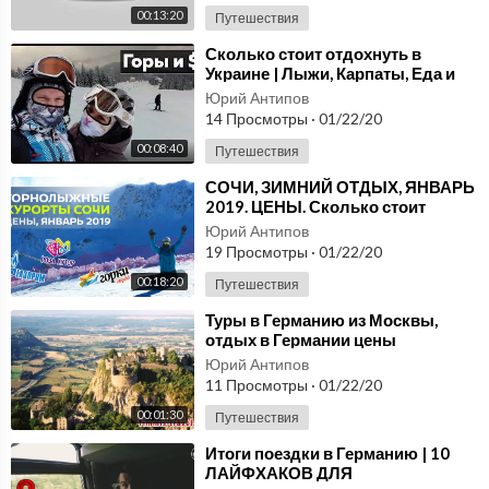
00:13:20
Путешествия
⁣Сколько стоит отдохнуть в
Украине | Лыжи, Карпаты, Еда и
Деньги
Юрий Антипов
14 Просмотры
·
01/22/20
00:08:40
Путешествия
⁣СОЧИ, ЗИМНИЙ ОТДЫХ, ЯНВАРЬ
2019. ЦЕНЫ. Сколько стоит
поездка.
Юрий Антипов
19 Просмотры
·
01/22/20
00:18:20
Путешествия
⁣Туры в Германию из Москвы,
отдых в Германии цены
Юрий Антипов
11 Просмотры
·
01/22/20
00:01:30
Путешествия
⁣Итоги поездки в Германию | 10
ЛАЙФХАКОВ ДЛЯ