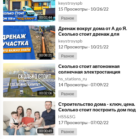
Стоимость одноэтажного дома 9н
keystroyspb
15 Просмотры
·
10/26/22
00:03:44
Разное
⁣Дренаж вокруг дома от А до Я.
Сколько стоит дренаж для
фундамента. Водоотведение на
keystroyspb
участке.
12 Просмотры
·
10/21/22
00:08:21
Разное
⁣Сколько стоит автономная
солнечная электростанция
сегодня и где можно купить?
hs_stations_ru
Вопрос ребром.
14 Просмотры
·
07/09/22
00:02:06
Разное
⁣Строительство дома - ключ, цена.
Сколько стоит построить дом под
ключ? А сколько стоит построить
HSS&SG
дом
17 Просмотры
·
07/02/22
00:00:49
Разное