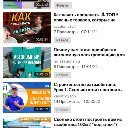
00:11:15
Фильмы
⁣Как начать продавать. 🔝 ТОП 5
опасных товаров, которые не
стоит продавать на
academy1alf
маркетплейсах.
7 Просмотры
·
07/14/24
00:08:24
Разное
⁣Почему вам стоит приобрести
автономную электростанцию для
своего небольшого объекта
hs_stations_ru
8 Просмотры
·
11/01/22
00:01:55
Разное
⁣Строительство из газобетона.
Урок 1. Сколько стоит построить
дом "под ключ"? Как выбрать у
keystroyspb
14 Просмотры
·
10/30/22
00:07:59
Разное
⁣Сколько стоит построить дом из
газобетона 100м2 "под ключ"?