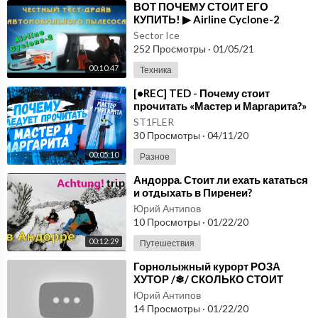
⁣ВОТ ПОЧЕМУ СТОИТ ЕГО
КУПИТЬ! ▶ Airline Cyclone-2
Sector Ice
252 Просмотры
·
01/05/21
00:10:47
Техника
⁣[•REC] TED - Почему стоит
прочитать «Мастер и Маргарита?»
ST1FLER
30 Просмотры
·
04/11/20
00:05:10
Разное
⁣Андорра. Стоит ли ехать кататься
и отдыхать в Пиренеи?
Юрий Антипов
10 Просмотры
·
01/22/20
00:12:29
Путешествия
⁣Горнолыжный курорт РОЗА
ХУТОР /❄/ СКОЛЬКО СТОИТ
ОТДЫХ в Красной поляне /
Юрий Антипов
14 Просмотры
·
01/22/20