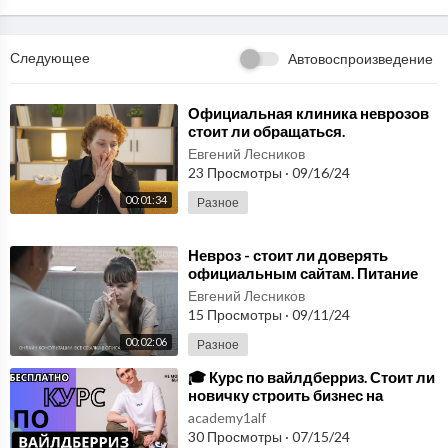
Следующее
Автовоспроизведение
⁣Официальная клиника неврозов
стоит ли обращаться.
Психотерапия является
Евгений Лесников
эффективным способом лечения
23 Просмотры
·
09/16/24
00:01:34
Разное
⁣Невроз - стоит ли доверять
официальным сайтам. Питание
играет ключевую роль в
Евгений Лесников
поддержании здоровья.
15 Просмотры
·
09/11/24
00:02:06
Разное
⁣🎓 Курс по вайлдберриз. Стоит ли
новичку строить бизнес на
маркетплейсах Wildberries и Ozon
academy1alf
в 2024 г.
30 Просмотры
·
07/15/24