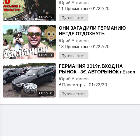
ПУТЕШЕСТВЕННИКОВ
Юрий Антипов
11 Просмотры
·
01/22/20
00:06:39
Путешествия
⁣ОНИ ЗАГАДИЛИ ГЕРМАНИЮ
НЕГДЕ ОТДОХНУТЬ
Юрий Антипов
13 Просмотры
·
01/22/20
00:21:31
Путешествия
⁣ГЕРМАНИЯ 2019г. ВХОД НА
РЫНОК - 3€. АВТОРЫНОК г.Essen
Юрий Антипов
6 Просмотры
·
01/22/20
00:16:06
Путешествия