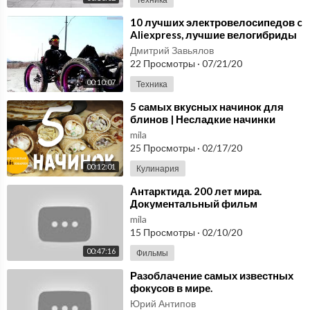
⁣10 лучших электровелосипедов c
Aliexpress, лучшие велогибриды
2019
Дмитрий Завьялов
22 Просмотры
·
07/21/20
00:10:07
Техника
⁣5 самых вкусных начинок для
блинов | Несладкие начинки
mila
25 Просмотры
·
02/17/20
00:12:01
Кулинария
⁣Антарктида. 200 лет мира.
Документальный фильм
mila
15 Просмотры
·
02/10/20
00:47:16
Фильмы
⁣Разоблачение самых известных
фокусов в мире.
Юрий Антипов