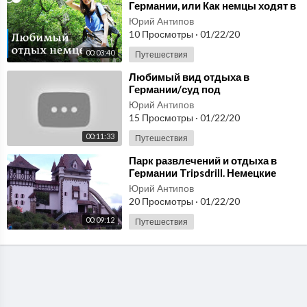
Германии, или Как немцы ходят в
походы
Юрий Антипов
10 Просмотры
·
01/22/20
00:03:40
Путешествия
⁣Любимый вид отдыха в
Германии/суд под
липой/Wanderwege
Юрий Антипов
15 Просмотры
·
01/22/20
00:11:33
Путешествия
⁣Парк развлечений и отдыха в
Германии Tripsdrill. Немецкие
аттракционы.
Юрий Антипов
20 Просмотры
·
01/22/20
00:09:12
Путешествия