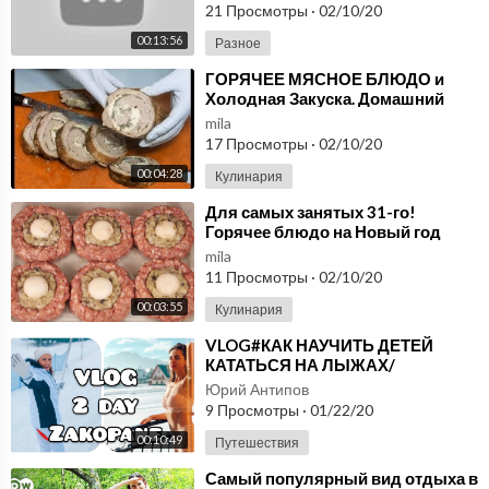
21 Просмотры
·
02/10/20
00:13:56
Разное
⁣ГОРЯЧЕЕ МЯСНОЕ БЛЮДО и
Холодная Закуска. Домашний
рецепт для Самых Близких
mila
17 Просмотры
·
02/10/20
00:04:28
Кулинария
⁣Для самых занятых 31-го!
Горячее блюдо на Новый год
2020! Мясные ватрушки с
mila
необычной начинкой!
11 Просмотры
·
02/10/20
00:03:55
Кулинария
⁣VLOG#КАК НАУЧИТЬ ДЕТЕЙ
КАТАТЬСЯ НА ЛЫЖАХ/
ЗАКОПАНЕ 2020/ВЛОГ 2 С
Юрий Антипов
ЗИМНЕГО ОТДЫХА. Запорожская
9 Просмотры
·
01/22/20
Анна
00:10:49
Путешествия
⁣Самый популярный вид отдыха в