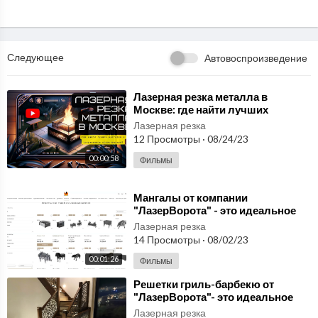
Следующее
Автовоспроизведение
⁣Лазерная резка металла в
Москве: где найти лучших
мастеров и современное
Лазерная резка
оборудование?
12 Просмотры
·
08/24/23
00:00:58
Фильмы
⁣Мангалы от компании
"ЛазерВорота" - это идеальное
решение для любителей отдыха
Лазерная резка
на свежем в
14 Просмотры
·
08/02/23
00:01:26
Фильмы
⁣Решетки гриль-барбекю от
"ЛазерВорота"- это идеальное
решение для любителей отдыха
Лазерная резка