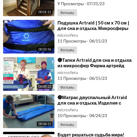
на свеж
9 Просмотры
·
07/31/23
00:01:11
Фильмы
⁣Подушка Artraid | 50 см х 70 см |
для сна и отдыха. Микросферы
отзыв.
microsferu
11 Просмотры
·
06/15/23
00:03:56
Фильмы
⁣🔵Тапки Artraid для сна и отдыха
из микросфер Фирма артрейд
микросферы🔵
microsferu
11 Просмотры
·
06/15/23
00:09:23
Фильмы
⁣🔵Матрас двуспальный Artraid
для сна и отдыха. Изделия с
микросферами. Микросферы
microsferu
отзыв🔵
10 Просмотры
·
04/24/23
00:06:11
Фильмы
⁣Будет решаться судьба мира!