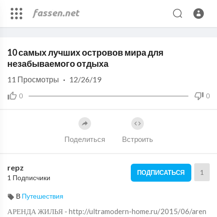
Code 150: Unknown error.
10 самых лучших островов мира для
Download File: https://www.youtube.com/watch?v=M6qB6WOqEmU
незабываемого отдыха
11
Просмотры
·
12/26/19
0
0
Поделиться
Встроить
repz
1
ПОДПИСАТЬСЯ
1 Подписчики
В
Путешествия
АРЕНДА ЖИЛЬЯ - http://ultramodern-home.ru/2015/06/aren