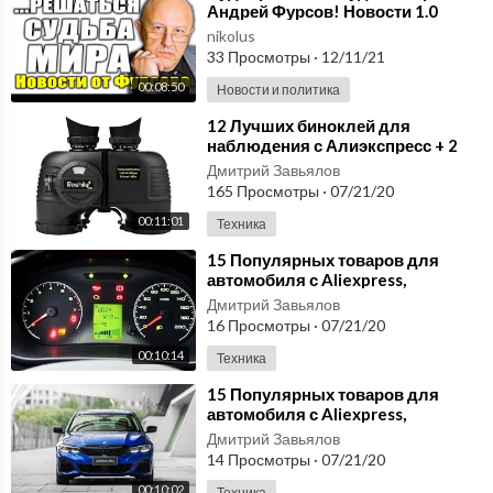
Андрей Фурсов! Новости 1.0
nikolus
33 Просмотры
·
12/11/21
00:08:50
Новости и политика
⁣12 Лучших биноклей для
наблюдения с Алиэкспресс + 2
монокуляра
Дмитрий Завьялов
165 Просмотры
·
07/21/20
00:11:01
Техника
⁣15 Популярных товаров для
автомобиля с Aliexpress,
подборка лучших автотоваров #2
Дмитрий Завьялов
16 Просмотры
·
07/21/20
00:10:14
Техника
⁣15 Популярных товаров для
автомобиля с Aliexpress,
подборка лучших автотоваров #1
Дмитрий Завьялов
14 Просмотры
·
07/21/20
00:10:02
Техника