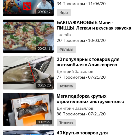
34 Просмотры
·
11/06/20
00:00:49
Игры
⁣БАКЛАЖАНОВЫЕ Мини -
ПИЦЦЫ. Легкая и вкусная закуска
без особых хлопот.
Ludmila
20 Просмотры
·
10/03/20
00:05:46
Фильмы
⁣20 популярных товаров для
автомобиля с Алиэкспресс
Aliexpress покупки для авто №46
Дмитрий Завьялов
77 Просмотры
·
07/21/20
00:15:20
Техника
⁣Мега подборка крутых
строительных инструментов с
Aliexpress, лучшее с Алиэкспресс
Дмитрий Завьялов
2020
88 Просмотры
·
07/21/20
00:32:29
Техника
⁣40 Крутых товаров для