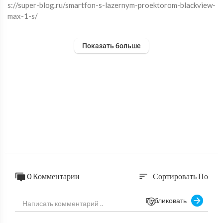
s://super-blog.ru/smartfon-s-lazernym-proektorom-blackview-
max-1-s/
Показать больше
Канал DZ: https://www.youtube.com/channel/UCuve8V22C1o
nGHxDjQRQkUg
ВКонтакте https://vk.com/club102273615
Ссылка на видео: https://youtu.be/kbAm3IszU4A
================================
#blackview #смартфон #aliexpress
0 Комментарии
Сортировать По
sort
Публиковать