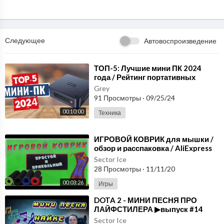
Следующее
Автовоспроизведение
⁣ТОП-5: Лучшие мини ПК 2024
года / Рейтинг портативных
компьютеров, цены
Grey
91 Просмотры
·
09/25/24
00:10:00
Техника
⁣ИГРОВОЙ КОВРИК для мышки /
обзор и расспаковка / AliExpress
Sector Ice
28 Просмотры
·
11/11/20
00:03:26
Игры
⁣DOTA 2 - МИНИ ПЕСНЯ ПРО
ЛАЙФСТИЛЕРА ▶выпуск #14
Sector Ice