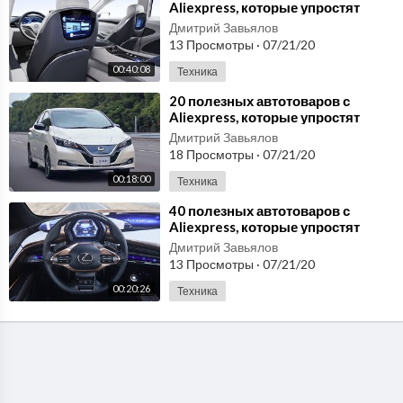
Aliexpress, которые упростят
жизнь любому автовладельцу #6
Дмитрий Завьялов
13 Просмотры
·
07/21/20
00:40:08
Техника
⁣20 полезных автотоваров с
Aliexpress, которые упростят
жизнь любому автовладельцу
Дмитрий Завьялов
№39
18 Просмотры
·
07/21/20
00:18:00
Техника
⁣40 полезных автотоваров с
Aliexpress, которые упростят
жизнь любому автовладельцу #5
Дмитрий Завьялов
13 Просмотры
·
07/21/20
00:20:26
Техника