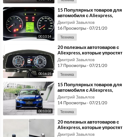
⁣15 Популярных товаров для
автомобиля с Aliexpress,
подборка лучших автотоваров #2
Дмитрий Завьялов
16 Просмотры
·
07/21/20
00:10:14
Техника
⁣20 полезных автотоваров с
Aliexpress, которые упростят
жизнь любому автовладельцу
Дмитрий Завьялов
№43
17 Просмотры
·
07/21/20
00:16:25
Техника
⁣15 Популярных товаров для
автомобиля с Aliexpress,
подборка лучших автотоваров #1
Дмитрий Завьялов
14 Просмотры
·
07/21/20
00:10:02
Техника
⁣20 полезных автотоваров с
Aliexpress, которые упростят
жизнь любому автовладельцу
Дмитрий Завьялов