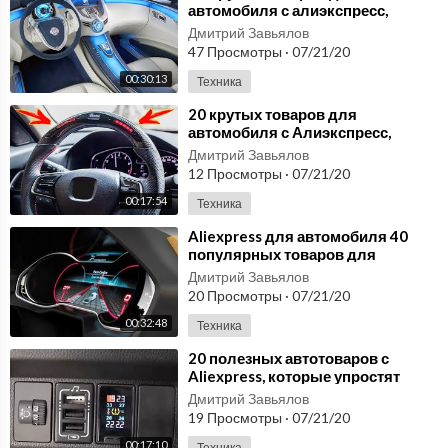
автомобиля с алиэкспресс,
подборка автотоваров Aliexpress
Дмитрий Завьялов
47 Просмотры
·
07/21/20
00:30:13
Техника
⁣20 крутых товаров для
автомобиля с Алиэкспресс,
автотовары с Aliexpress
Дмитрий Завьялов
12 Просмотры
·
07/21/20
00:17:54
Техника
⁣Aliexpress для автомобиля 40
популярных товаров для
автомобиля с алиэкспресс
Дмитрий Завьялов
20 Просмотры
·
07/21/20
00:32:48
Техника
⁣20 полезных автотоваров с
Aliexpress, которые упростят
жизнь любому автовладельцу
Дмитрий Завьялов
№44
19 Просмотры
·
07/21/20
00:17:10
Техника