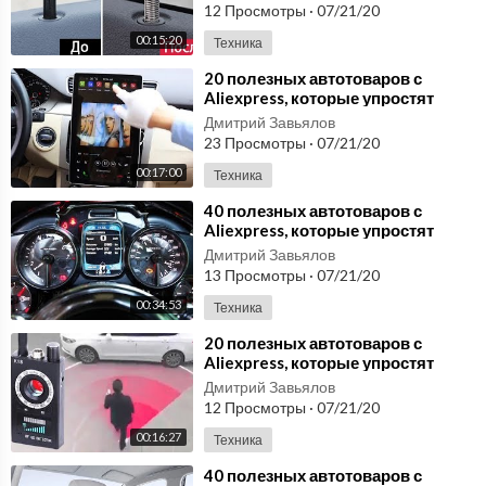
№42
12 Просмотры
·
07/21/20
00:15:20
Техника
⁣20 полезных автотоваров с
Aliexpress, которые упростят
жизнь любому автовладельцу
Дмитрий Завьялов
№41
23 Просмотры
·
07/21/20
00:17:00
Техника
⁣40 полезных автотоваров с
Aliexpress, которые упростят
жизнь любому автовладельцу #7
Дмитрий Завьялов
13 Просмотры
·
07/21/20
00:34:53
Техника
⁣20 полезных автотоваров с
Aliexpress, которые упростят
жизнь любому автовладельцу
Дмитрий Завьялов
№40
12 Просмотры
·
07/21/20
00:16:27
Техника
⁣40 полезных автотоваров с