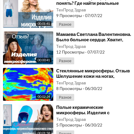
понять? Где найти реальные
отзывы? Микросфера терапия -
ТехПрод Здрав
просто о сложном.
9 Просмотры
·
07/07/22
00:01:41
Разное
⁣Мамаева Светлана Валентиновна.
Было больное сердце. Хватит,
узнай как! Реальные
ТехПрод Здрав
Микросферы отзывы!
12 Просмотры
·
07/07/22
00:00:41
Разное
⁣Стеклянные микросферы. Отзыв
Шелушение кожи на ногах,
крепкий и здоровый сон.
ТехПрод Здрав
Реальные отзывы!
8 Просмотры
·
06/30/22
00:02:24
Разное
⁣Полые керамические
микросферы. Изделия с
микросферами. Микросфера
ТехПрод Здрав
терапия и реальные отзывы.
5 Просмотры
·
06/30/22
00:01:58
Разное