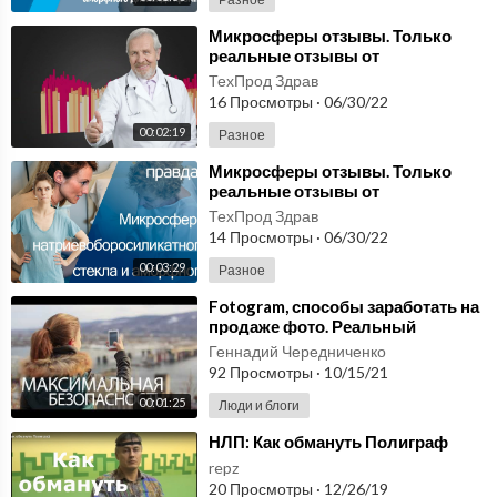
⁣Микросферы отзывы. Только
реальные отзывы от
практической пользы
ТехПрод Здрав
микросфер. Материалы
16 Просмотры
·
06/30/22
микросферы.
00:02:19
Разное
⁣Микросферы отзывы. Только
реальные отзывы от
практической пользы
ТехПрод Здрав
микросфер.
14 Просмотры
·
06/30/22
00:03:29
Разное
⁣Fotogram, способы заработать на
продаже фото. Реальный
заработок в интернете, заработать
Геннадий Чередниченко
девушке.
92 Просмотры
·
10/15/21
00:01:25
Люди и блоги
⁣НЛП: Как обмануть Полиграф
repz
20 Просмотры
·
12/26/19