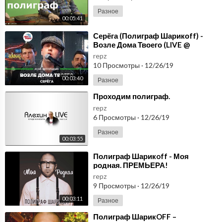
Разное
00:05:41
⁣Серёга (Полиграф Шарикоff) -
Возле Дома Твоего (LIVE @
Авторадио)
repz
10 Просмотры
·
12/26/19
00:03:40
Разное
⁣Проходим полиграф.
repz
6 Просмотры
·
12/26/19
Разное
00:03:55
⁣Полиграф Шарикoff - Моя
родная. ПРЕМЬЕРА!
repz
9 Просмотры
·
12/26/19
00:03:11
Разное
⁣Полиграф ШарикOFF –