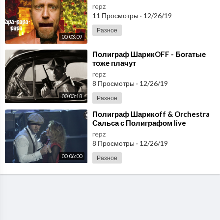
repz
11 Просмотры
·
12/26/19
Разное
00:03:09
⁣Полиграф ШарикOFF - Богатые
тоже плачут
repz
8 Просмотры
·
12/26/19
00:03:18
Разное
⁣Полиграф Шарикoff & Orchestra
Сальса с Полиграфом live
repz
8 Просмотры
·
12/26/19
00:06:00
Разное