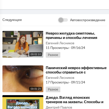
Следующее
Автовоспроизведение
⁣Невроз желудка симптомы,
причины и способы лечения
Евгений Лесников
11 Просмотры
·
09/16/24
00:02:10
Разное
⁣Панический невроз эффективные
способы справиться с
приступами и вернуть контроль
Евгений Лесников
над жизнью
17 Просмотры
·
09/11/24
00:01:25
Разное
⁣Дзюдо. Взгляд японских
тренеров на захваты. Способы и
методы.
Дмитрий Павлов