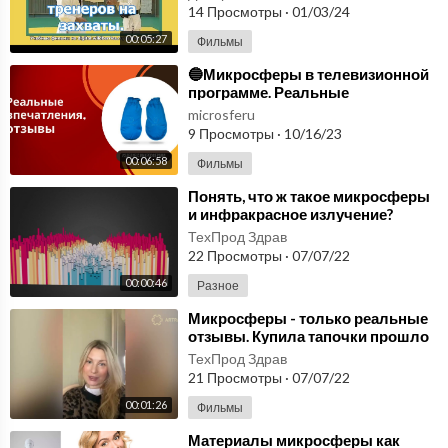
14 Просмотры
·
01/03/24
00:05:27
Фильмы
⁣🔵Микросферы в телевизионной
программе. Реальные
впечатления, отзывы🔵
microsferu
9 Просмотры
·
10/16/23
00:06:58
Фильмы
⁣Понять, что ж такое микросферы
и инфракрасное излучение?
Услышать реальные отзывы о
ТехПрод Здрав
микро сферах.
22 Просмотры
·
07/07/22
00:00:46
Разное
⁣Микросферы - только реальные
отзывы. Купила тапочки прошло
воспаление ног, аллергия,
ТехПрод Здрав
правда?
21 Просмотры
·
07/07/22
00:01:26
Фильмы
⁣Материалы микросферы как