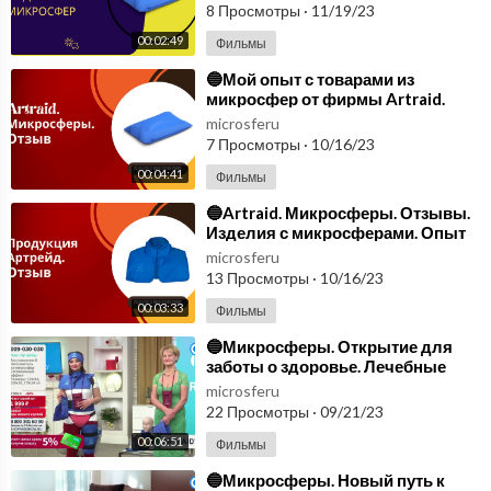
комфорта и здоровья.
8 Просмотры
·
11/19/23
00:02:49
Фильмы
⁣🔵Мой опыт с товарами из
микросфер от фирмы Artraid.
Микросферы🔵
microsferu
7 Просмотры
·
10/16/23
00:04:41
Фильмы
⁣🔵Artraid. Микросферы. Отзывы.
Изделия с микросферами. Опыт
пользователей🔵
microsferu
13 Просмотры
·
10/16/23
00:03:33
Фильмы
⁣🔵Микросферы. Открытие для
заботы о здоровье. Лечебные
микросферы🔵
microsferu
22 Просмотры
·
09/21/23
00:06:51
Фильмы
⁣🔵Микросферы. Новый путь к