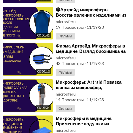
⁣🔵Артрейд микросферы.
Восстановление с изделиями из
микросфер. После удаления
microsferu
половины лёгкого🔵
19 Просмотры
·
11/19/23
00:05:41
Фильмы
⁣Фирма Артрейд. Микросферы в
медицине. Взгляд биохимика на
инновации и перспективы
microsferu
применения.
43 Просмотры
·
11/19/23
00:04:10
Фильмы
⁣Микросферы: Artraid Повязка,
шапка из микросфер,
универсальная повязка для
microsferu
заботы о здоровье. Отзыв
14 Просмотры
·
11/19/23
00:04:34
Фильмы
⁣Микросферы в медицине.
Применение подушки из
микросфер для улучшения
microsferu