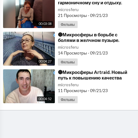
гармоничному сну и отдыху.
Продукция Артрейд
microsferu
микросферы🔵
21 Просмотры
·
09/21/23
00:03:08
Фильмы
⁣🔵Микросферы в борьбе с
болями в желчном пузыре.
Изделия из микросфер. Отзыв🔵
microsferu
14 Просмотры
·
09/21/23
00:04:27
Фильмы
⁣🔵Микросферы Artraid. Новый
путь к повышению качества
жизни🔵
microsferu
11 Просмотры
·
09/21/23
00:04:52
Фильмы