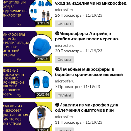
уход за изделиями из микросфер.
Практические советы и
microsferu
рекомендации🔵
26 Просмотры
·
11/19/23
00:03:59
Фильмы
⁣🔵Микросферы Артрейд в
реабилитации после черепно-
мозговой травмы.
microsferu
Восстановление🔵
20 Просмотры
·
11/19/23
00:03:51
Фильмы
⁣🔵Лечебные микросферы в
борьбе с хронической ишемией
головного мозга для улучшения
microsferu
кровоснабжения🔵
7 Просмотры
·
11/19/23
00:01:44
Фильмы
⁣🔵Изделия из микросфер для
облегчения симптомов при
артрозе тазобедренных суставов.
microsferu
Микросферы🔵
11 Просмотры
·
11/19/23
00:02:00
Фильмы