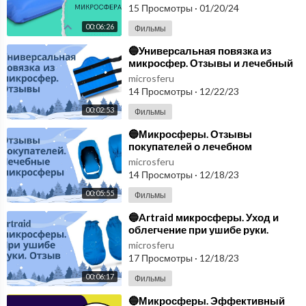
15 Просмотры
·
01/20/24
00:06:26
Фильмы
⁣🔵Универсальная повязка из
микросфер. Отзывы и лечебный
эффект. Применение
microsferu
микросфер🔵
14 Просмотры
·
12/22/23
00:02:53
Фильмы
⁣🔵Микросферы. Отзывы
покупателей о лечебном
эффекте. Лечебные
microsferu
микросферы🔵
14 Просмотры
·
12/18/23
00:05:55
Фильмы
⁣🔵Artraid микросферы. Уход и
облегчение при ушибе руки.
Отзыв покупателя🔵
microsferu
17 Просмотры
·
12/18/23
00:06:17
Фильмы
⁣🔵Микросферы. Эффективный