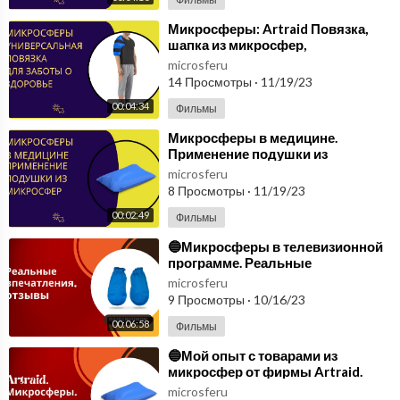
⁣Микросферы: Artraid Повязка,
шапка из микросфер,
универсальная повязка для
microsferu
заботы о здоровье. Отзыв
14 Просмотры
·
11/19/23
00:04:34
Фильмы
⁣Микросферы в медицине.
Применение подушки из
микросфер для улучшения
microsferu
комфорта и здоровья.
8 Просмотры
·
11/19/23
00:02:49
Фильмы
⁣🔵Микросферы в телевизионной
программе. Реальные
впечатления, отзывы🔵
microsferu
9 Просмотры
·
10/16/23
00:06:58
Фильмы
⁣🔵Мой опыт с товарами из
микросфер от фирмы Artraid.
Микросферы🔵
microsferu