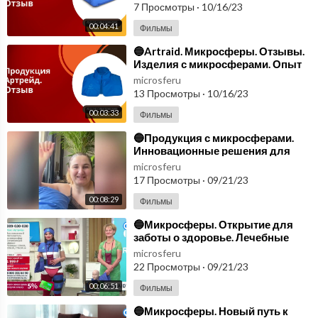
7 Просмотры
·
10/16/23
00:04:41
Фильмы
⁣🔵Artraid. Микросферы. Отзывы.
Изделия с микросферами. Опыт
пользователей🔵
microsferu
13 Просмотры
·
10/16/23
00:03:33
Фильмы
⁣🔵Продукция с микросферами.
Инновационные решения для
здоровья и комфорта🔵
microsferu
17 Просмотры
·
09/21/23
00:08:29
Фильмы
⁣🔵Микросферы. Открытие для
заботы о здоровье. Лечебные
микросферы🔵
microsferu
22 Просмотры
·
09/21/23
00:06:51
Фильмы
⁣🔵Микросферы. Новый путь к