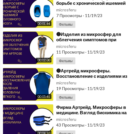
борьбе с хронической ишемией
головного мозга для улучшения
microsferu
кровоснабжения🔵
7 Просмотры
·
11/19/23
00:01:44
Фильмы
⁣🔵Изделия из микросфер для
облегчения симптомов при
артрозе тазобедренных суставов.
microsferu
Микросферы🔵
11 Просмотры
·
11/19/23
00:02:00
Фильмы
⁣🔵Артрейд микросферы.
Восстановление с изделиями из
микросфер. После удаления
microsferu
половины лёгкого🔵
19 Просмотры
·
11/19/23
00:05:41
Фильмы
⁣Фирма Артрейд. Микросферы в
медицине. Взгляд биохимика на
инновации и перспективы
microsferu
применения.
43 Просмотры
·
11/19/23
00:04:10
Фильмы