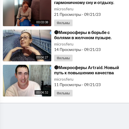
гармоничному сну и отдыху.
Продукция Артрейд
microsferu
микросферы🔵
21 Просмотры
·
09/21/23
00:03:08
Фильмы
⁣🔵Микросферы в борьбе с
болями в желчном пузыре.
Изделия из микросфер. Отзыв🔵
microsferu
14 Просмотры
·
09/21/23
00:04:27
Фильмы
⁣🔵Микросферы Artraid. Новый
путь к повышению качества
жизни🔵
microsferu
11 Просмотры
·
09/21/23
00:04:52
Фильмы