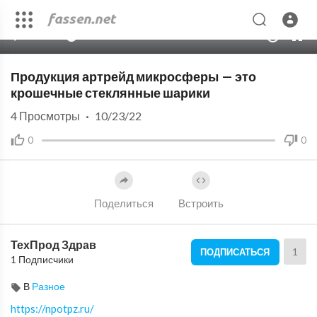
00:00
03:59
10
Продукция артрейд микросферы — это
крошечные стеклянные шарики
4
Просмотры
·
10/23/22
0
0
Поделиться
Встроить
ТехПрод Здрав
1
ПОДПИСАТЬСЯ
1 Подписчики
В
Разное
https://npotpz.ru/