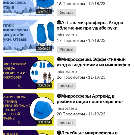
отзыв🔵
16 Просмотры
·
12/18/23
https://www.tumblr.com/blog/tehprodzdrav
https://www.plurk.com/tehprodzdrav
00:07:15
Фильмы
https://folkd.com/user/tehprodzdrav
⁣🔵Artraid микросферы. Уход и
https://befilo.com//profile/tehprodzdrav
облегчение при ушибе руки.
https://tehprodzdrav.diary.ru/
Отзыв покупателя🔵
microsferu
https://ok.ru/profile/586094062213
17 Просмотры
·
12/18/23
https://yandex.ru/q/profile/zw....h2fpyy07veeh62dpf7cq
00:06:17
Фильмы
https://www.pinterest.ru/tehprodzdrav/_created/
https://mastodon.social/web/@tehprodzdrav
⁣🔵Микросферы. Эффективный
https://medium.com/@tehprodzdrav2022
уход за изделиями из микросфер.
Практические советы и
https://www.hashtap.com/@tehprodzdrav
microsferu
рекомендации🔵
26 Просмотры
·
11/19/23
https://tehprodzdrav.blogspot.com/
00:03:59
Фильмы
⁣🔵Микросферы Артрейд в
реабилитации после черепно-
мозговой травмы.
microsferu
Восстановление🔵
20 Просмотры
·
11/19/23
00:03:51
Фильмы
⁣🔵Лечебные микросферы в