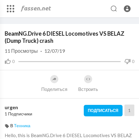
Code 150: Unknown error.
BeamNG.Drive 6 DIESEL Locomotives VS BELAZ
Download File: https://www.youtube.com/watch?v=vGGLllMZ1iw
(Dump Truck) crash
11
Просмотры
·
12/07/19
0
0
Поделиться
Встроить
urgen
1
ПОДПИСАТЬСЯ
1 Подписчики
В
Техника
Hello, this is BeamNG.Drive 6 DIESEL Locomotives VS BELAZ