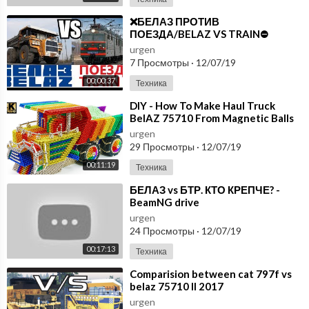
⁣❌БЕЛАЗ ПРОТИВ
ПОЕЗДА/BELAZ VS TRAIN⛔️
urgen
7 Просмотры
·
12/07/19
00:00:37
Техника
⁣DIY - How To Make Haul Truck
BelAZ 75710 From Magnetic Balls
(Satisfying) | Magnet World Series
urgen
29 Просмотры
·
12/07/19
00:11:19
Техника
⁣БЕЛАЗ vs БТР. КТО КРЕПЧЕ? -
BeamNG drive
urgen
24 Просмотры
·
12/07/19
00:17:13
Техника
⁣Comparision between cat 797f vs
belaz 75710 II 2017
urgen