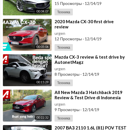
15 Просмотры
·
12/14/19
00:04:07
Техника
⁣2020 Mazda CX-30 first drive
review
urgen
12 Просмотры
·
12/14/19
00:05:06
Техника
⁣Mazda CX-3 review & test drive by
AutonetMagz
urgen
8 Просмотры
·
12/14/19
00:15:29
Техника
⁣All New Mazda 3 Hatchback 2019
Review & Test Drive di Indonesia
urgen
9 Просмотры
·
12/14/19
00:22:32
Техника
⁣2007 ВАЗ 2110 1.6L (81) POV TEST