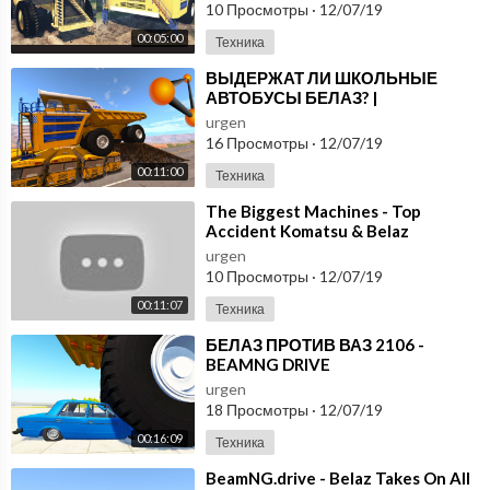
10 Просмотры
·
12/07/19
00:05:00
Техника
⁣ВЫДЕРЖАТ ЛИ ШКОЛЬНЫЕ
АВТОБУСЫ БЕЛАЗ? |
BeamNG.drive
urgen
16 Просмотры
·
12/07/19
00:11:00
Техника
⁣The Biggest Machines - Top
Accident Komatsu & Belaz
urgen
10 Просмотры
·
12/07/19
00:11:07
Техника
⁣БЕЛАЗ ПРОТИВ ВАЗ 2106 -
BEAMNG DRIVE
urgen
18 Просмотры
·
12/07/19
00:16:09
Техника
⁣BeamNG.drive - Belaz Takes On All