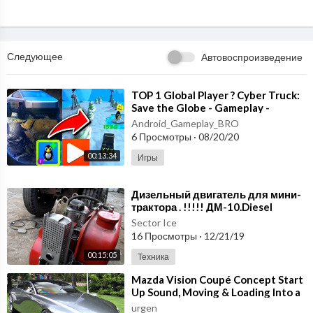
Следующее
Автовоспроизведение
⁣TOP 1 Global Player ? Cyber Truck:
Save the Globe - Gameplay -
Walkthrough [Android - IOS]
Android_Gameplay_BRO
6 Просмотры
·
08/20/20
00:13:34
Игры
⁣Дизельный двигатель для мини-
трактора . !!!!! ДМ-10.Diesel
engine for mini tractor . !!!!! DM-
Sector Ice
10.
16 Просмотры
·
12/21/19
00:15:05
Техника
⁣Mazda Vision Coupé Concept Start
Up Sound, Moving & Loading Into a
Truck!
urgen