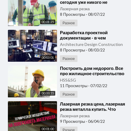
сегодня уже никого не
удивишь. Это недорого,
Лазерная резка
красиво и практично
8 Просмотры
·
08/07/22
LAZERVOROTA
00:01:25
Разное
⁣Разработка проектной
документации - в чем
заключается процесс? Как это
Architecture Design Construction
работает?
8 Просмотры
·
08/03/22
00:03:01
Разное
⁣Построить дом недорого. Все
про жилищное строительство
и строительство жилья на
HSS&SG
этом сайте!
11 Просмотры
·
07/02/22
00:00:55
Разное
⁣Лазерная резка цена, лазерная
резка металла купить. Что
такое лазерная резка и как она
Лазерная резка
работает?
9 Просмотры
·
06/04/22
00:01:00
Разное