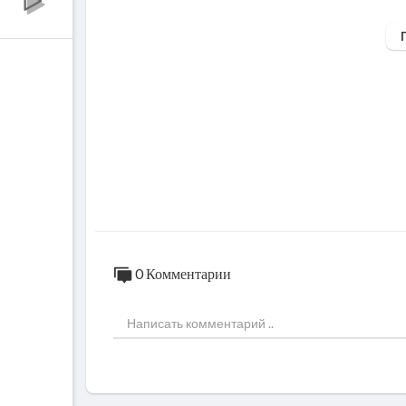
ПОИСК ОТЕЛЕЙ (скидки до 60%) - https:/
ПОИСК ОТЕЛЕЙ №1 В МИРЕ - https://cri
ПОИСК ЖИЛЬЯ ПОСУТОЧНО - https://sut
МОРСКИЕ КРУИЗЫ - http://tinyurl.com/y
АРЕНДА АВТО В КРЫМУ - https://rencar
НЕОБЫЧНЫЕ ЭКСКУРСИИ ПО КРЫМУ - htt
КАЛЕНДАРЬ НИЗКИХ ЦЕН НА ОТДЫХ - htt
0 Комментарии
ТУРИСТИЧЕСКАЯ СТРАХОВКА - https://ti
===============================
Мой канал на Яндекс Дзен - https://zen.y
Откровенно, о жизни и отдыхе в Крыму.