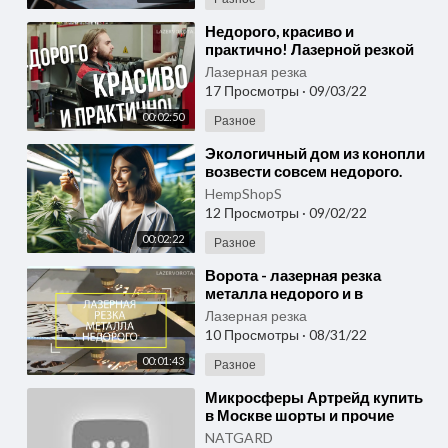
⁣Недорого, красиво и
практично! Лазерной резкой
металла сегодня можно
Лазерная резка
вырезать любую вещь
17 Просмотры
·
09/03/22
LAZERVOROTA
00:02:50
Разное
⁣Экологичный дом из конопли
возвести совсем недорого.
Строение из конопли
HempShopS
отличается своей прочностью
12 Просмотры
·
09/02/22
00:02:22
Разное
⁣Ворота - лазерная резка
металла недорого и в
кратчайшие сроки?
Лазерная резка
10 Просмотры
·
08/31/22
00:01:43
Разное
⁣Микросферы Артрейд купить
в Москве шорты и прочие
микросферы. Как это
NATGARD