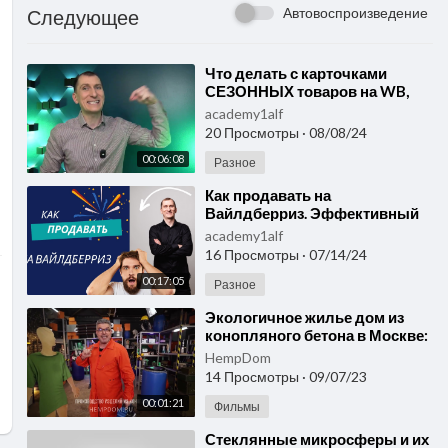
Автовоспроизведение
Следующее
⁣Что делать с карточками
СЕЗОННЫХ товаров на WB,
Ozon ЯМ в НЕСЕЗОН🎄
academy1alf
ЛАЙФХАК! Kurs wildberries ru
20 Просмотры
·
08/08/24
00:06:08
Разное
⁣Как продавать на
Вайлдберриз. Эффективный
лайфхак 💰 Ответы на
academy1alf
вопросы о Wildberries, Яндекс
16 Просмотры
·
07/14/24
Маркете.
00:17:05
Разное
⁣Экологичное жилье дом из
конопляного бетона в Москве:
новый тренд в строительстве
HempDom
России
14 Просмотры
·
09/07/23
00:01:21
Фильмы
⁣Стеклянные микросферы и их