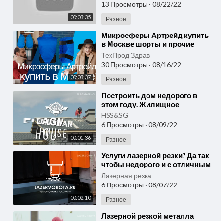
работает? Узнаем вместе!
13 Просмотры
·
08/22/22
00:03:35
Разное
⁣Микросферы Артрейд купить
в Москве шорты и прочие
микросферы. Как это работает
ТехПрод Здрав
NPOTPZ ru?
30 Просмотры
·
08/16/22
00:03:37
Разное
⁣Построить дом недорого в
этом году. Жилищное
строительство или
HSS&SG
строительство жилья в
6 Просмотры
·
08/09/22
России.
00:01:36
Разное
⁣Услуги лазерной резки? Да так
чтобы недорого и с отличным
качеством? Реально? Узнать и
Лазерная резка
подтвердить!
6 Просмотры
·
08/07/22
00:02:10
Разное
⁣Лазерной резкой металла