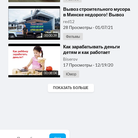
⁣Вывоз строительного мусора
в Минске недорого! Вывоз
мусора Минск советует
red12
доверить нам!
28 Просмотры
·
01/07/21
00:00:39
Фильмы
⁣Как зарабатывать деньги
детям и как работает
экономика России: разговор с
Biserov
ребенком от деньгах
17 Просмотры
·
12/19/20
00:08:04
Юмор
ПОКАЗАТЬ БОЛЬШЕ