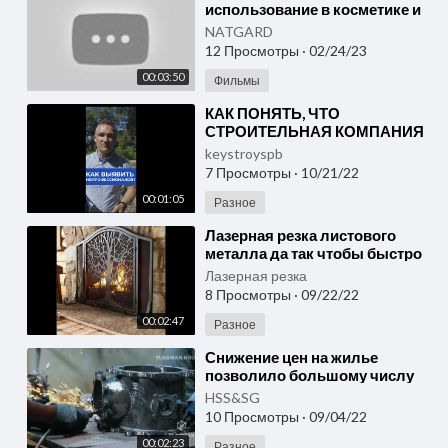
использование в косметике и
уходу за кожей. Микросферы
NATGARD
— купить недорого
12 Просмотры
·
02/24/23
00:03:50
Фильмы
⁣КАК ПОНЯТЬ, ЧТО
СТРОИТЕЛЬНАЯ КОМПАНИЯ
РАБОТАЕТ
keystroyspb
НЕПРОФЕССИОНАЛЬНО?
7 Просмотры
·
10/21/22
Краткий мануал и что делать?
00:01:05
Разное
⁣Лазерная резка листового
металла да так чтобы быстро
и недорого? LAZERVOROTA.ru
Лазерная резка
8 Просмотры
·
09/22/22
00:02:47
Разное
⁣Снижение цен на жилье
позволило большому числу
людей приобрести землю и
HSS&SG
задуматься о своём доме.
10 Просмотры
·
09/04/22
00:02:23
Разное