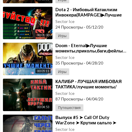
Dota 2 - Имбовый Катаклизм
Инвокера(RAMPAGE)▶Лучшие
моменты,приколы,баги,фейлы▶выпуск#8
Sector Ice
24 Просмотры
·
05/12/20
00:01:00
Игры
Doom - Eternal▶Лучшие
моменты,приколы,баги,фейлы▶выпуск#7
Sector Ice
35 Просмотры
·
04/28/20
00:05:11
Игры
⁣КАЛИБР - ЛУЧШАЯ ИМБОВАЯ
ТАКТИКА/лучшие моменты/
приколы/баги/фейлы/выпуск#6
Sector Ice
87 Просмотры
·
04/04/20
00:04:53
Путешествия
⁣Выпуск #5 ➤ Call Of Duty
WarZone ➤ Крутим сальто ➤
Лучшие моменты ➤ Приколы ➤
Sector Ice