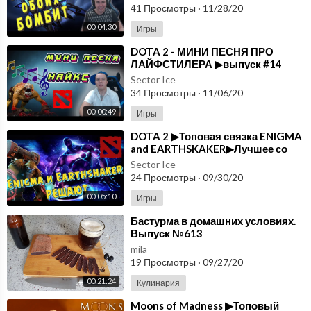
41 Просмотры
·
11/28/20
00:04:30
Игры
⁣DOTA 2 - МИНИ ПЕСНЯ ПРО
ЛАЙФСТИЛЕРА ▶выпуск #14
Sector Ice
34 Просмотры
·
11/06/20
00:00:49
Игры
⁣DOTA 2 ▶Топовая связка ENIGMA
and EARTHSKAKER▶Лучшее со
стримов ▶выпуск#13
Sector Ice
24 Просмотры
·
09/30/20
00:05:10
Игры
⁣Бастурма в домашних условиях.
Выпуск №613
mila
19 Просмотры
·
09/27/20
00:21:24
Кулинария
⁣Moons of Madness ▶Топовый