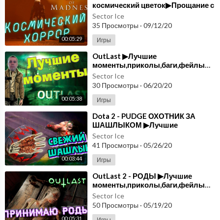
космический цветок▶Прощание с
Лукасом ▶выпуск#12
Sector Ice
35 Просмотры
·
09/12/20
00:05:29
Игры
OutLast ▶Лучшие
моменты,приколы,баги,фейлы▶выпуск#11
Sector Ice
30 Просмотры
·
06/20/20
00:05:38
Игры
Dota 2 - PUDGE ОХОТНИК ЗА
ШАШЛЫКОМ ▶Лучшие
моменты,приколы,баги,фейлы▶выпуск#10
Sector Ice
41 Просмотры
·
05/26/20
00:03:44
Игры
OutLast 2 - РОДЫ ▶Лучшие
моменты,приколы,баги,фейлы▶выпуск#9
Sector Ice
50 Просмотры
·
05/19/20
00:05:31
Игры