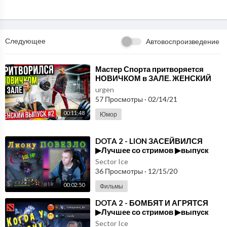
Следующее
Автовоспроизведение
⁣Мастер Спорта притворяется
НОВИЧКОМ в ЗАЛЕ. ЖЕНСКИЙ
ВЫПУСК #2|ПРАНК НАД
urgen
ТРЕНЕРОМ
57 Просмотры
·
02/14/21
00:11:48
Юмор
⁣DOTA 2 - LION ЗАСЕЙВИЛСЯ
▶Лучшее со стримов ▶выпуск
#16
Sector Ice
36 Просмотры
·
12/15/20
00:02:50
Фильмы
⁣DOTA 2 - БОМБЯТ И АГРЯТСЯ
▶Лучшее со стримов ▶выпуск
#15
Sector Ice