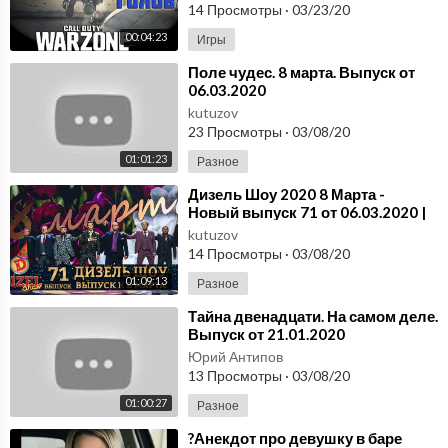
Баги ➤ Фейлы ➤ Мемы
14 Просмотры
·
03/23/20
00:04:23
Игры
⁣Поле чудес. 8 марта. Выпуск от
06.03.2020
kutuzov
23 Просмотры
·
03/08/20
01:01:23
Разное
⁣Дизель Шоу 2020 8 Марта -
Новый выпуск 71 от 06.03.2020 |
Дизель cтудио, Лучшие Приколы
kutuzov
14 Просмотры
·
03/08/20
01:09:13
Разное
⁣Тайна двенадцати. На самом деле.
Выпуск от 21.01.2020
Юрий Антипов
13 Просмотры
·
03/08/20
01:00:27
Разное
⁣?Анекдот про девушку в баре