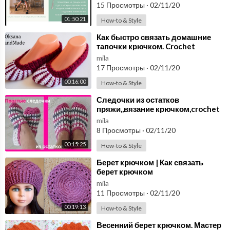
15 Просмотры
·
02/11/20
01:50:21
How-to & Style
⁣Как быстро связать домашние
тапочки крючком. Crochet
Slippers
mila
17 Просмотры
·
02/11/20
00:16:00
How-to & Style
⁣Следочки из остатков
пряжи,,вязание крючком,crochet
slippers ( С № 25)
mila
8 Просмотры
·
02/11/20
00:15:25
How-to & Style
⁣Берет крючком | Как связать
берет крючком
mila
11 Просмотры
·
02/11/20
00:19:13
How-to & Style
⁣Весенний берет крючком. Мастер