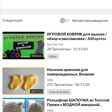
Следующее
Автовоспроизведение
⁣ИГРОВОЙ КОВРИК для мышки /
обзор и расспаковка / AliExpress
Sector Ice
28 Просмотры
·
11/11/20
00:03:26
Игры
⁣Носочки крючком для
новорожденных. Вязание
крючком / Crochet socks for
mila
newborns
231 Просмотры
·
02/11/20
00:17:12
How-to & Style
⁣Рельефная ШАПОЧКА из Толстой
Пряжи с МОДНОЙ макушкой ,
вязание крючком(шапка № 167)
mila