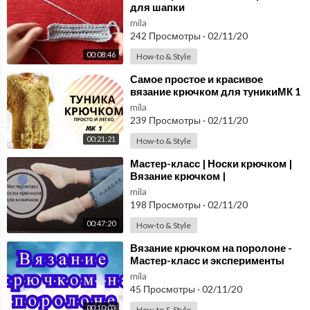
для шапки
mila
242 Просмотры
·
02/11/20
00:08:46
How-to & Style
⁣Самое простое и красивое
вязание крючком для туникиМК 1
mila
239 Просмотры
·
02/11/20
00:21:21
How-to & Style
⁣Мастер-класс | Носки крючком |
Вязание крючком |
mila
198 Просмотры
·
02/11/20
00:47:20
How-to & Style
⁣Вязание крючком на поролоне -
Мастер-класс и эксперименты
mila
45 Просмотры
·
02/11/20
00:10:03
How-to & Style