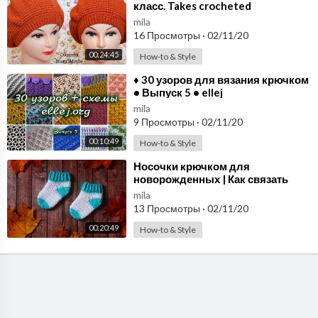
класс. Takes crocheted
mila
16 Просмотры
·
02/11/20
00:24:45
How-to & Style
⁣♦ 30 узоров для вязания крючком
• Выпуск 5 • ellej
mila
9 Просмотры
·
02/11/20
00:10:49
How-to & Style
⁣Носочки крючком для
новорожденных | Как связать
носочки крючком
mila
13 Просмотры
·
02/11/20
00:20:49
How-to & Style