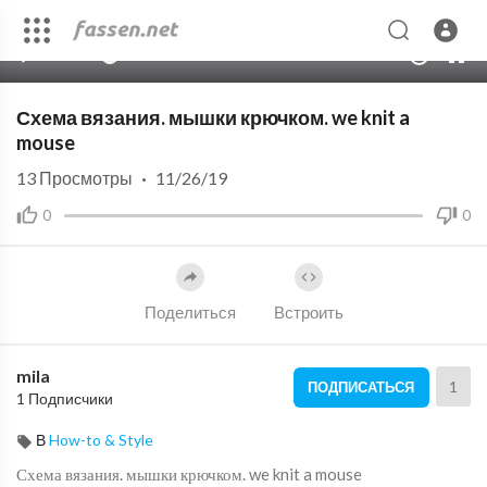
00:00
01:03:44
10
Схема вязания. мышки крючком. we knit a
mouse
13
Просмотры
·
11/26/19
0
0
Поделиться
Встроить
mila
1
ПОДПИСАТЬСЯ
1 Подписчики
В
How-to & Style
Схема вязания. мышки крючком. we knit a mouse