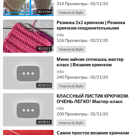
314 Просмотры
·
02/11/20
00:15:44
How-to & Style
⁣Резинка 2х2 крючком | Резинка
крючком соединительными
столбиками с накидом
mila
526 Просмотры
·
02/11/20
00:10:11
How-to & Style
⁣Мини зайчик сплюшка, мастер
класс | Вязание крючком
mila
240 Просмотры
·
02/11/20
00:34:10
How-to & Style
⁣КЛАССНЫЙ ЛИСТИК КРЮЧКОМ.
ОЧЕНЬ ЛЕГКО! Мастер-класс
для начинающих от Shatlen
mila
Шатлен.
200 Просмотры
·
02/11/20
00:09:11
How-to & Style
⁣Самое простое вязание крючком