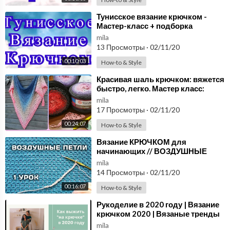
⁣Тунисское вязание крючком -
Мастер-класс + подборка
моделей
mila
13 Просмотры
·
02/11/20
00:10:03
How-to & Style
⁣Красивая шаль крючком: вяжется
быстро, легко. Мастер класс:
вязание крючком для
mila
начинающих. Схема
17 Просмотры
·
02/11/20
00:24:07
How-to & Style
⁣Вязание КРЮЧКОМ для
начинающих // ВОЗДУШНЫЕ
ПЕТЛИ // 1 урок
mila
14 Просмотры
·
02/11/20
00:16:07
How-to & Style
⁣Рукоделие в 2020 году | Вязание
крючком 2020 | Вязаные тренды
2020
mila