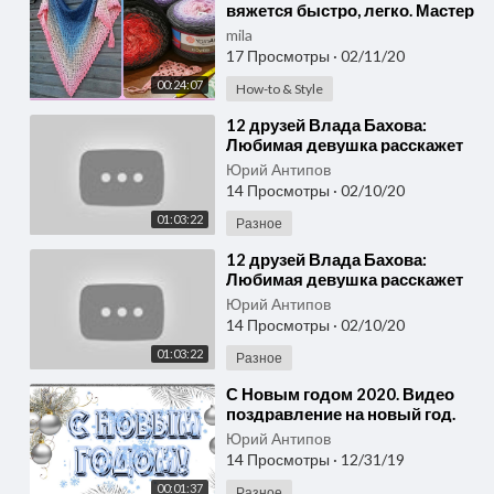
вяжется быстро, легко. Мастер
класс: вязание крючком для
mila
начинающих. Схема
17 Просмотры
·
02/11/20
00:24:07
How-to & Style
⁣12 друзей Влада Бахова:
Любимая девушка расскажет
всё! Андрей Малахов. Прямой
Юрий Антипов
эфир от 20.01.20
14 Просмотры
·
02/10/20
01:03:22
Разное
⁣12 друзей Влада Бахова:
Любимая девушка расскажет
всё! Андрей Малахов. Прямой
Юрий Антипов
эфир от 20.01.20
14 Просмотры
·
02/10/20
01:03:22
Разное
⁣С Новым годом 2020. Видео
поздравление на новый год.
Красивая видео открытка
Юрий Антипов
14 Просмотры
·
12/31/19
00:01:37
Разное