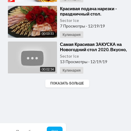
⁣Красивая подача нарезки -
праздничный стол.
Sector Ice
7 Просмотры
·
12/19/19
00:03:33
Кулинария
⁣Самая Красивая ЗАКУСКА на
Новогодний стол 2020. Вкусно,
Быстро и Просто. Новогоднее
Sector Ice
Меню
13 Просмотры
·
12/19/19
00:02:54
Кулинария
ПОКАЗАТЬ БОЛЬШЕ