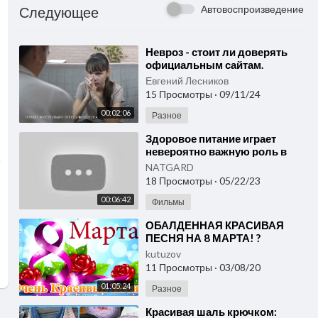
Автовоспроизведение
Следующее
⁣Невроз - стоит ли доверять
официальным сайтам.
Питание играет ключевую
Евгений Лесников
роль в поддержании
15 Просмотры
·
09/11/24
здоровья.
00:02:06
Разное
⁣Здоровое питание играет
невероятно важную роль в
нашей жизни. Продукция для
NATGARD
здоровья Микросферы.
18 Просмотры
·
05/22/23
00:06:42
Фильмы
⁣ОБАЛДЕННАЯ КРАСИВАЯ
ПЕСНЯ НА 8 МАРТА! ?
Шикарные песни шансон!
kutuzov
2020 ? супер поздравление 8
11 Просмотры
·
03/08/20
марта!
01:05:24
Разное
⁣Красивая шаль крючком: