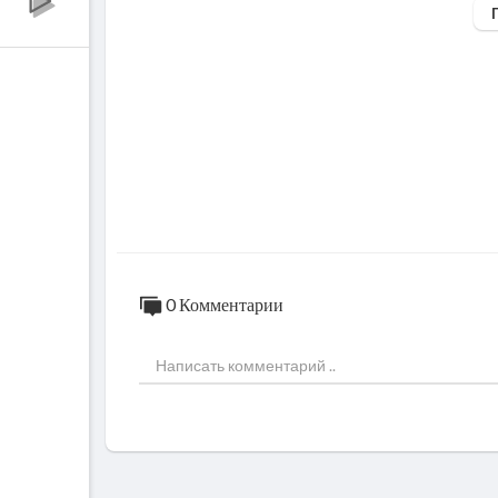
виртуозы гитары, виртуозы москвы, spiva
нереальные вещи вытворят, мурашки по ко
что творят люди, надо же, неверояная игра 
невероятная игра на музыкальных инструме
одец, молодцы, танцует, потрясно, танец
амородки, сами себя сделали, что вытворя
Это вполне реально! Узнай как жми сюда:
Это вполне реально! Узнай как жми сюда:
0 Комментарии