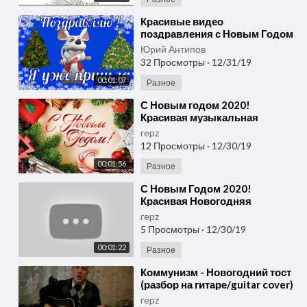
⁣Красивые видео
поздравления с Новым Годом
2020 красивая видео открытка
Юрий Антипов
на 2020 год
32 Просмотры
·
12/31/19
00:01:07
Разное
⁣С Новым годом 2020!
Красивая музыкальная
новогодняя открытка
repz
12 Просмотры
·
12/30/19
00:01:56
Разное
⁣С Новым Годом 2020!
Красивая Новогодняя
Открытка! Год белой Крысы!
repz
5 Просмотры
·
12/30/19
00:01:22
Разное
⁣Коммунизм - Новогодний тост
(разбор на гитаре/guitar cover)
repz