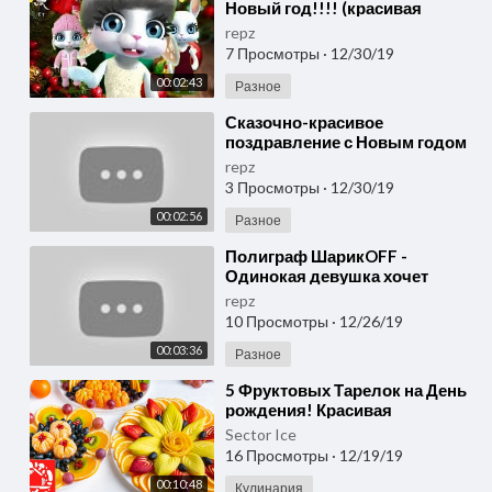
Новый год!!!! (красивая
песня-поздравление С Новым
repz
Годом)
7 Просмотры
·
12/30/19
00:02:43
Разное
⁣Сказочно-красивое
поздравление с Новым годом
2020! Красивая новогодняя
repz
песня!
3 Просмотры
·
12/30/19
00:02:56
Разное
⁣Полиграф ШарикOFF -
Одинокая девушка хочет
сальса (ПРЕМЬЕРА)
repz
10 Просмотры
·
12/26/19
00:03:36
Разное
⁣5 Фруктовых Тарелок на День
рождения! Красивая
Фруктовая Нарезка на
Sector Ice
Праздничный стол! Ножи
16 Просмотры
·
12/19/19
Самура
00:10:48
Кулинария