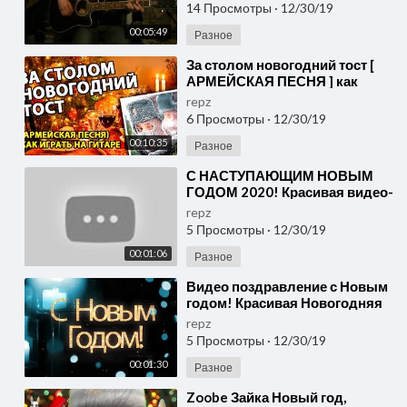
14 Просмотры
·
12/30/19
00:05:49
Разное
⁣За столом новогодний тост [
АРМЕЙСКАЯ ПЕСНЯ ] как
играть на гитаре
repz
6 Просмотры
·
12/30/19
00:10:35
Разное
⁣С НАСТУПАЮЩИМ НОВЫМ
ГОДОМ 2020! Красивая видео-
открытка
repz
5 Просмотры
·
12/30/19
00:01:06
Разное
⁣Видео поздравление с Новым
годом! Красивая Новогодняя
видео открытка на Новый год
repz
2020!
5 Просмотры
·
12/30/19
00:01:30
Разное
⁣Zoobe Зайка Новый год,