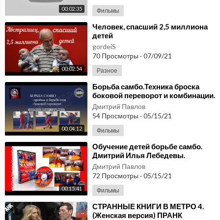
00:02:35
Фильмы
⁣Человек, спасший 2,5 миллиона
детей
gordeiS
70 Просмотры
·
07/09/21
00:02:54
Разное
⁣Борьба самбо.Техника броска
боковой переворот и комбинации.
kfvideo.ru
Дмитрий Павлов
54 Просмотры
·
05/15/21
00:04:12
Фильмы
⁣Обучение детей борьбе самбо.
Дмитрий Илья Лебедевы.
kfvideo.ru
Дмитрий Павлов
72 Просмотры
·
05/15/21
00:15:41
Фильмы
⁣СТРАННЫЕ КНИГИ В МЕТРО 4.
(Женская версия) ПРАНК