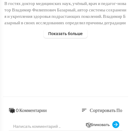
В гостях доктор медицинских наук, учёный, врач и педагог-нова
тор Владимир Филиппович Базарный, автор системы сохранени
я и укрепления здоровья подрастающих поколений. Владимир Б
азарный в своих исследованиях определил причины деградации
и угасания жизнеспособности людей, убедительно показав, что
Показать больше
существующая система воспитания и обучения детей в детских
садах и школах ориентирована против природы ребёнка и ведёт
в ухудшению здоровья.
Часть 8 из 4-часового интервью Владимира Базарного.
В выпуске:
✔Книги Владимира Базарного.
✔Символы в языке
✔Кого надо спасать?
✔Как помочь своим детям?
Части 1 и 2. Базарный Владимир Филиппович комментирует по
слание Президента 2020. Здоровые дети.
0 Комментарии
Сортировать По
sort
https://youtu.be/NkfDXOIkiCw
https://youtu.be/CamAMDyfEQw
Публиковать