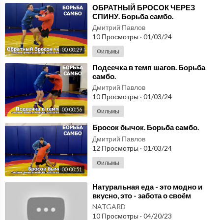
⁣ОБРАТНЫЙ БРОСОК ЧЕРЕЗ
СПИНУ. Борьба самбо.
Дмитрий Павлов
10 Просмотры
·
01/03/24
00:00:29
Фильмы
⁣Подсечка в темп шагов. Борьба
самбо.
Дмитрий Павлов
10 Просмотры
·
01/03/24
00:00:56
Фильмы
⁣Бросок бычок. Борьба самбо.
Дмитрий Павлов
12 Просмотры
·
01/03/24
Фильмы
00:00:51
⁣Натуральная еда - это модно и
вкусно, это - забота о своём
здоровье и здоровье своих
NATGARD
близких.
10 Просмотры
·
04/20/23