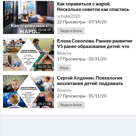
⁣Как справиться с жарой.
Несколько советов как спастись
от жары.
schokk2020
22 Просмотры
·
07/14/20
00:04:09
Люди и блоги
⁣Елена Соколова. Раннее развитие
VS ранее образование детей: что
нужно, а что вредно
Biserov
17 Просмотры
·
05/31/20
00:31:52
Игры
⁣Сергей Алдонин. Психология
воспитания детей: подражать
родителю, телевизору или улице?
Biserov
27 Просмотры
·
05/11/20
00:21:08
Люди и блоги