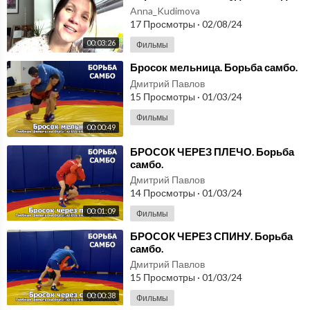
сын? Поиски Семёна Кудимова
Anna_Kudimova
саться на канал: https://www.youtube.com/c/экономикаиуправл
через границы
17 Просмотры
·
02/08/24
ение?sub_confirmation=1
00:03:26
Фильмы
Вступайте в группы в соцсетях:
⁣Бросок мельница. Борьба самбо.
https://www.facebook.com/groups/economyandmanagement
Дмитрий Павлов
https://vk.com/economyandmanagementchannel
15 Просмотры
·
01/03/24
https://ok.ru/group/55852994068660
https://instagram.com/economyandmanagement
Фильмы
00:00:49
https://zen.yandex.ru/id/5c8543e76a3b8100b34ecb8d
⁣БРОСОК ЧЕРЕЗ ПЛЕЧО. Борьба
самбо.
#ВладимирБазарный #Дети #Здоровыедети #Школа #Школьно
еобразование #Интервью #обучениедетей #Базарный
Дмитрий Павлов
14 Просмотры
·
01/03/24
00:01:09
Фильмы
⁣БРОСОК ЧЕРЕЗ СПИНУ. Борьба
самбо.
Дмитрий Павлов
15 Просмотры
·
01/03/24
00:00:38
Фильмы