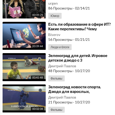
urgen
86 Просмотры
·
02/14/21
00:05:29
Юмор
⁣Есть ли образование в сфере ИТ?
Какие перспективы? Чему
учиться и учить детей?
Biserov
56 Просмотры
·
01/21/21
00:09:44
Люди и блоги
⁣Зеленоград для детей. Игровое
детское дзюдо с 3
лет.2015kallista.com
Дмитрий Павлов
48 Просмотры
·
10/27/20
00:41:48
Фильмы
⁣Зеленоград новости спорта.
Дзюдо для взрослых,
подростков,студентов,детей
Дмитрий Павлов
2015kallista.com
21 Просмотры
·
10/27/20
00:02:04
Фильмы