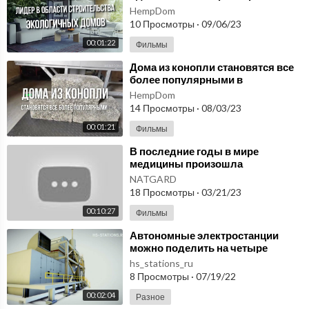
конопли!
HempDom
►►►
https://www.youtube.com/watch?v=32yJZ5U2A-A
10 Просмотры
·
09/06/23
САМЫЕ УМНЫЕ И ДОБРЫЕ СОБАКИ
00:01:22
Фильмы
►►►
https://www.youtube.com/watch?v=nLTTa0ToTU8
⁣Дома из конопли становятся все
более популярными в
Production Music courtesy of Epidemic Sound!
современном мире благодаря их
HempDom
https://epidemicsound.com
экологичности!
14 Просмотры
·
08/03/23
00:01:21
Фильмы
⁣В последние годы в мире
медицины произошла
революция благодаря
NATGARD
инновационным технологиям.
18 Просмотры
·
03/21/23
Микросферы
00:10:27
Фильмы
⁣Автономные электростанции
можно поделить на четыре
большие группы hs-stations.ru
hs_stations_ru
8 Просмотры
·
07/19/22
00:02:04
Разное