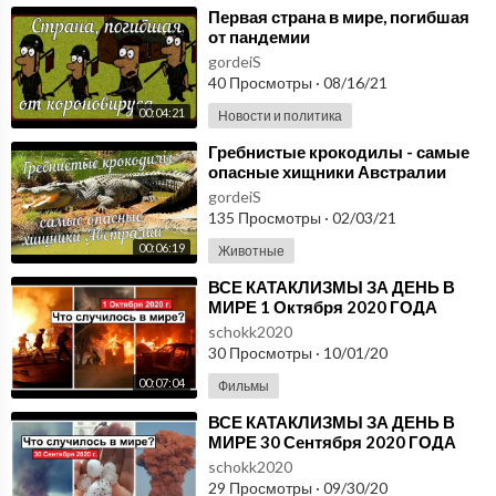
⁣Первая страна в мире, погибшая
от пандемии
gordeiS
40 Просмотры
·
08/16/21
00:04:21
Новости и политика
⁣Гребнистые крокодилы - самые
опасные хищники Австралии
gordeiS
135 Просмотры
·
02/03/21
00:06:19
Животные
⁣ВСЕ КАТАКЛИЗМЫ ЗА ДЕНЬ В
МИРЕ 1 Октября 2020 ГОДА
#ДрожьЗемли #Катаклизмы
schokk2020
30 Просмотры
·
10/01/20
00:07:04
Фильмы
⁣ВСЕ КАТАКЛИЗМЫ ЗА ДЕНЬ В
МИРЕ 30 Сентября 2020 ГОДА
#ДрожьЗемли #Катаклизмы
schokk2020
29 Просмотры
·
09/30/20