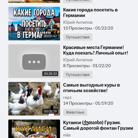
⁣Какие города посетить в
Германии
Юрий Антипов
10 Просмотры
·
01/22/20
00:03:42
Путешествия
⁣Красивые места Германии!
Куда поехать? Личный опыт!
Юрий Антипов
8 Просмотры
·
01/22/20
00:28:33
Путешествия
⁣Самые выгодные куры в
птичьем хозяйстве!
repz
14 Просмотры
·
01/19/20
00:03:59
Животные
⁣Кутаиси (ქუთაისი) Грузия.
Самый дорогой фонтан Грузии
и самые вкусные хинкали
mila