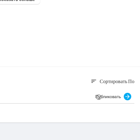
Сортировать По
sort
Публиковать