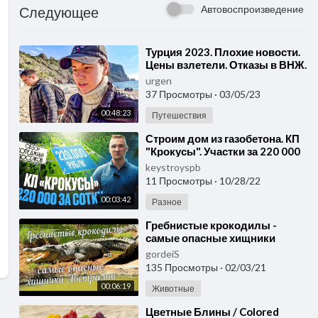
Автовоспроизведение
Следующее
⁣Турция 2023. Плохие новости.
Цены взлетели. Отказы в ВНЖ.
Красивые места рядом с
urgen
Аланьей #9
37 Просмотры
·
03/05/23
00:48:23
Путешествия
⁣Строим дом из газобетона. КП
"Крокусы". Участки за 220 000
рублей на востоке города |
keystroyspb
Обзо
11 Просмотры
·
10/28/22
00:03:42
Разное
⁣Гребнистые крокодилы -
самые опасные хищники
Австралии
gordeiS
135 Просмотры
·
02/03/21
00:06:19
Животные
⁣Цветные Блины / Colored