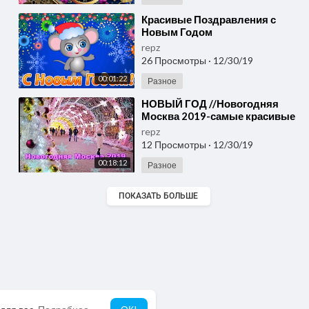
⁣Красивые Поздравления с
Новым Годом
repz
26 Просмотры
·
12/30/19
00:01:22
Разное
⁣НОВЫЙ ГОД //Новогодняя
Москва 2019-самые красивые
виды//Бой курантов и салют
repz
на Красной площади
12 Просмотры
·
12/30/19
00:18:12
Разное
ПОКАЗАТЬ БОЛЬШЕ