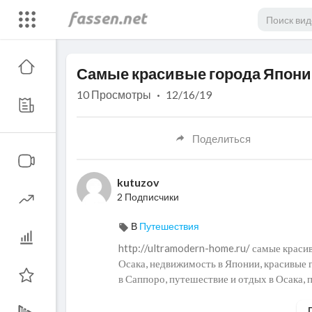
Code 150: Unknown error.
Самые красивые города Япон
Download File: https://www.youtube.com/watch?v=6BjqpIDjz5M
10
Просмотры
·
12/16/19
Поделиться
kutuzov
2 Подписчики
В
Путешествия
http://ultramodern-home.ru/ самые красив
Осака, недвижимость в Японии, красивые 
в Саппоро, путешествие и отдых в Осака, 