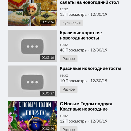
салаты на новогодний стол
2020
repz
15 Просмотры
·
12/30/19
00:12:56
Кулинария
⁣Красивые короткие
новогодние тосты
repz
48 Просмотры
·
12/30/19
00:03:16
Разное
⁣Красивые новогодние тосты
repz
10 Просмотры
·
12/30/19
Разное
00:05:27
⁣С Новым Годом подруга
Красивые новогодние
поздравления на Праздник
repz
Музыкальные видео открытки
12 Просмотры
·
12/30/19
00:02:24
Разное