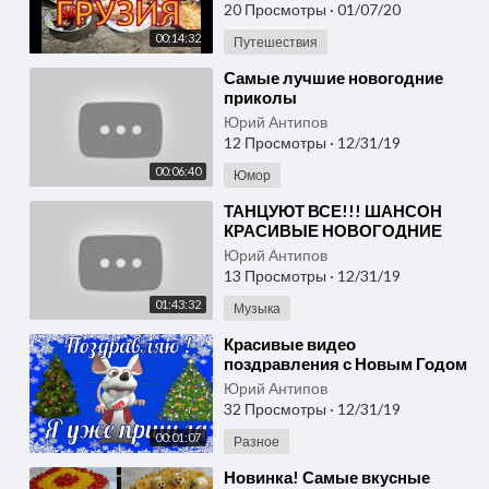
20 Просмотры
·
01/07/20
00:14:32
Путешествия
⁣Самые лучшие новогодние
приколы
Юрий Антипов
12 Просмотры
·
12/31/19
00:06:40
Юмор
⁣ТАНЦУЮТ ВСЕ!!! ШАНСОН
КРАСИВЫЕ НОВОГОДНИЕ
ПЕСНИ! Новый Год!
Юрий Антипов
13 Просмотры
·
12/31/19
01:43:32
Музыка
⁣Красивые видео
поздравления с Новым Годом
2020 красивая видео открытка
Юрий Антипов
на 2020 год
32 Просмотры
·
12/31/19
00:01:07
Разное
⁣Новинка! Самые вкусные