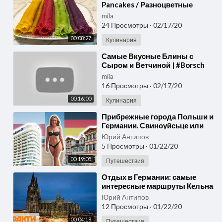
Pancakes / Разноцветные
Блины / Красивые Блины На
mila
Масленицу
24 Просмотры
·
02/17/20
00:08:27
Кулинария
⁣Самые Вкусные Блины с
Сыром и Ветчиной | #Borsch
mila
16 Просмотры
·
02/17/20
00:16:00
Кулинария
⁣Прибрежные города Польши и
Германии. Свиноуйсьце или
Альбек
Юрий Антипов
5 Просмотры
·
01/22/20
00:19:05
Путешествия
⁣Отдых в Германии: самые
интересные маршруты Кельна
Юрий Антипов
12 Просмотры
·
01/22/20
00:04:18
Путешествия