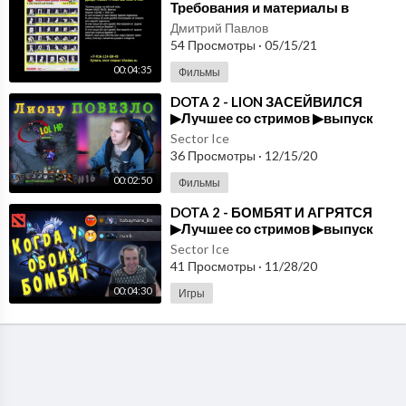
Требования и материалы в
плакатах и на видео. kfvideo.ru
Дмитрий Павлов
54 Просмотры
·
05/15/21
00:04:35
Фильмы
⁣DOTA 2 - LION ЗАСЕЙВИЛСЯ
▶Лучшее со стримов ▶выпуск
#16
Sector Ice
36 Просмотры
·
12/15/20
00:02:50
Фильмы
⁣DOTA 2 - БОМБЯТ И АГРЯТСЯ
▶Лучшее со стримов ▶выпуск
#15
Sector Ice
41 Просмотры
·
11/28/20
00:04:30
Игры