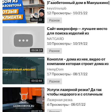
ь улыбку и смех.
[Газобетонный дом в Манушкино]
Строительство частного дома из
keystroyspb
газобетона в СПб
#рассмешикомика #рассмешисмешного #лучшиешутки #кварт
12 Просмотры
·
10/21/22
ал95 #стендап #угарныешутки #смешноевидео #приколы #луч
00:01:33
Разное
шиеприколы #юмор #шутки #шоу #самыесмешные #лучшие
⁣Сайт микросфер — лучшее место
для поиска изделий из
микросфер, в том числе
NATGARD
компании Артрейд.
10 Просмотры
·
10/19/22
00:04:19
Разное
⁣Конопля – дома из нее, видео от
компании которая строит дома из
конопли по всей России
HempDom
HEMPDOM.ru
17 Просмотры
·
08/17/22
00:02:44
Разное
⁣Услуги лазерной резки? Да так
чтобы недорого и с отличным
качеством? Реально? Узнать и
Лазерная резка
подтвердить!
6 Просмотры
·
08/07/22
00:02:10
Разное