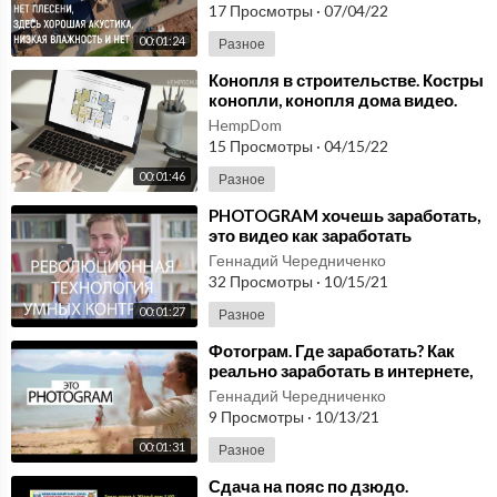
строительство!
17 Просмотры
·
07/04/22
00:01:24
Разное
⁣Конопля в строительстве. Костры
конопли, конопля дома видео.
Строительство дома из конопли.
HempDom
15 Просмотры
·
04/15/22
00:01:46
Разное
⁣PHOTOGRAM хочешь заработать,
это видео как заработать
заработай деньги на мобильных
Геннадий Чередниченко
фотографиях.
32 Просмотры
·
10/15/21
00:01:27
Разное
⁣Фотограм. Где заработать? Как
реально заработать в интернете,
имея только телефон. Заработок,
Геннадий Чередниченко
фото.
9 Просмотры
·
10/13/21
00:01:31
Разное
⁣Сдача на пояс по дзюдо.