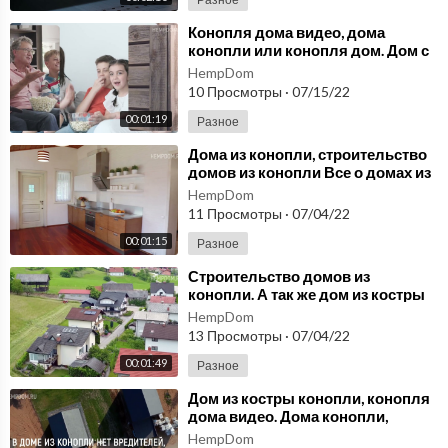
⁣Конопля дома видео, дома
конопли или конопля дом. Дом с
конопли, строительства дома из
HempDom
конопли!
10 Просмотры
·
07/15/22
00:01:19
Разное
⁣Дома из конопли, строительство
домов из конопли Все о домах из
костры конопли, конопля дома
HempDom
видео!
11 Просмотры
·
07/04/22
00:01:15
Разное
⁣Строительство домов из
конопли. А так же дом из костры
конопли, конопля дома -видео,
HempDom
дома конопли!
13 Просмотры
·
07/04/22
00:01:49
Разное
⁣Дом из костры конопли, конопля
дома видео. Дома конопли,
конопля дом, дом с конопли -
HempDom