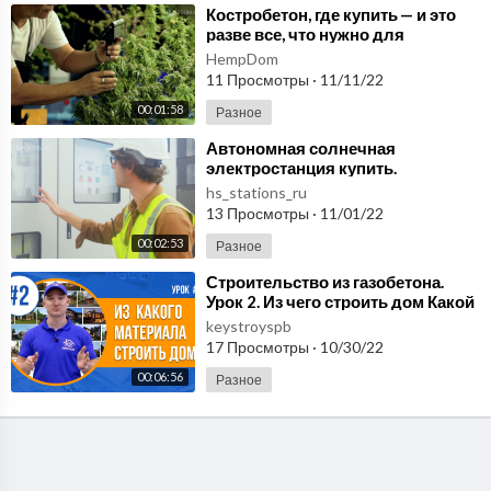
⁣Костробетон, где купить — и это
разве все, что нужно для
строительства дома?
HempDom
11 Просмотры
·
11/11/22
00:01:58
Разное
⁣Автономная солнечная
электростанция купить.
hs_stations_ru
13 Просмотры
·
11/01/22
00:02:53
Разное
⁣Строительство из газобетона.
Урок 2. Из чего строить дом Какой
материал лучше газобетон,
keystroyspb
кирпич или
17 Просмотры
·
10/30/22
00:06:56
Разное