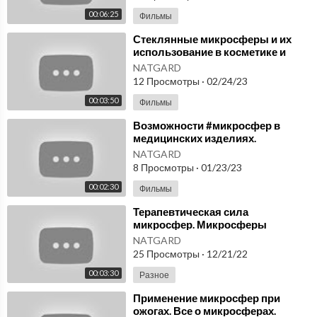
00:06:25
Фильмы
⁣Стеклянные микросферы и их
использование в косметике и
уходу за кожей. Микросферы —
NATGARD
купить недорого
12 Просмотры
·
02/24/23
00:03:50
Фильмы
⁣Возможности #микросфер в
медицинских изделиях.
Микросферы артрейд купить.
NATGARD
8 Просмотры
·
01/23/23
00:02:30
Фильмы
⁣Терапевтическая сила
микросфер. Микросферы
артрейд купить в России.
NATGARD
25 Просмотры
·
12/21/22
00:03:30
Разное
⁣Применение микросфер при
ожогах. Все о микросферах.