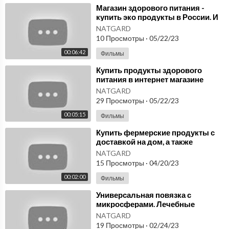
Тел.: +7 (812) 952-15-71 - обращайтесь, с радостью проконсул
⁣Магазин здорового питания -
ьтируем!
купить эко продукты в России. И
бытовые изделия с
E-mail: zakaz@keystroy.ru - расчет заказов
NATGARD
микросферами. NatGard
10 Просмотры
·
05/22/23
🔻 ПОДПИСЫВАЙТЕСЬ:
00:06:42
Фильмы
Вконтакте:
https://bit.ly/3xVKaMf
⁣Купить продукты здорового
Одноклассники:
https://bit.ly/3eloEbC
питания в интернет магазине
Instagram:
https://bit.ly/33hs2OI
NatGard, а также изделия из
NATGARD
Youtube:
https://bit.ly/3hfCKgX
микросфер.
29 Просмотры
·
05/22/23
____________________________________________________
00:05:15
Фильмы
⁣Купить фермерские продукты с
#ДомсПлоскойКрышей #СтроительнаяКомпания #КейСтрой #
доставкой на дом, а также
СтроимДом #ДомПодКлюч #ДомИзГазобетона #ХорошиеСтр
бытовые изделия с
NATGARD
микросферами NatGard.
оители #СПб #Ольгино #ДомсПлоскойКровлей
15 Просмотры
·
04/20/23
00:02:00
Фильмы
Ссылка на видео:
https://youtu.be/Lnzi-H17gXs
⁣Универсальная повязка с
Ссылка на плейлист:
https://www.youtube.com/playli....st?list=P
микросферами. Лечебные
L92K2njE1vI
микросферы купить в России.
NATGARD
Видео отзыв, микросферы
19 Просмотры
·
02/24/23