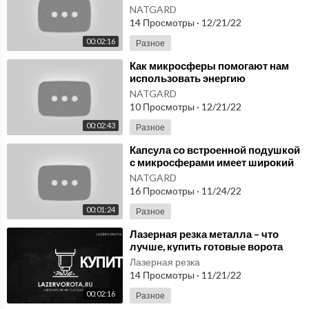
Фролов микросферы купить.
NATGARD
14 Просмотры
·
12/21/22
00:02:16
Разное
⁣Как микросферы помогают нам
использовать энергию
человеческого тела.
NATGARD
Микросферы купить в Москве
10 Просмотры
·
12/21/22
00:02:43
Разное
⁣Капсула со встроенной подушкой
с микросферами имеет широкий
спектр применения. Микросферы
NATGARD
купить.
16 Просмотры
·
11/24/22
00:01:24
Разное
⁣Лазерная резка металла – что
лучше, купить готовые ворота
или заказать индивидуально
Лазерная резка
14 Просмотры
·
11/21/22
00:02:16
Разное