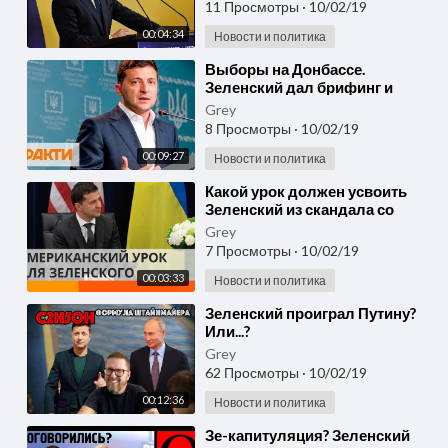
11 Просмотры
·
10/02/19
00:04:34
Новости и политика
⁣Выборы на Донбассе.
Зеленский дал брифинг и
рассказал о формуле
Grey
Штайнмайера
8 Просмотры
·
10/02/19
00:09:27
Новости и политика
⁣Какой урок должен усвоить
Зеленский из скандала со
стенограммой?
Grey
7 Просмотры
·
10/02/19
00:03:33
Новости и политика
⁣Зеленский проиграл Путину?
Или...?
Grey
62 Просмотры
·
10/02/19
00:12:36
Новости и политика
⁣Зе-капитуляция? Зеленский