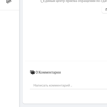
(_Единый центр приема обращений по сдач
Координаційний Штаб з питань поводженн
b8%d1%97%d0%b2
______
☝️ Наш telegram-канал
https://t.me/volod
📸 Instagram Дмитрия:
https://www.insta
🕺 TikTok Дмитрия:
https://www.tiktok.
______
З питань реклами на нашому YouTube, TE
email - syuczigor@gmail.com
TG -
https://t.me/Ihor87
Instagram -
https://instagram.com/zolkin
______
0 Комментарии
0:00 Начало за кадром
0:45 Я думал, что всё уже видел
3:05 Что по семье?
5:05 Апостол платит деньги
6:45 Почему хотите излить душу?
9:10 Как грыжу лечил...
11:35 Вам этого хватит, идите