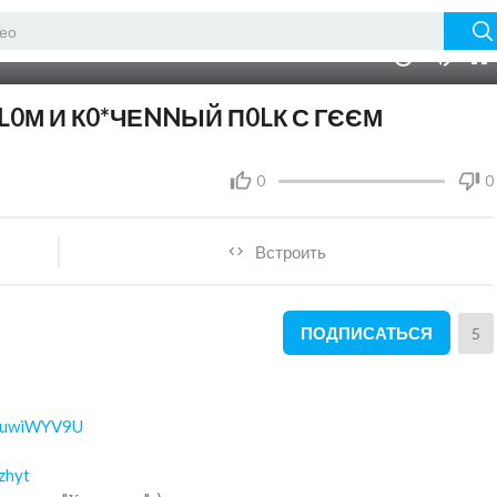
01:14:00
10
L0М И К0*ЧЕNNЫЙ П0LК С ГЄЄМ
0
0
Встроить
ПОДПИСАТЬСЯ
5
ly/uwiWYV9U
zhyt