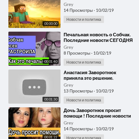
Grey
14 Просмотры
·
10/02/19
Новости и политика
00:00:00
⁣Печальная новость о Собчак.
Последние новости СЕГОДНЯ
. #собчак #sobchak
Grey
8 Просмотры
·
10/02/19
00:01:40
Новости и политика
⁣Анастасия Заворотнюк
приняла это решение.
Последние новости СЕГОДНЯ
Grey
#Настяживи #заворотнюк
13 Просмотры
·
10/02/19
00:01:30
Новости и политика
⁣Дочь Заворотнюк просит
помощи ! Последние новости
СЕГОДНЯ ! #Настяживи
Grey
#заворотнюк
14 Просмотры
·
10/02/19
00:01:22
Новости и политика