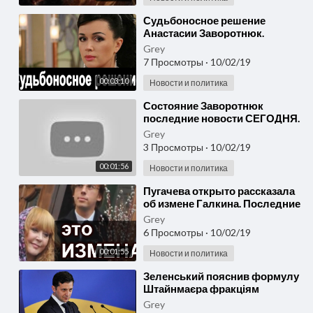
⁣Судьбоносное решение
Анастасии Заворотнюк.
Последние новости СЕГОДНЯ.
Grey
#Настяживи #заворотнюк
7 Просмотры
·
10/02/19
00:03:10
Новости и политика
⁣Состояние Заворотнюк
последние новости СЕГОДНЯ.
Кому ВСЁ оставила
Grey
#Настяживи #заворотнюк
3 Просмотры
·
10/02/19
00:01:56
Новости и политика
⁣Пугачева открыто рассказала
об измене Галкина. Последние
новости сегодня
Grey
6 Просмотры
·
10/02/19
00:01:55
Новости и политика
⁣Зеленський пояснив формулу
Штайнмаєра фракціям
Grey