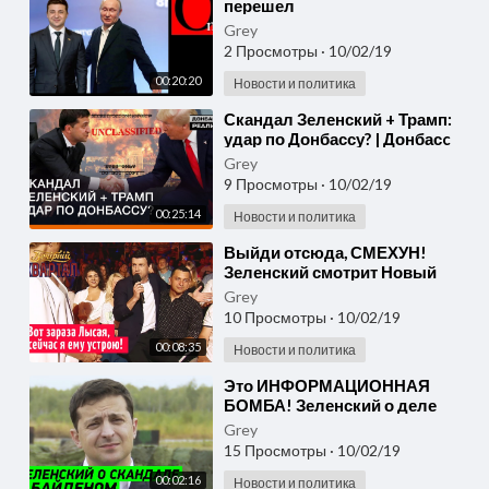
перешел
Grey
2 Просмотры
·
10/02/19
00:20:20
Новости и политика
⁣Скандал Зеленский + Трамп:
удар по Донбассу? | Донбасc
Реалии
Grey
9 Просмотры
·
10/02/19
00:25:14
Новости и политика
⁣Выйди отсюда, СМЕХУН!
Зеленский смотрит Новый
Вечерний Квартал в Одессе
Grey
10 Просмотры
·
10/02/19
00:08:35
Новости и политика
⁣Это ИНФОРМАЦИОННАЯ
БОМБА! Зеленский о деле
Байдена
Grey
15 Просмотры
·
10/02/19
00:02:16
Новости и политика