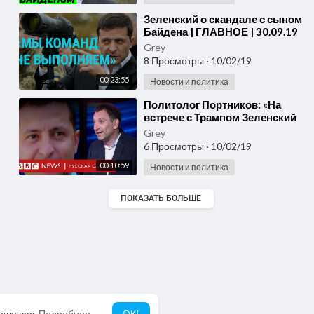
⁣Зеленский о скандале с сыном
Байдена | ГЛАВНОЕ | 30.09.19
Grey
8 Просмотры
·
10/02/19
00:23:55
Новости и политика
⁣Политолог Портников: «На
встрече с Трампом Зеленский
был в ужасе»
Grey
6 Просмотры
·
10/02/19
00:10:59
Новости и политика
ПОКАЗАТЬ БОЛЬШЕ
для вас.
Подробнее
ОК!