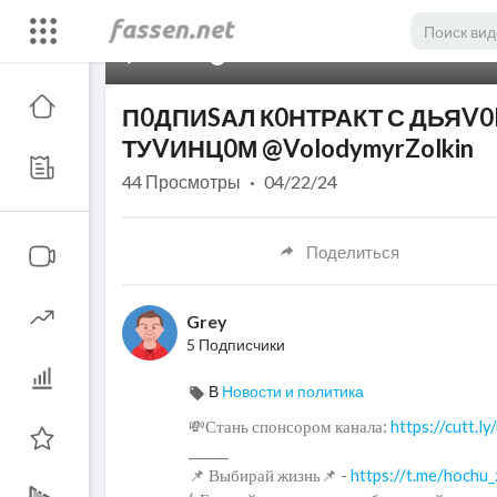
00:00
П0ДПИSАЛ К0НТРАКТ С ДЬЯV0
ТУVИНЦ0М @VolodymyrZolkin
44
Просмотры
·
04/22/24
Поделиться
Grey
5 Подписчики
В
Новости и политика
💸Стань спонсором канала:
https://cutt.
______
📌 Выбирай жизнь📌 -
https://t.me/hochu_