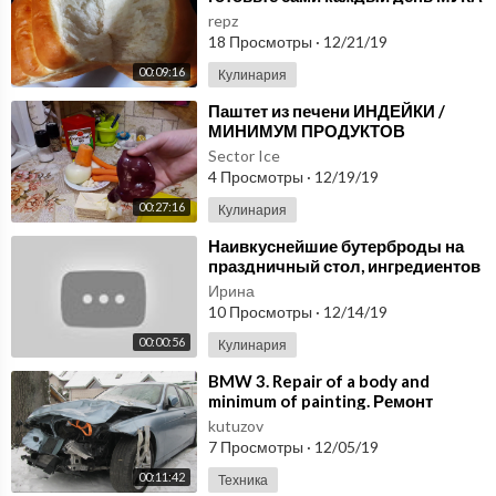
ВОДА СОЛЬ и минимум времени
repz
Домашний ХЛЕБ
18 Просмотры
·
12/21/19
00:09:16
Кулинария
⁣Паштет из печени ИНДЕЙКИ /
МИНИМУМ ПРОДУКТОВ
МАКСИМУМ УДОВОЛЬСТВИЯ
Sector Ice
4 Просмотры
·
12/19/19
00:27:16
Кулинария
⁣Наивкуснейшие бутерброды на
праздничный стол, ингредиентов
минимум, удовольствия
Ирина
максимум.
10 Просмотры
·
12/14/19
00:00:56
Кулинария
⁣BMW 3. Repair of a body and
minimum of painting. Ремонт
кузова и минимум покраски.
kutuzov
7 Просмотры
·
12/05/19
00:11:42
Техника