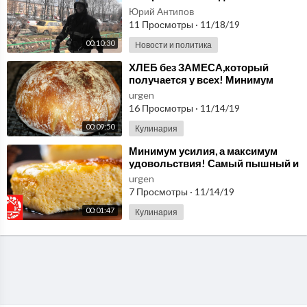
пострадал
Юрий Антипов
11 Просмотры
·
11/18/19
00:10:30
Новости и политика
⁣ХЛЕБ без ЗАМЕСА,который
получается у всех! Минимум
усилий и великолепный 100%
urgen
результат!!!
16 Просмотры
·
11/14/19
00:09:50
Кулинария
⁣Минимум усилия, а максимум
удовольствия! Самый пышный и
легкий омлет!
urgen
7 Просмотры
·
11/14/19
00:01:47
Кулинария