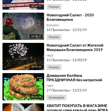
00:04:50
Разное
⁣Новогодний Салют - 2020
Благовещенск
kutuzov
14 Просмотры
·
12/31/19
00:08:27
Разное
⁣Новогодний Салют от Жителей
Микрашки Благовещенск 2019
repz
15 Просмотры
·
12/30/19
00:04:34
Разное
⁣Домашняя Колбаса
ПРАЗДНИЧНАЯ без нитритной
соли. Эту колбасу обожают все!
repz
Минимум ингредиентов.
27 Просмотры
·
12/21/19
00:04:24
Кулинария
⁣ХВАТИТ ПОКУПАТЬ В МАГАЗИНЕ
готовьте сами каждый день МУКА