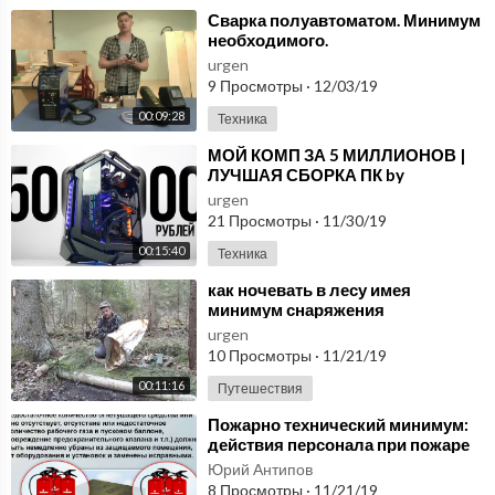
⁣Сварка полуавтоматом. Минимум
необходимого.
urgen
9 Просмотры
·
12/03/19
00:09:28
Техника
⁣МОЙ КОМП ЗА 5 МИЛЛИОНОВ |
ЛУЧШАЯ СБОРКА ПК by
KOMPUKTER
urgen
21 Просмотры
·
11/30/19
00:15:40
Техника
⁣как ночевать в лесу имея
минимум снаряжения
urgen
10 Просмотры
·
11/21/19
00:11:16
Путешествия
⁣Пожарно технический минимум:
действия персонала при пожаре
Юрий Антипов
8 Просмотры
·
11/21/19