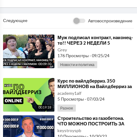
Следующее
Автовоспроизведение
⁣Муж подписал контракт, наконец-
то!! ЧЕРЕЗ 2 НЕДЕЛИ 5
МИЛЛИОНОВ МОИ
Grey
176 Просмотры
·
09/25/24
00:09:30
Новости и политика
⁣Курс по вайлдберриз. 350
МИЛЛИОНОВ на Вайлдберриз за
6 МЕСЯЦЕВ история УСПЕХА
academy1alf
моего УЧЕНИКА.
5 Просмотры
·
07/03/24
00:19:18
Разное
⁣Строительство из газобетона.
ЧТО МОЖНО ПОСТРОИТЬ ЗА
4,6,8 и 11 миллионов рублей!
keystroyspb
Показываем проекты
10 Просмотры
·
10/30/22