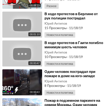
00:08:23
Разное
⁣В ходе протестов в Берлине от
рук полиции пострадал
журналист видеоагентства Ruptly
Юрий Антипов
15 Просмотры
·
11/18/19
00:01:10
Новости и политика
⁣В ходе протестов в Гаити погибло
минимум шесть человек
Юрий Антипов
10 Просмотры
·
11/18/19
00:00:47
Новости и политика
⁣Один человек пострадал при
пожаре в доме на юго‐западе
Москвы
Юрий Антипов
8 Просмотры
·
11/18/19
00:00:43
Новости и политика
⁣Пожар в подземном паркинге на
севере Москвы. Один человек