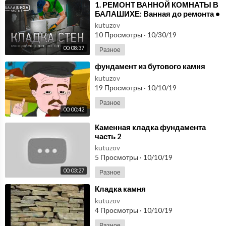
⁣1. РЕМОНТ ВАННОЙ КОМНАТЫ В
БАЛАШИХЕ: Ванная до ремонта •
Демонтаж • Очистка стен •
kutuzov
Кладка стен
10 Просмотры
·
10/30/19
00:08:37
Разное
⁣фундамент из бутового камня
kutuzov
19 Просмотры
·
10/10/19
Разное
00:00:42
⁣Каменная кладка фундамента
часть 2
kutuzov
5 Просмотры
·
10/10/19
00:03:27
Разное
⁣Кладка камня
kutuzov
4 Просмотры
·
10/10/19
Разное