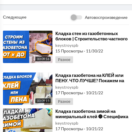
Следующее
Автовоспроизведение
⁣Кладка стен из газобетонных
блоков | Строительство частного
дома из газобетона | Строим дом
keystroyspb
с нуля
15 Просмотры
·
11/30/22
00:09:16
Разное
⁣Кладка газобетона на КЛЕЙ или
ПЕНУ. ЧТО ЛУЧШЕ? Покажем на
что мы укладываем газоблоки
keystroyspb
17 Просмотры
·
10/21/22
00:09:15
Разное
⁣Кладка газобетона зимой на
минеральный клей 🔵 Специфика
строительства в МОРОЗ 🔵
keystroyspb
17 Просмотры
·
10/21/22