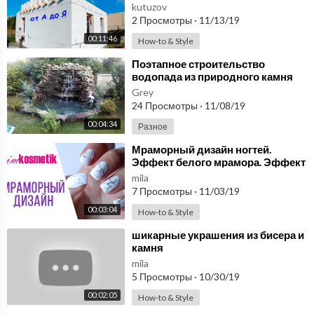
Кладка Газоблока. часть 4
kutuzov
2 Просмотры
·
11/13/19
00:11:46
How-to & Style
⁣Поэтапное строительство
водопада из природного камня
своими руками
Grey
24 Просмотры
·
11/08/19
00:04:34
Разное
⁣Мраморный дизайн ногтей.
Эффект белого мрамора. Эффект
натурального камня. Гель - лаки
mila
Rio Profi.
7 Просмотры
·
11/03/19
00:03:04
How-to & Style
⁣шикарные украшения из бисера и
камня
mila
5 Просмотры
·
10/30/19
00:02:05
How-to & Style