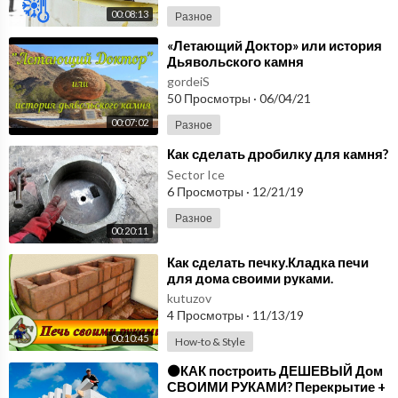
00:08:13
Разное
⁣«Летающий Доктор» или история
Дьявольского камня
gordeiS
50 Просмотры
·
06/04/21
00:07:02
Разное
⁣Как сделать дробилку для камня?
Sector Ice
6 Просмотры
·
12/21/19
Разное
00:20:11
⁣Как сделать печку.Кладка печи
для дома своими руками.
kutuzov
4 Просмотры
·
11/13/19
00:10:45
How-to & Style
⁣⚫КАК построить ДЕШЕВЫЙ Дом
СВОИМИ РУКАМИ? Перекрытие +