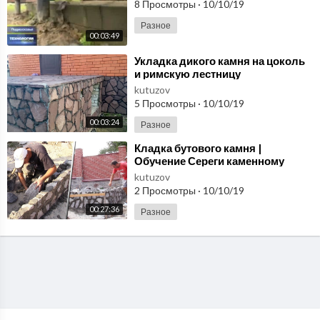
8 Просмотры
·
10/10/19
Разное
00:03:49
⁣Укладка дикого камня на цоколь
и римскую лестницу
kutuzov
5 Просмотры
·
10/10/19
00:03:24
Разное
⁣Кладка бутового камня |
Обучение Сереги каменному
ремеслу
kutuzov
2 Просмотры
·
10/10/19
00:27:36
Разное