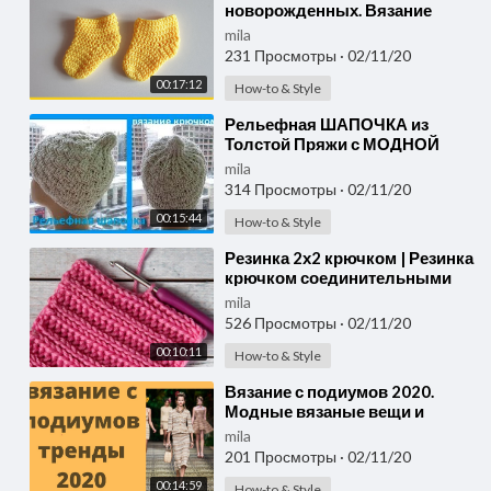
новорожденных. Вязание
крючком / Crochet socks for
mila
newborns
231 Просмотры
·
02/11/20
00:17:12
How-to & Style
⁣Рельефная ШАПОЧКА из
Толстой Пряжи с МОДНОЙ
макушкой , вязание
mila
крючком(шапка № 167)
314 Просмотры
·
02/11/20
00:15:44
How-to & Style
⁣Резинка 2х2 крючком | Резинка
крючком соединительными
столбиками с накидом
mila
526 Просмотры
·
02/11/20
00:10:11
How-to & Style
⁣Вязание с подиумов 2020.
Модные вязаные вещи и
аксессуары к ним весна-лето
mila
2020
201 Просмотры
·
02/11/20
00:14:59
How-to & Style