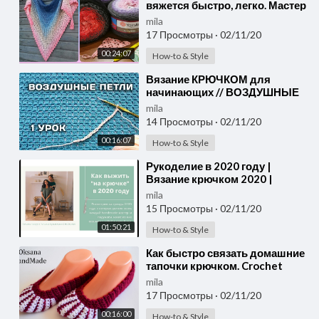
вяжется быстро, легко. Мастер
класс: вязание крючком для
mila
начинающих. Схема
17 Просмотры
·
02/11/20
00:24:07
How-to & Style
⁣Вязание КРЮЧКОМ для
начинающих // ВОЗДУШНЫЕ
ПЕТЛИ // 1 урок
mila
14 Просмотры
·
02/11/20
00:16:07
How-to & Style
⁣Рукоделие в 2020 году |
Вязание крючком 2020 |
Вязаные тренды 2020
mila
15 Просмотры
·
02/11/20
01:50:21
How-to & Style
⁣Как быстро связать домашние
тапочки крючком. Crochet
Slippers
mila
17 Просмотры
·
02/11/20
00:16:00
How-to & Style