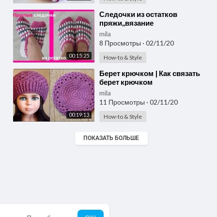
⁣Следочки из остатков
пряжи,,вязание
крючком,crochet slippers ( С №
mila
25)
8 Просмотры
·
02/11/20
00:15:25
How-to & Style
⁣Берет крючком | Как связать
берет крючком
mila
11 Просмотры
·
02/11/20
00:19:13
How-to & Style
ПОКАЗАТЬ БОЛЬШЕ