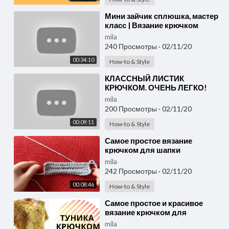
⁣Мини зайчик сплюшка, мастер
класс | Вязание крючком
mila
240 Просмотры
·
02/11/20
00:34:10
How-to & Style
⁣КЛАССНЫЙ ЛИСТИК
КРЮЧКОМ. ОЧЕНЬ ЛЕГКО!
Мастер-класс для
mila
начинающих от Shatlen
200 Просмотры
·
02/11/20
Шатлен.
00:09:11
How-to & Style
⁣Самое простое вязание
крючком для шапки
mila
242 Просмотры
·
02/11/20
00:08:46
How-to & Style
⁣Самое простое и красивое
вязание крючком для
туникиМК 1
mila