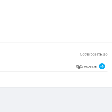
Сортировать По
sort
Публиковать