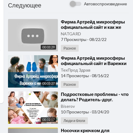
Автовоспроизведение
Следующее
⁣Фирма Артрейд микросферы
официальный сайт и как же
это возможно? Варежки с
NATGARD
микросферами и не только.
7 Просмотры
·
08/22/22
00:03:29
Разное
⁣Фирма Артрейд микросферы
официальный сайт и Варежки
с микросферами NPOTPZ ru.
ТехПрод Здрав
На сколько правда
14 Просмотры
·
08/16/22
00:03:27
Разное
⁣Подростковые проблемы - что
делать? Родитель-друг.
Особенности воспитания
Biserov
подростков и малышей
10 Просмотры
·
03/24/20
00:32:17
Люди и блоги
⁣Носочки крючком для