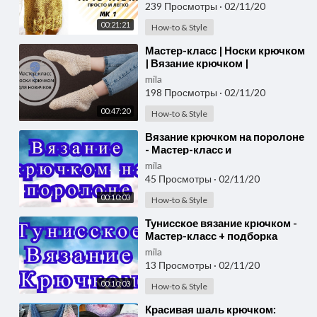
239 Просмотры
·
02/11/20
00:21:21
How-to & Style
⁣Мастер-класс | Носки крючком
| Вязание крючком |
mila
198 Просмотры
·
02/11/20
00:47:20
How-to & Style
⁣Вязание крючком на поролоне
- Мастер-класс и
эксперименты
mila
45 Просмотры
·
02/11/20
00:10:03
How-to & Style
⁣Тунисское вязание крючком -
Мастер-класс + подборка
моделей
mila
13 Просмотры
·
02/11/20
00:10:03
How-to & Style
⁣Красивая шаль крючком: