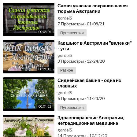
⁣Самая ужасная сохранившаяся
тюрьма Австралии
gordeiS
7 Просмотры
·
01/08/21
00:08:01
Путешествия
⁣Как шьют в Австралии "валенки"
- угги
gordeiS
3 Просмотры
·
12/24/20
00:21:13
Разное
⁣Сиднейская башня - одна из
главных
достопримечательностей
gordeiS
Австралии
6 Просмотры
·
11/23/20
00:04:52
Путешествия
⁣Здравоохранение Австралии,
нетрадиционная медицина
gordeiS
14 Просмотры
·
10/12/20