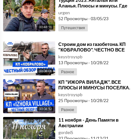
⁣Турция 2023. Анталья или
Аланья. Плюсы и минусы. Где
лучше #11
urgen
52 Просмотры
·
03/05/23
00:48:51
Путешествия
⁣Строим дом из газобетона. КП
"КОБРАЛОВО". ЧЕСТНО ВСЕ
ПЛЮСЫ И МИНУСЫ ПОСЕЛКА.
keystroyspb
ОБЗОР КОТТЕДЖ
13 Просмотры
·
10/28/22
00:08:01
Разное
⁣КП "ИЖОРА ВИЛАДЖ". ВСЕ
ПЛЮСЫ И МИНУСЫ ПОСЕЛКА.
ОБЗОР КОТТЕДЖНЫХ
keystroyspb
ПОСЕЛКОВ ЛЕНИНГРАДСКОЙ
25 Просмотры
·
10/28/22
ОБЛ
00:06:52
Разное
⁣11 ноября - День Памяти в
Австралии
gordeiS
32 Просмотры
·
11/12/21