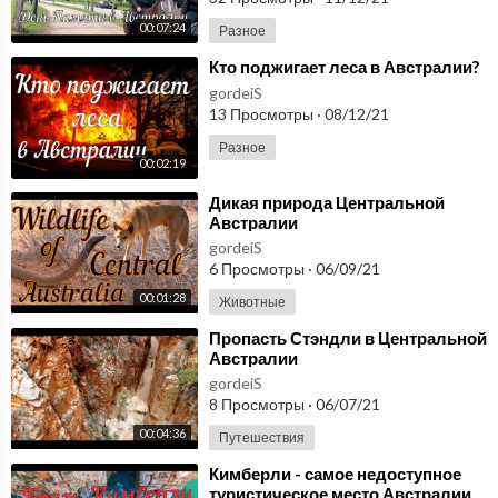
00:07:24
Разное
⁣Кто поджигает леса в Австралии?
gordeiS
13 Просмотры
·
08/12/21
Разное
00:02:19
⁣Дикая природа Центральной
Австралии
gordeiS
6 Просмотры
·
06/09/21
00:01:28
Животные
⁣Пропасть Стэндли в Центральной
Австралии
gordeiS
8 Просмотры
·
06/07/21
00:04:36
Путешествия
⁣Кимберли - самое недоступное
туристическое место Австралии