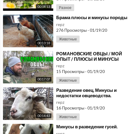
00:08:13
Разное
⁣Брама плюсы и минусы породы
repz
276 Просмотры
·
01/19/20
Животные
00:13:18
⁣РОМАНОВСКИЕ ОВЦЫ / МОЙ
ОПЫТ / ПЛЮСЫ И МИНУСЫ
repz
15 Просмотры
·
01/19/20
00:17:07
Животные
⁣Разведение овец. Минусы и
недостатки овцеводства.
repz
16 Просмотры
·
01/19/20
00:14:43
Животные
⁣Минусы в разведение гусей.
repz