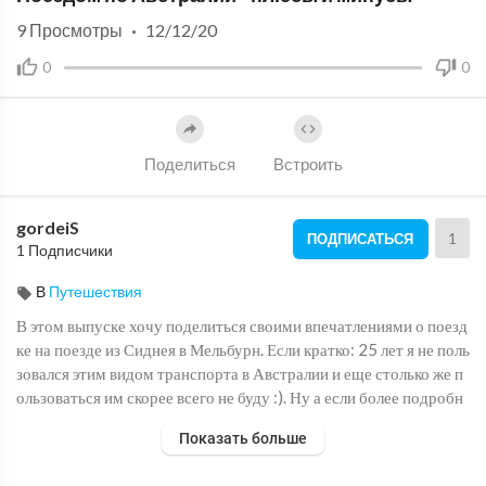
9
Просмотры
·
12/12/20
0
0
Поделиться
Встроить
gordeiS
1
ПОДПИСАТЬСЯ
1 Подписчики
В
Путешествия
⁣В этом выпуске хочу поделиться своими впечатлениями о поезд
ке на поезде из Сиднея в Мельбурн. Если кратко: 25 лет я не поль
зовался этим видом транспорта в Австралии и еще столько же п
ользоваться им скорее всего не буду :). Ну а если более подробн
о - полный обзор вы увидите в этом выпуске. Поскольку даже мн
Показать больше
огие жители Австралии ни разу не ездили на междугородних по
ездах, думаю многим из вас такая виртуальная поездка может о