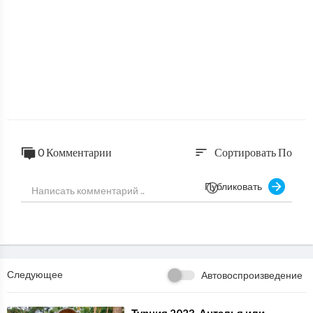
казаться интересной, а кому-то даже и полезной.
0 Комментарии
Сортировать По
sort
Публиковать
Следующее
Автовоспроизведение