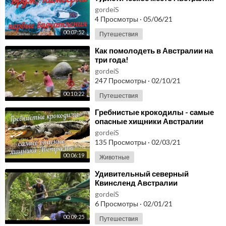
gordeiS
4 Просмотры
·
05/06/21
00:07:52
Путешествия
⁣Как помолодеть в Австралии на
три года!
gordeiS
247 Просмотры
·
02/10/21
00:10:22
Путешествия
⁣Гребнистые крокодилы - самые
опасные хищники Австралии
gordeiS
135 Просмотры
·
02/03/21
00:06:19
Животные
⁣Удивительный северный
Квинсленд Австралии
gordeiS
6 Просмотры
·
02/01/21
00:09:25
Путешествия