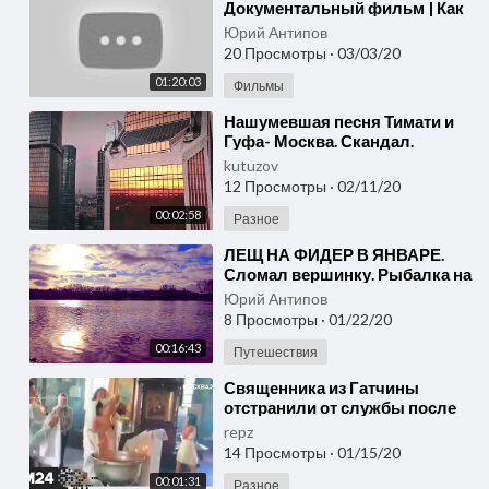
Документальный фильм | Как
создавали, о проблемах с
Юрий Антипов
выходом кино
20 Просмотры
·
03/03/20
01:20:03
Фильмы
⁣Нашумевшая песня Тимати и
Гуфа- Москва. Скандал.
Удалённая песня
kutuzov
12 Просмотры
·
02/11/20
00:02:58
Разное
⁣ЛЕЩ НА ФИДЕР В ЯНВАРЕ.
Сломал вершинку. Рыбалка на
Москва-реке.
Юрий Антипов
8 Просмотры
·
01/22/20
00:16:43
Путешествия
⁣Священника из Гатчины
отстранили от службы после
инцидента с крещением
repz
ребенка - Москва 24
14 Просмотры
·
01/15/20
00:01:31
Разное