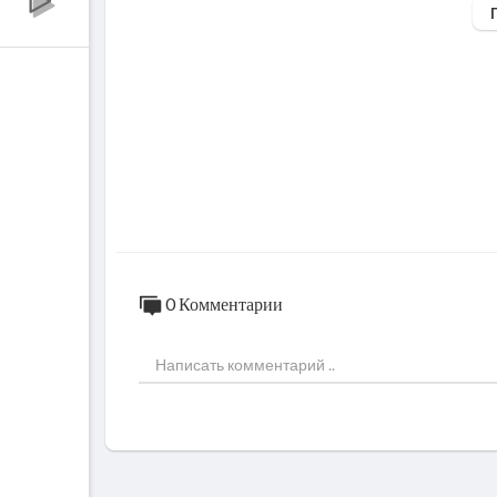
3) Закрой за мной дверь - 9:05
4) Стук - 13:03
5) Печаль - 17:00
6) Последний герой - 24:00
7) Бошетунмай - 27:17
8) Пачка сигарет - 31:45
9) Камчатка - 36:44
10) Война - 40:40
11) Спокойная ночь - 45:10
12) Перемен! - 52:55
13) Группа крови - 58:45.
0 Комментарии
Моя партнерская программа VSP Group. 