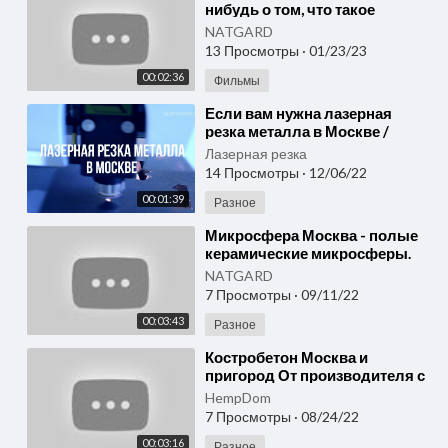
нибудь о том, что такое
настоящая «невесомость»?
NATGARD
Микросфера Москва
13 Просмотры
·
01/23/23
00:02:36
Фильмы
⁣Если вам нужна лазерная
резка металла в Москве /
Лазерная резка Москва
Лазерная резка
14 Просмотры
·
12/06/22
00:01:39
Разное
⁣Микросфера Москва - полые
керамические микросферы.
Мелкий сыпучий порошок /
NATGARD
natgard.ru
7 Просмотры
·
09/11/22
00:03:43
Разное
⁣Костробетон Москва и
пригород От производителя с
максимальным качеством.
HempDom
Доставкой и монтажом!
7 Просмотры
·
08/24/22
00:03:16
Разное