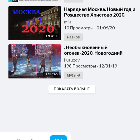
⁣Нарядная Москва. Новый год и
Рождество Христово 2020.
mila
10 Просмотры
·
01/06/20
00:04:11
Разное
⁣. Необыкновенный
огонек-2020. Новогодний
концерт-Крокус-
kutuzov
Москва-23.12.2019
198 Просмотры
·
12/31/19
00:37:46
Музыка
ПОКАЗАТЬ БОЛЬШЕ