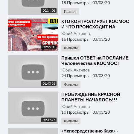
Пекин. Последние новости
18 Просмотры
·
03/08/20
00:14:06
Разное
⁣КТО КОНТРОЛИРУЕТ КОСМОС
И ЧТО ПРОИСХОДИТ НА
ОРБИТЕ!? 28.02.2020
Юрий Антипов
ДОКУМЕНТАЛЬНЫЙ ФИЛЬМ
16 Просмотры
·
03/03/20
HD новинка кино
01:55:00
Фильмы
⁣Пришел ОТВЕТ на ПОСЛАНИЕ
Человечества в КОСМОС!
01.03.2020 Документальный
Юрий Антипов
фильм hd новинка кино
24 Просмотры
·
03/03/20
01:40:56
Фильмы
⁣ПРОБУЖДЕНИЕ КРАСНОЙ
ПЛАНЕТЫ НАЧАЛОСЬ!!!
04.03.2020
Юрий Антипов
ДОКУМЕНТАЛЬНЫЙ ФИЛЬМ
10 Просмотры
·
03/03/20
HD новинка кино
01:39:47
Фильмы
⁣«Непосредственно Каха» -