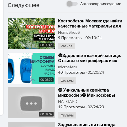
Автовоспроизведение
Следующее
⁣Костробетон Москва: где найти
качественные материалы для
строительства
HempShopS
9 Просмотры
·
09/10/24
00:01:46
Разное
⁣🔵Здоровье в каждой частице.
Отзывы о микросферах и их
применение. Микросфера
microsferu
Москва🔵
40 Просмотры
·
01/20/24
00:02:52
Фильмы
⁣🔵 Уникальные свойства
микросфер🔵 Микросферы
артрейд отзывы. Микросфера
NATGARD
Москва
19 Просмотры
·
02/24/23
00:02:09
Фильмы
⁣Задумывались ли вы когда