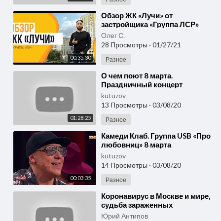
⁣Обзор ЖК «Лучи» от
застройщика «Группа ЛСР»
Олег С.
28 Просмотры
·
01/27/21
00:35:30
Разное
⁣О чем поют 8 марта.
Праздничный концерт
kutuzov
13 Просмотры
·
03/08/20
01:28:25
Разное
⁣Камеди Клаб. Группа USB «Про
любовниц» 8 марта
kutuzov
14 Просмотры
·
03/08/20
00:03:35
Разное
⁣Коронавирус в Москве и мире,
судьба зараженных
пассажиров рейса Москва-
Юрий Антипов