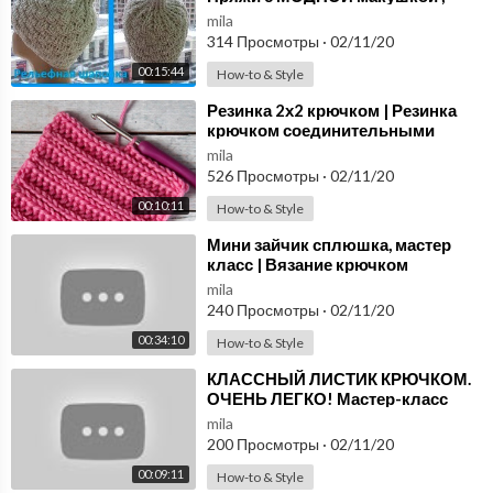
вязание крючком(шапка № 167)
mila
314 Просмотры
·
02/11/20
00:15:44
How-to & Style
⁣Резинка 2х2 крючком | Резинка
крючком соединительными
столбиками с накидом
mila
526 Просмотры
·
02/11/20
00:10:11
How-to & Style
⁣Мини зайчик сплюшка, мастер
класс | Вязание крючком
mila
240 Просмотры
·
02/11/20
00:34:10
How-to & Style
⁣КЛАССНЫЙ ЛИСТИК КРЮЧКОМ.
ОЧЕНЬ ЛЕГКО! Мастер-класс
для начинающих от Shatlen
mila
Шатлен.
200 Просмотры
·
02/11/20
00:09:11
How-to & Style