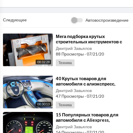
Следующее
Автовоспроизведение
⁣Мега подборка крутых
строительных инструментов с
Aliexpress, лучшее с Алиэкспресс
Дмитрий Завьялов
2020
88 Просмотры
·
07/21/20
00:32:29
Техника
⁣40 Крутых товаров для
автомобиля с алиэкспресс,
подборка автотоваров Aliexpress
Дмитрий Завьялов
47 Просмотры
·
07/21/20
00:30:13
Техника
⁣15 Популярных товаров для
автомобиля с Aliexpress,
подборка лучших автотоваров #2
Дмитрий Завьялов
16 Просмотры
·
07/21/20