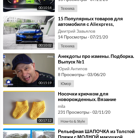
00:10:14
Техника
⁣15 Популярных товаров для
автомобиля с Aliexpress,
подборка лучших автотоваров #1
Дмитрий Завьялов
14 Просмотры
·
07/21/20
00:10:02
Техника
⁣Анекдоты про измены. Подборка.
Выпуск №1
Юрий Антипов
8 Просмотры
·
03/06/20
00:15:19
Юмор
⁣Носочки крючком для
новорожденных. Вязание
крючком / Crochet socks for
mila
newborns
231 Просмотры
·
02/11/20
00:17:12
How-to & Style
⁣Рельефная ШАПОЧКА из Толстой
Пряжи с МОДНОЙ макушкой ,