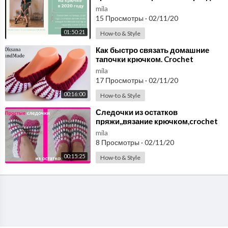
2020
mila
15 Просмотры
·
02/11/20
01:50:21
How-to & Style
⁣Как быстро связать домашние
тапочки крючком. Crochet
Slippers
mila
17 Просмотры
·
02/11/20
00:16:00
How-to & Style
⁣Следочки из остатков
пряжи,,вязание крючком,crochet
slippers ( С № 25)
mila
8 Просмотры
·
02/11/20
00:15:25
How-to & Style