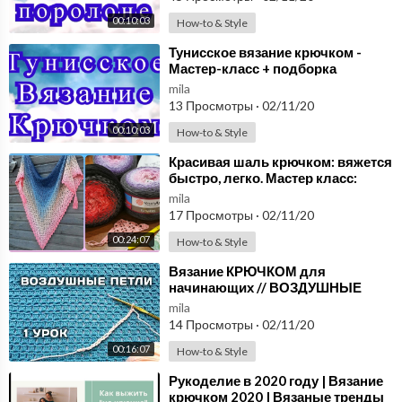
00:10:03
How-to & Style
⁣Тунисское вязание крючком -
Мастер-класс + подборка
моделей
mila
13 Просмотры
·
02/11/20
00:10:03
How-to & Style
⁣Красивая шаль крючком: вяжется
быстро, легко. Мастер класс:
вязание крючком для
mila
начинающих. Схема
17 Просмотры
·
02/11/20
00:24:07
How-to & Style
⁣Вязание КРЮЧКОМ для
начинающих // ВОЗДУШНЫЕ
ПЕТЛИ // 1 урок
mila
14 Просмотры
·
02/11/20
00:16:07
How-to & Style
⁣Рукоделие в 2020 году | Вязание
крючком 2020 | Вязаные тренды