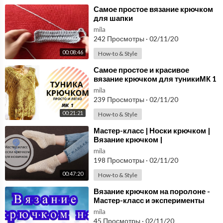
⁣Самое простое вязание крючком
для шапки
mila
242 Просмотры
·
02/11/20
00:08:46
How-to & Style
⁣Самое простое и красивое
вязание крючком для туникиМК 1
mila
239 Просмотры
·
02/11/20
00:21:21
How-to & Style
⁣Мастер-класс | Носки крючком |
Вязание крючком |
mila
198 Просмотры
·
02/11/20
00:47:20
How-to & Style
⁣Вязание крючком на поролоне -
Мастер-класс и эксперименты
mila
45 Просмотры
·
02/11/20