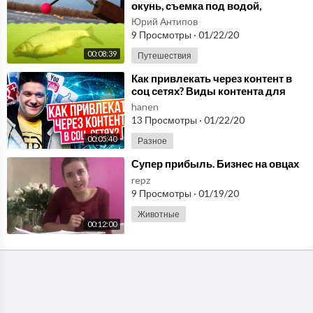
окунь, съемка под водой,
рыбалка в Астраханской области
Юрий Антипов
в январе 2019.
9 Просмотры
·
01/22/20
00:08:39
Путешествия
⁣Как привлекать через контент в
соц сетях? Виды контента для
привлечения в МЛМ- бизнес
hanen
через соц сети
13 Просмотры
·
01/22/20
00:05:40
Разное
⁣Супер прибыль. Бизнес на овцах
repz
9 Просмотры
·
01/19/20
Животные
00:12:00