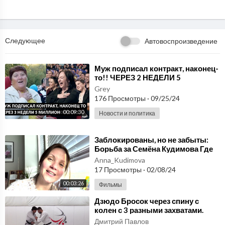
р был востребован не только в сельском хозяйстве, его стали при
менять в других отраслях народного хозяйства СССР. Был разра
ботан трактор «Кировец» К-703 с
Следующее
Автовоспроизведение
Бездорожье. Трактор К-700 переезд через реку. К700 Трактор -
Супер!
⁣Муж подписал контракт, наконец-
то!! ЧЕРЕЗ 2 НЕДЕЛИ 5
МИЛЛИОНОВ МОИ
Grey
176 Просмотры
·
09/25/24
00:09:30
Новости и политика
⁣Заблокированы, но не забыты:
Борьба за Семёна Кудимова Где
сын? Поиски Семёна Кудимова
Anna_Kudimova
через границы
17 Просмотры
·
02/08/24
00:03:26
Фильмы
⁣Дзюдо Бросок через спину с
колен с 3 разными захватами.
Дмитрий Павлов