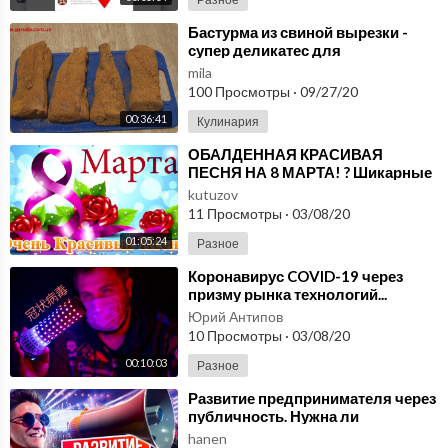
⁣Бастурма из свиной вырезки -
супер деликатес для
президента!!!
mila
100 Просмотры
·
09/27/20
00:36:41
Кулинария
⁣ОБАЛДЕННАЯ КРАСИВАЯ
ПЕСНЯ НА 8 МАРТА! ? Шикарные
песни шансон! 2020 ? супер
kutuzov
поздравление 8 марта!
11 Просмотры
·
03/08/20
01:05:24
Разное
⁣Коронавирус COVID-19 через
призму рынка технологий...
Юрий Антипов
10 Просмотры
·
03/08/20
00:10:03
Разное
⁣Развитие предпринимателя через
публичность. Нужна ли
публичность предпринимателю?
hanen