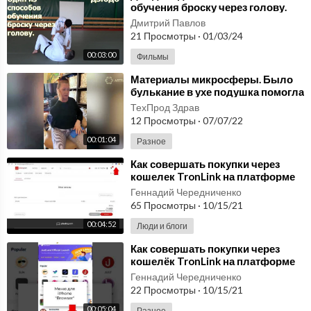
обучения броску через голову.
Дмитрий Павлов
21 Просмотры
·
01/03/24
00:03:00
Фильмы
⁣Материалы микросферы. Было
булькание в ухе подушка помогла
через пару дней, прошло быстро!
ТехПрод Здрав
Надо же!
12 Просмотры
·
07/07/22
00:01:04
Разное
⁣Как совершать покупки через
кошелек TronLink на платформе
Photogram RU
Геннадий Чередниченко
65 Просмотры
·
10/15/21
00:04:52
Люди и блоги
⁣Как совершать покупки через
кошелёк TronLink на платформе
Photogram на мобильном
Геннадий Чередниченко
устройстве RU
22 Просмотры
·
10/15/21
00:05:04
Разное