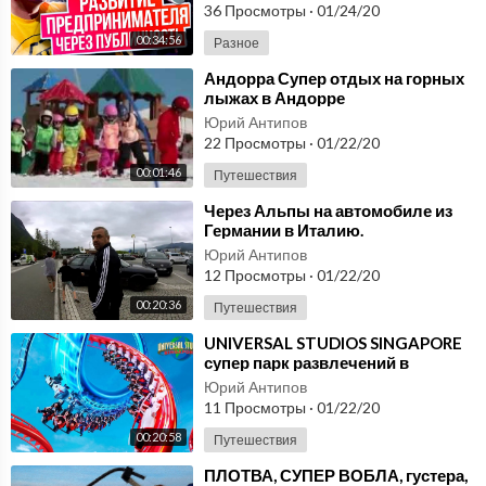
36 Просмотры
·
01/24/20
00:34:56
Разное
⁣Андорра Супер отдых на горных
лыжах в Андорре
Юрий Антипов
22 Просмотры
·
01/22/20
00:01:46
Путешествия
⁣Через Альпы на автомобиле из
Германии в Италию.
Альтернативный отдых.
Юрий Антипов
12 Просмотры
·
01/22/20
00:20:36
Путешествия
⁣UNIVERSAL STUDIOS SINGAPORE
супер парк развлечений в
Сингапуре! Отдых в ЮВА влог
Юрий Антипов
11 Просмотры
·
01/22/20
00:20:58
Путешествия
⁣ПЛОТВА, СУПЕР ВОБЛА, густера,