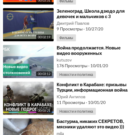
00:05:31
Фильмы
⁣Зеленоград. Школа дзюдо для
девочек и мальчиков с 3
лет.205kallista.com
Дмитрий Павлов
9 Просмотры
·
10/27/20
00:02:19
Фильмы
⁣Война продолжается. Новые
видео вооруженных
столкновений армий Армении и
kutuzov
Азербайджана
176 Просмотры
·
10/01/20
00:03:12
Новости и политика
⁣Конфликт в Карабахе: призывы
Турции, информационная война
Армении и Азербайджана и новое
Юрий Антипов
видео боёв
11 Просмотры
·
10/01/20
00:03:21
Новости и политика
⁣Бастурма, никаких СЕКРЕТОВ,
мясники удаляют это видео )))
mila