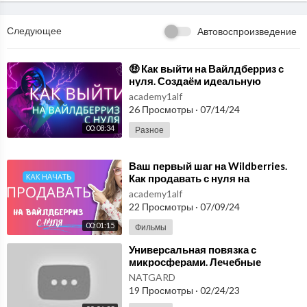
Следующее
Автовоспроизведение
⁣🤑 Как выйти на Вайлдберриз с
нуля. Создаём идеальную
ВИДЕО карточку товара для
academy1alf
маркетплейсов. Курс.
26 Просмотры
·
07/14/24
00:08:34
Разное
⁣Ваш первый шаг на Wildberries.
Как продавать с нуля на
вайлдберриз, смотрите видео.
academy1alf
22 Просмотры
·
07/09/24
00:01:15
Фильмы
⁣Универсальная повязка с
микросферами. Лечебные
микросферы купить в России.
NATGARD
Видео отзыв, микросферы
19 Просмотры
·
02/24/23