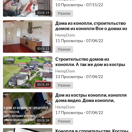
конопли!
10 Просмотры
·
07/15/22
00:01:19
Разное
⁣Дома из конопли, строительство
домов из конопли Все о домах из
костры конопли, конопля дома
HempDom
видео!
11 Просмотры
·
07/04/22
00:01:15
Разное
⁣Строительство домов из
конопли. А так же дом из костры
конопли, конопля дома -видео,
HempDom
дома конопли!
13 Просмотры
·
07/04/22
00:01:49
Разное
⁣Дом из костры конопли, конопля
дома видео. Дома конопли,
конопля дом, дом с конопли -
HempDom
строительство!
17 Просмотры
·
07/04/22
00:01:24
Разное
⁣Конопля в строительстве. Костры