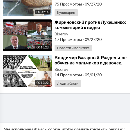
75 Просмотры
·
09/27/20
00:08:14
Кулинария
⁣Жириновский против Лукашенко:
комментарий к видео
Жириновского у посольства
Biserov
Беларуси после выборов
17 Просмотры
·
09/27/20
00:13:28
Новости и политика
⁣Владимир Базарный. Раздельное
обучение мальчиков и девочек.
Школы по системе В.Ф. Базарного
Biserov
14 Просмотры
·
05/01/20
00:19:22
Люди и блоги
Мы используем файлы cookie, чтобы сделать контент и рекламу