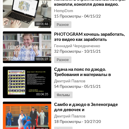
конопли, конопля дома видео.
Строительство дома из конопли.
HempDom
15 Просмотры
·
04/15/22
00:01:46
Разное
⁣PHOTOGRAM хочешь заработать,
это видео как заработать
заработай деньги на мобильных
Геннадий Чередниченко
фотографиях.
32 Просмотры
·
10/15/21
00:01:27
Разное
⁣Сдача на пояс по дзюдо.
Требования и материалы в
плакатах и на видео. kfvideo.ru
Дмитрий Павлов
54 Просмотры
·
05/15/21
00:04:35
Фильмы
⁣Самбо и дзюдо в Зеленограде
для девочек и
мальчиков.2015kallista.com
Дмитрий Павлов
18 Просмотры
·
10/27/20