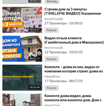
00:06:25
Фильмы
⁣Строим дом за 3 минуты
[TIMELAPSE ВИДЕО] Ускоренное
строительство дома из
keystroyspb
газобетона под ключ в СПб
27 Просмотры
·
10/29/22
00:03:07
Разное
⁣Видео отзыв клиента
[Газобетонный дом в Манушкино]
Строительство частного дома из
keystroyspb
газобетона в СПб
12 Просмотры
·
10/21/22
00:01:33
Разное
⁣Конопля – дома из нее, видео от
компании которая строит дома из
конопли по всей России
HempDom
HEMPDOM.ru
17 Просмотры
·
08/17/22
00:02:44
Разное
⁣Конопля дома видео, дома
конопли или конопля дом. Дом с
конопли, строительства дома из
HempDom