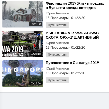
⁣Финляндия 2019 Жизнь и отдых
в Вуокатти аренда коттеджа
зимой лыжи
Юрий Антипов
15 Просмотры
·
01/22/20
00:28:30
Путешествия
⁣ВЫСТАВКА в Германии «IWA»
ОХОТА, ОРУЖИЕ, АКТИВНЫЙ
ОТДЫХ. IWA Show 2019 Part1
Юрий Антипов
18 Просмотры
·
01/22/20
00:23:18
Путешествия
⁣Путешествие в Сингапур 2019
Юрий Антипов
15 Просмотры
·
01/22/20
Путешествия
00:28:26