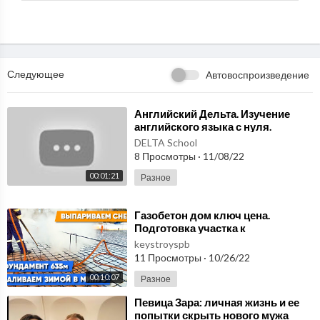
Следующее
Автовоспроизведение
⁣Английский Дельта. Изучение
английского языка с нуля.
Подготовка к ЕГЭ.
DELTA School
8 Просмотры
·
11/08/22
00:01:21
Разное
⁣Газобетон дом ключ цена.
Подготовка участка к
строительству. Заливка
keystroyspb
фундамента зимой | Строим два д
11 Просмотры
·
10/26/22
00:10:07
Разное
⁣Певица Зара: личная жизнь и ее
попытки скрыть нового мужа