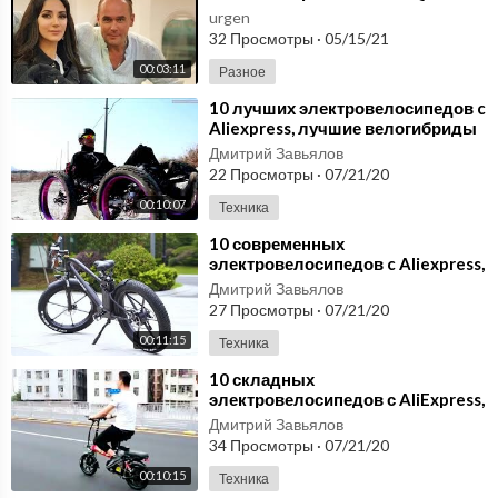
urgen
32 Просмотры
·
05/15/21
00:03:11
Разное
⁣10 лучших электровелосипедов c
Aliexpress, лучшие велогибриды
2019
Дмитрий Завьялов
22 Просмотры
·
07/21/20
00:10:07
Техника
⁣10 современных
электровелосипедов c Aliexpress,
лучшие велогибриды 2019
Дмитрий Завьялов
27 Просмотры
·
07/21/20
00:11:15
Техника
⁣10 складных
электровелосипедов с AliExpress,
лучшие велогибриды 2019
Дмитрий Завьялов
34 Просмотры
·
07/21/20
00:10:15
Техника