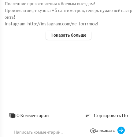
Последние приготовления к боевым выездам!
Произвели лифт кузова +5 сантиметров, теперь нужно всё настр
оить!
Instagram: http://instagram.com/ne_torrrmozi
Показать больше
РЕКЛАМА : infonetormozi@gmail.com
"Не Тормози!" в Ютюб https://www.youtube.com/channel/UCr
MuCcF2OxzFU646EBc6Dkw
"Не Тормози!" ВК https://vk.com/channel_no_brake
Алекс https://vk.com/alex_tmr
0 Комментарии
Сортировать По
sort
Публиковать