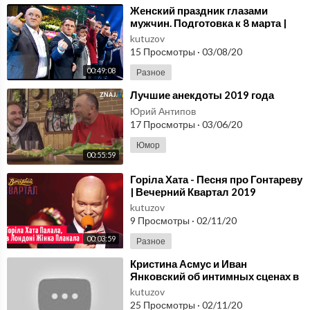
⁣Женский праздник глазами
мужчин. Подготовка к 8 марта |
Лучшие Приколы Дизель Шоу
kutuzov
2020
15 Просмотры
·
03/08/20
00:49:08
Разное
⁣Лучшие анекдоты 2019 года
Юрий Антипов
17 Просмотры
·
03/06/20
Юмор
00:55:59
⁣Горіла Хата - Песня про Гонтареву
| Вечерний Квартал 2019
kutuzov
9 Просмотры
·
02/11/20
00:03:59
Разное
⁣Кристина Асмус и Иван
Янковский об интимных сценах в
фильме «Текст». Вечерний Ургант.
kutuzov
24.10.2019
25 Просмотры
·
02/11/20