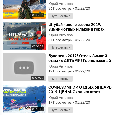
Юрий Антипов
36 Просмотры
·
01/22/20
00:29:38
Путешествия
⁣Штубай - анонс сезона 2019.
Зимний отдых и лыжи в горах
Австрии.
Юрий Антипов
64 Просмотры
·
01/22/20
00:04:58
Путешествия
⁣Буковель 2019! Отель. Зимний
отдых с ДЕТЬМИ! Горнолыжный
курорт!
Юрий Антипов
19 Просмотры
·
01/22/20
00:25:26
Путешествия
⁣СОЧИ, ЗИМНИЙ ОТДЫХ, ЯНВАРЬ
2019. ЦЕНЫ. Сколько стоит
поездка.
Юрий Антипов
19 Просмотры
·
01/22/20
00:18:20
Путешествия