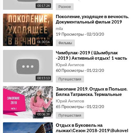
00:17:24
Разное
⁣Поколение, уходящее в вечность.
Документальный фильм 2019
mila
19 Просмотры
·
02/10/20
01:30:16
Фильмы
⁣Чимбулак-2019 ( Шымбулак
-2019 ) Активный отдых! 1 часть
Юрий Антипов
60 Просмотры
·
01/22/20
00:15:13
Путешествия
⁣Закопане 2019. Отдых в Польше.
Бялка Татранска. Термальные
источники.
Юрий Антипов
65 Просмотры
·
01/22/20
00:06:39
Путешествия
⁣Отдых в Буковель на
лыжах\Сезон 2018-2019\Bukovel