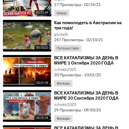
ТРЕНЕРОМ
57 Просмотры
·
02/14/21
00:11:48
Юмор
⁣Как помолодеть в Австралии на
три года!
gordeiS
247 Просмотры
·
02/10/21
00:10:22
Путешествия
⁣ВСЕ КАТАКЛИЗМЫ ЗА ДЕНЬ В
МИРЕ 1 Октября 2020 ГОДА
#ДрожьЗемли #Катаклизмы
schokk2020
30 Просмотры
·
10/01/20
00:07:04
Фильмы
⁣ВСЕ КАТАКЛИЗМЫ ЗА ДЕНЬ В
МИРЕ 30 Сентября 2020 ГОДА
#ДрожьЗемли #Катаклизмы
schokk2020
29 Просмотры
·
09/30/20
00:05:54
Фильмы
⁣ВСЕ КАТАКЛИЗМЫ ЗА ДЕНЬ В