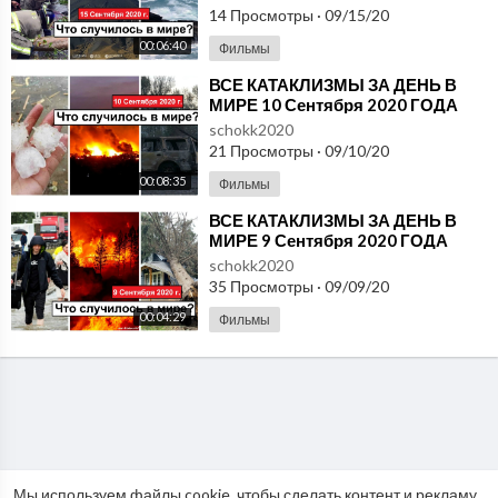
14 Просмотры
·
09/15/20
00:06:40
Фильмы
⁣ВСЕ КАТАКЛИЗМЫ ЗА ДЕНЬ В
МИРЕ 10 Сентября 2020 ГОДА
#ДрожьЗемли #Катаклизмы
schokk2020
21 Просмотры
·
09/10/20
00:08:35
Фильмы
⁣ВСЕ КАТАКЛИЗМЫ ЗА ДЕНЬ В
МИРЕ 9 Сентября 2020 ГОДА
#ДрожьЗемли #Катаклизмы
schokk2020
35 Просмотры
·
09/09/20
00:04:29
Фильмы
Мы используем файлы cookie, чтобы сделать контент и рекламу