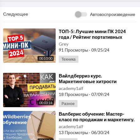
Следующее
Автовоспроизведение
⁣ТОП-5: Лучшие мини ПК 2024
года / Рейтинг портативных
компьютеров, цены
Grey
91 Просмотры
·
09/25/24
00:10:00
Техника
⁣Вайлдберриз курс.
Маркетинговые хитрости
Вайлдберриз, мастер-класс по
academy1alf
привлечению клиентов.
18 Просмотры
·
07/09/24
00:03:14
Разное
⁣Валберис обучение: Мастер-
класс по продажам и маркетингу.
academy1alf
13 Просмотры
·
06/30/24