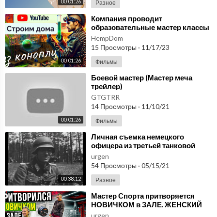
00:01:26
Разное
⁣Компания проводит
образовательные мастер классы
по приготовлению блюд из
HempDom
конопли. Строим дома.
15 Просмотры
·
11/17/23
00:01:26
Фильмы
⁣Боевой мастер (Мастер меча
трейлер)
GTGTRR
14 Просмотры
·
11/10/21
00:01:26
Фильмы
⁣Личная съемка немецкого
офицера из третьей танковой
группы армии Центр, самое
urgen
начало, лето 1941 года
54 Просмотры
·
05/15/21
00:38:12
Разное
⁣Мастер Спорта притворяется
НОВИЧКОМ в ЗАЛЕ. ЖЕНСКИЙ
ВЫПУСК #2|ПРАНК НАД
urgen